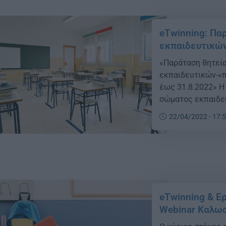
eTwinning: Παρ
εκπαιδευτικώ
«Παράταση θητεί
εκπαιδευτικών-«π
έως 31.8.2022» Η
σώματος εκπαιδε
αυτό έχει οριστεί
22/04/2022 - 17:
Υπουργού Παιδεία
Η ΥΠΟΥΡΓΟΣ ΝΙΚ
eTwinning & Ε
Webinar Καλω