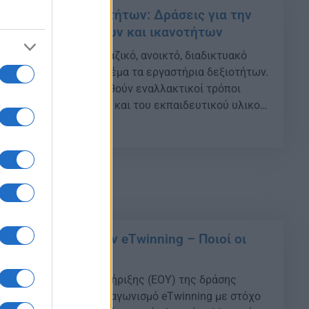
 εργαστήρια Δεξιοτήτων: Δράσεις για την
νώσεων, δεξιοτήτων και ικανοτήτων
μμετοχή στο πρώτο μαζικό, ανοικτό, διαδικτυακό
υ ΕΟΥ eTwinning με θέμα τα εργαστήρια δεξιοτήτων.
ατος είναι να αναδειχθούν εναλλακτικοί τρόποι
δικτύων, των δράσεων και του εκπαιδευτικού υλικού
ατφόρμα eTwinning κατά την εφαρμογή των
32
οτήτων και να παρουσιαστούν τα βήματα που
ό τους […]
Διαγωνισμός έργων eTwinning – Ποιοί οι
κός Οργανισμός Υποστήριξης (ΕΟΥ) της δράσης
υξε τον 16ο Εθνικό Διαγωνισμό eTwinning με στόχο