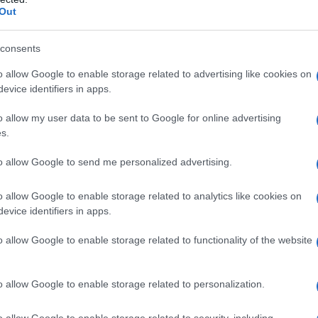
Out
eTwinning και
καλλιέργεια γ
consents
Πρόσκληση για συ
μάθημα (ΜΟΟC) το
o allow Google to enable storage related to advertising like cookies on
evice identifiers in apps.
Στόχος του μαθήμ
αξιοποίησης των 
o allow my user data to be sent to Google for online advertising
που παρέχει η πλ
s.
10/03/2022 - 17:
Εργαστηρίων Δεξι
ακολουθούνται απ
to allow Google to send me personalized advertising.
o allow Google to enable storage related to analytics like cookies on
evice identifiers in apps.
o allow Google to enable storage related to functionality of the website
16ος Εθνικός 
νικητές
o allow Google to enable storage related to personalization.
Ο Ελληνικός Εθνι
eTwinning προκήρ
o allow Google to enable storage related to security, including