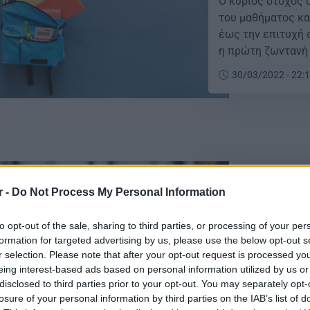
Ο κύριος στόχος 
του μαθήματος κα
έως την επιτυχή
η πρώτη ζωντανή
«eTwinning & Εργ
30/03/2022 - 22:
Καλλιέργεια Γνώσ
πραγματοποιήθηκε
eTwinning: Ξε
r -
Do Not Process My Personal Information
Υποστήριξης
To MOOC του Εθνι
to opt-out of the sale, sharing to third parties, or processing of your per
formation for targeted advertising by us, please use the below opt-out s
με θέμα: «eTwinn
r selection. Please note that after your opt-out request is processed y
για την Καλλιέργ
eing interest-based ads based on personal information utilized by us or
Δευτέρα 28 Μαρτί
disclosed to third parties prior to your opt-out. You may separately opt-
εκδήλωση (webina
losure of your personal information by third parties on the IAB’s list of
27/03/2022 - 12:
ζωντανής εκδήλωσ