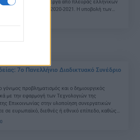
α καλύτερα eTwinning έργα από πλευράς ελληνικών
 για το σχολικό έτος 2020-2021. Η υποβολή των
λαβε χώρα στο διάστημα από 1 έως 12 Νοεμβρίου
10
ν 126 συνολικά αιτήσεις σε όλες τις κατηγορίες. Η
γων, […]
δείας: 7ο Πανελλήνιο Διαδικτυακό Συνέδριο
 ο γόνιμος προβληματισμός και ο δημιουργικός
κά με την εφαρμογή των Τεχνολογιών της
της Επικοινωνίας στην υλοποίηση συνεργατικών
ε σε ευρωπαϊκό, διεθνές ή εθνικό επίπεδο, καθώς
ς πρακτικές για την υλοποίηση τέτοιων προγραμμάτων
40
φώνονται στη σύγχρονη σχολική πραγματικότητα και
υ Ευρωπαϊκού […]