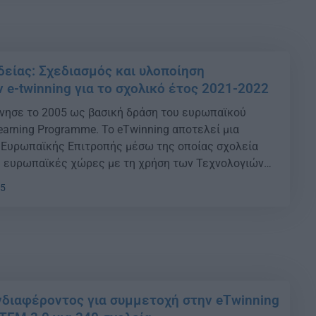
δείας: Σχεδιασμός και υλοποίηση
e-twinning για το σχολικό έτος 2021-2022
ίνησε το 2005 ως βασική δράση του ευρωπαϊκού
arning Programme. Το eTwinning αποτελεί μια
 Ευρωπαϊκής Επιτροπής μέσω της οποίας σχολεία
ς ευρωπαϊκές χώρες με τη χρήση των Τεχνολογιών
Επικοινωνίας (ΤΠΕ) συνεργάζονται ώστε να
15
αγωγικά, κοινωνικά και πολιτισμικά οφέλη. Το
//www.etwinning.net) -η Κοινότητα των Σχολείων της
διαφέροντος για συμμετοχή στην eTwinning