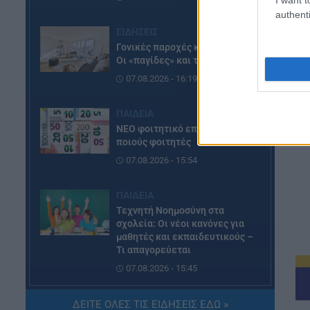
authenti
ΕΙΔΗΣΕΙΣ
Γονικές παροχές και δωρεές:
Οι «παγίδες» και τα λάθη
07.08.2026 - 16:19
ΠΑΙΔΕΙΑ
ΝΕΟ φοιτητικό επίδομα: Για
ποιούς φοιτητές
07.08.2026 - 15:54
ΠΑΙΔΕΙΑ
Τεχνητή Νοημοσύνη στα
σχολεία: Οι νέοι κανόνες για
μαθητές και εκπαιδευτικούς –
Τι απαγορεύεται
07.08.2026 - 15:45
ΕΙΔΗΣΕΙΣ
ΔΕΙΤΕ ΟΛΕΣ ΤΙΣ ΕΙΔΗΣΕΙΣ ΕΔΩ »