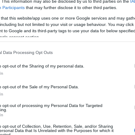
. This information may also be disclosed by us to third parties on the
IA
η […]
Participants
that may further disclose it to other third parties.
 that this website/app uses one or more Google services and may gath
including but not limited to your visit or usage behaviour. You may click 
 to Google and its third-party tags to use your data for below specifi
ogle consent section.
Ευρωπαϊκά Βρα
Ανακοινώθηκαν
l Data Processing Opt Outs
Διαγωνισμός για 
o opt-out of the Sharing of my personal data.
αναγνώριση για τα
In
επιτροπή ειδικών
επίπεδο. Βρισκόμ
o opt-out of the Sale of my Personal Data.
νικητές του φετι
24/03/2022 - 21:
In
https://www.etwin
/> Τη φετινή χρον
to opt-out of processing my Personal Data for Targeted
ing.
In
o opt-out of Collection, Use, Retention, Sale, and/or Sharing
ersonal Data that Is Unrelated with the Purposes for which it
lected.