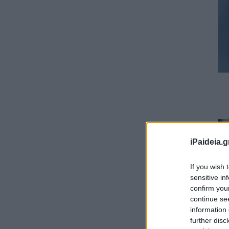
iPaideia.g
If you wish 
sensitive in
confirm you
continue se
information 
further disc