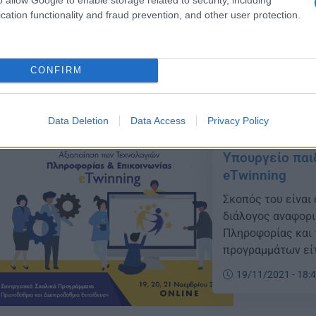
να αναγνωρίσει τ
cation functionality and fraud prevention, and other user protection.
σχολικών μονάδων
υποψηφιοτήτων έ
19/01/2022 - 21:
2021. Κατατέθηκα
CONFIRM
αξιολόγηση των έρ
Data Deletion
Data Access
Privacy Policy
Υπουργείο παι
eTwinning
Σκοπός του είναι
διάλογος αναφορι
Πληροφορίας και 
προγραμμάτων είτ
και τις σύγχρονε
19/11/2021 - 18:
έτσι όπως διαμορ
υπό το πρίσμα το