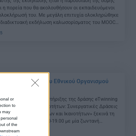
αυτής της εκδήλωσης ήταν η παρουσίαση της δομής
ι η πορεία που θα ακολουθήσουν οι εκπαιδευόμενοι
 ολοκλήρωσή του. Με μεγάλη επιτυχία ολοκληρώθηκε
 διαδικτυακή εκδήλωση καλωσορίσματος του MOOC
αστήρια Δεξιοτήτων: Συνεργατικές Δράσεις για την
15
εων, Δεξιοτήτων και Ικανοτήτων» που
 τη Δευτέρα […]
κινάει τo MOOC του Εθνικού Οργανισμού
κού Οργανισμού Υποστήριξης της δράσης eTwinning
sonal or
ection to
ing & Εργαστήρια Δεξιοτήτων: Συνεργατικές Δράσεις
ou may
εια Γνώσεων, Δεξιοτήτων και Ικανοτήτων» ξεκινά τη
 personal
ου 2022 και ώρα 18.00-19.00 με μία ζωντανή
out of the
r) καλωσορίσματος! Ο κύριος στόχος αυτής της
 downstream
08
ης είναι η παρουσίαση της δομής του μαθήματος και