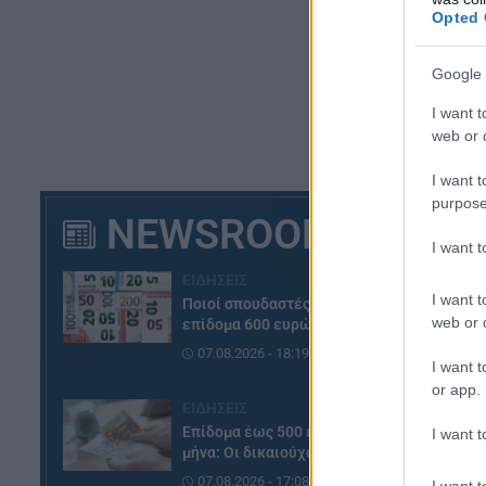
Opted 
Google 
I want t
web or d
I want t
purpose
NEWSROOM
I want 
ΕΙΔΗΣΕΙΣ
I want t
Ποιοί σπουδαστές θα λάβουν
web or d
επίδομα 600 ευρώ
07.08.2026 - 18:19
I want t
or app.
ΕΙΔΗΣΕΙΣ
Επίδομα έως 500 ευρώ τον
I want t
μήνα: Οι δικαιούχοι
07.08.2026 - 17:08
I want t