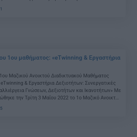
01
υ 1ου μαθήματος: «eTwinning & Εργαστήρια
1ου Μαζικού Ανοικτού Διαδικτυακού Μαθήματος
«eTwinning & Εργαστήρια Δεξιοτήτων: Συνεργατικές
Καλλιέργεια Γνώσεων, Δεξιοτήτων και Ικανοτήτων» Με
ώθηκε την Τρίτη 3 Μαΐου 2022 το 1ο Μαζικό Ανοικτό
μα (ΜΟΟC) με θέμα: «eTwinning & Εργαστήρια
15
ργατικές Δράσεις για την Καλλιέργεια Γνώσεων,
κανοτήτων» που οργάνωσε […]