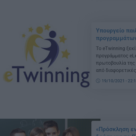
Υπουργείο παι
προγραμμάτων 
Το eTwinning ξεκ
προγράμματος eLe
πρωτοβουλία της
από διαφορετικέ
Πληροφορίας και 
19/10/2021 - 22:
αποκομίσουν παιδ
eTwinning (https:
[…]
«Πρόσκληση εν