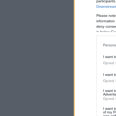
participants
Downstream 
Please note
information 
deny consent
in below Go
Persona
I want t
Opted 
I want t
Opted 
I want 
Advertis
Opted 
I want t
of my P
was col