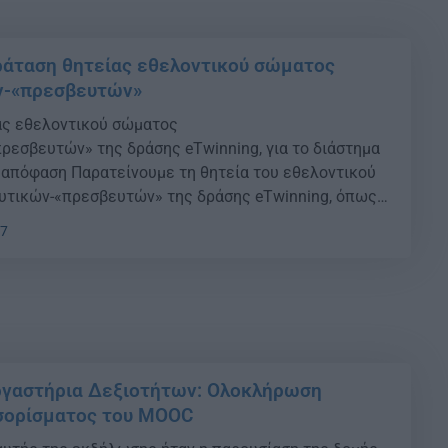
άταση θητείας εθελοντικού σώματος
ν-«πρεσβευτών»
ας εθελοντικού σώματος
ρεσβευτών» της δράσης eTwinning, για το διάστημα
 απόφαση Παρατείνουμε τη θητεία του εθελοντικού
υτικών-«πρεσβευτών» της δράσης eTwinning, όπως
 με την υπ’ αριθ. 129022/Η1/12.10.2021 απόφαση
57
ς και Θρησκευμάτων για το διάστημα έως 31.8.2022.
Η ΚΕΡΑΜΕΩΣ Η απόφαση
ργαστήρια Δεξιοτήτων: Ολοκλήρωση
σορίσματος του MOOC