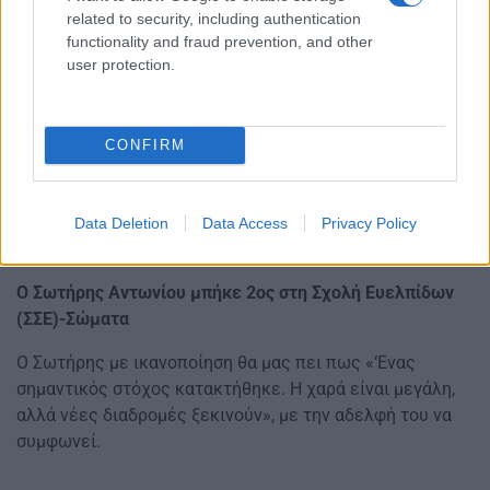
related to security, including authentication
functionality and fraud prevention, and other
user protection.
CONFIRM
Data Deletion
Data Access
Privacy Policy
Ο Σωτήρης Αντωνίου μπήκε 2ος στη Σχολή Ευελπίδων
(ΣΣΕ)-Σώματα
Ο Σωτήρης με ικανοποίηση θα μας πει πως «‘Ενας
σημαντικός στόχος κατακτήθηκε. Η χαρά είναι μεγάλη,
αλλά νέες διαδρομές ξεκινούν», με την αδελφή του να
συμφωνεί.