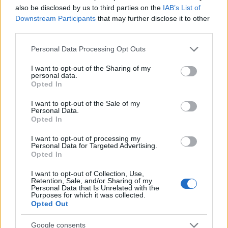
also be disclosed by us to third parties on the
IAB’s List of
Downstream Participants
that may further disclose it to other
third parties.
Η Δέσποινα Αντωνίου πέρασε 2η στη Νομική Αθήνας
Please note that this website/app uses one or more Google
Personal Data Processing Opt Outs
services and may gather and store information including but
Όπως λένε, τους τελευταίους μήνες η κούραση ήταν
not limited to your visit or usage behaviour. You may click to
I want to opt-out of the Sharing of my
personal data.
πολλή και η ένταση μεγάλη. Έβαλαν για λίγο στην άκρη,
grant or deny consent to Google and its third-party tags to
Opted In
use your data for below specified purposes in below Google
την κοινωνική ζωή, τον αθλητισμό και τη διασκέδαση. Η
consent section.
Δέσποινα απόλυτα χαρούμενη και ήρεμη θα μας πει με
I want to opt-out of the Sale of my
Personal Data.
ενθουσιασμό πως «Τα μαθητικά χρόνια ήταν, τελικά,
Opted In
ευχάριστα. Δεν ήταν εξαναγκασμός. Με γέμιζαν με
I want to opt-out of processing my
ενθουσιασμό για τη γνώση και δεν νιώθω να έκανα
Personal Data for Targeted Advertising.
κάποια «θυσία», γιατί όλα γίνονταν για τα δικά μου
Opted In
όνειρα».
I want to opt-out of Collection, Use,
Retention, Sale, and/or Sharing of my
Με την επιτυχία δικαιώνει τη θέση της παραστάτριας
Personal Data that Is Unrelated with the
Purposes for which it was collected.
στο σχολείο της, το 2ο Πρότυπο Πειραματικό Λύκειο
Opted Out
Αθηνών. Τους καθηγητές της θέλει να ευχαριστήσει, για
τη στήριξή τους και ειδικότερα τους φιλολόγους της,
Google consents