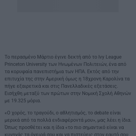
Το περασμένο Μάρτιο έγινε δεκτή από το Ivy League
Princeton University των Ηνωμένων Πολιτειών, ένα από
τα κορυφαία πανεπιστήμια των ΗΠΑ. Εκτός από την
επιτυχία της στην Αμερική όμως η 18χρονη Καρολίνα τα
πήγε εξαιρετικά και στις Πανελλαδικές εξετάσεις.
Εισήχθη μεταξύ των πρώτων στην Νομική Σχολή Αθηνών
με 19.325 μόρια.
«Ο χορός, το τραγούδι, ο αθλητισμός, το debate είναι
μερικά από τα πολλά ενδιαφέροντά μου», μας λέει η ίδια.
Όπως προσθέτει και η ίδια «το πιο σημαντικό είναι να
κυνηγάς τα όνειρά σου και να πιστεύεις στον εαυτό σου