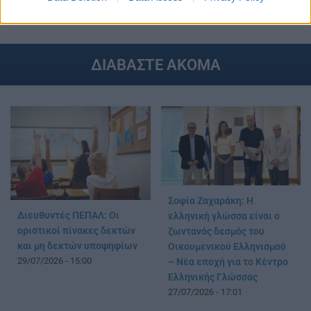
ΥΠΟΥΡΓΕΙΟ ΠΑΙΔΕΙΑΣ
ΔΙΑΒΑΣΤΕ ΑΚΟΜΑ
Σοφία Ζαχαράκη: Η
Διευθυντές ΠΕΠΑΛ: Οι
ελληνική γλώσσα είναι ο
οριστικοί πίνακες δεκτών
ζωντανός δεσμός του
και μη δεκτών υποψηφίων
Οικουμενικού Ελληνισμού
29/07/2026 - 15:00
– Νέα εποχή για το Κέντρο
Ελληνικής Γλώσσας
27/07/2026 - 17:01