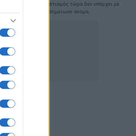
άτων του ιού. Ο συνωστισμός τώρα δεν υπάρχει με
ει μαζικά ο κόσμος», σημείωσε ακόμα.