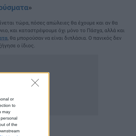
ούσματα
»
γίνεται τώρα, πόσες απώλειες θα έχουμε και αν θα
νιο, και καταστρέψουμε όχι μόνο το Πάσχα, αλλά και
ατα
, θα μπορούσαν να είναι διπλάσια. Ο πανικός δεν
ξήγησε ο ίδιος.
sonal or
ection to
ou may
 personal
out of the
 downstream