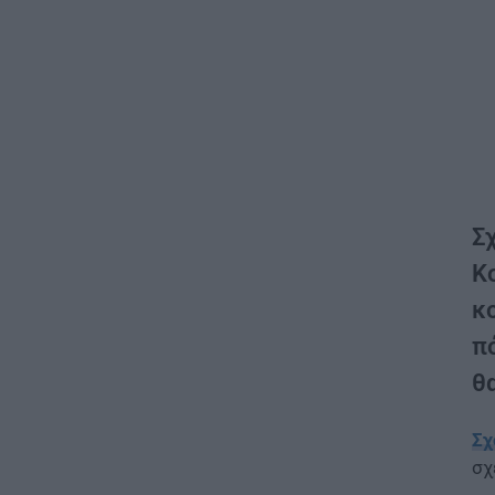
Σ
Κ
κ
πό
θ
Σχ
σχ