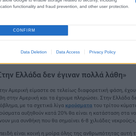
cation functionality and fraud prevention, and other user protection.
CONFIRM
Data Deletion
Data Access
Privacy Policy
Στην Ελλάδα δεν έγιναν πολλά λάθη»
την Αμερική είμαστε σε τελείως διαφορετική φάση, έχου
θη στην Αμερική και τα έχουμε πληρώσει. Στην Ελλάδα δε
όβλημα, με τα σχετικά λίγα
κρούσματα
του τρίτου κύματο
ούσματα αυξηθούν κατά 20% θα είναι η κατάσταση στα νοσ
νουν μια συνθήκη που θα σημαίνει 6-8 χιλιάδες νεκρούς;»
πειδή είναι κοινή η μοίρα όλης της ανθρωπότητας αυτή 