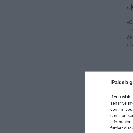
«
«Ο
τε
όλ
εί
iPaideia.g
If you wish 
sensitive in
confirm you
continue se
information 
further disc