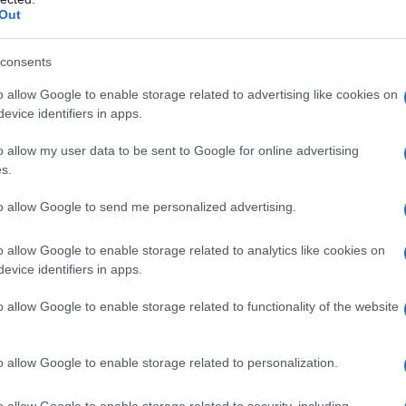
νακλείσει σε μία – δύο εβδομάδες λόγω των πολλών θυμ
Out
ν άδεια του κράτους. Αν ανοίξει η εστίαση τώρα θα βγαίν
consents
o allow Google to enable storage related to advertising like cookies on
evice identifiers in apps.
o allow my user data to be sent to Google for online advertising
s.
to allow Google to send me personalized advertising.
o allow Google to enable storage related to analytics like cookies on
evice identifiers in apps.
o allow Google to enable storage related to functionality of the website
o allow Google to enable storage related to personalization.
o allow Google to enable storage related to security, including