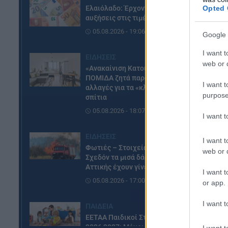
ξα
Opted 
Ελαιόλαδο: Έρχονται νέες
αυξήσεις στις τιμές
τη
05.08.2026 - 19:06
Google 
I want t
ΕΙΔΗΣΕΙΣ
web or d
«Ανακαίνιση Κατοικίας»: Η
ΠΟΜΙΔΑ ζητά παράταση και
I want t
αλλαγές για τα «κλειστά»
purpose
σπίτια
05.08.2026 - 18:07
I want 
ΕΙΔΗΣΕΙΣ
I want t
Φωτιές – Στοιχεία – σοκ:
web or d
Σχεδόν τα μισά δάση της
Αττικής έχουν γίνει στάχτη
I want t
05.08.2026 - 17:00
or app.
I want t
ΠΑΙΔΕΙΑ
ΕΕΤΑΑ Παιδικοί Σταθμοί ΕΣΠΑ
2026 2027: Μέχρι σήμερα οι
I want t