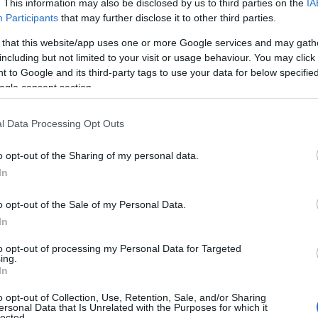
. This information may also be disclosed by us to third parties on the
IA
ίμαστε στη φωτιά της μάχης, ο ιός πιέζει πολύ αλλά η ά
Participants
that may further disclose it to other third parties.
οχώρηση; Αν υπάρχει σχέδιο και γίνει τακτική υποχώρη
με στην επόμενη γραμμή άμυνας, έχει καλώς», συνέχισε.
 that this website/app uses one or more Google services and may gath
including but not limited to your visit or usage behaviour. You may click 
άθε άνοιγμα σημαίνει περισσότερα κρούσματα, γιατί θα 
 to Google and its third-party tags to use your data for below specifi
ogle consent section.
οίξουμε τα σχολεία την επόμενη εβδομάδα για να κλείσο
ο στόχο του να σταματήσει το τρίτο κύμα, θα πρέπει να θ
l Data Processing Opt Outs
εφτόμουν εγώ. Για τα καταστήματα ή θα γίνει
click away
κ
ς, συνεχίζουμε με περισσότερο άνοιγμα. Ξέρω τι θα μας κ
o opt-out of the Sharing of my personal data.
ρισσότερα στο μυαλό της, και έχει και όλη την οικονομία
In
ναι σωστό. Οι αποφάσεις δεν είναι εύκολες, αλλά δυστυχώ
o opt-out of the Sale of my Personal Data.
υτή τη στιγμή θα πρέπει να δούμε αν μία ή δύο εβδομάδ
In
να περιμένουμε να δούμε την κορυφή του κύματος. Πρέπει
ίσκει καινούργια θύματα, δεν νομίζω ότι πρέπει να του 
to opt-out of processing my Personal Data for Targeted
ing.
υλάκης.
In
να προσεχτικό άνοιγμα του εμπορίου είναι πολύ πιο σημ
o opt-out of Collection, Use, Retention, Sale, and/or Sharing
ersonal Data that Is Unrelated with the Purposes for which it
οβλήματα, δεν νομίζω πως σε αυτή τη φάση μπορεί να ανο
lected.