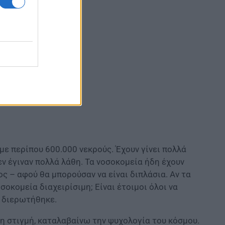
με περίπου 600.000 νεκρούς. Έχουν γίνει πολλά
ν έγιναν πολλά λάθη. Τα νοσοκομεία ήδη έχουν
ς – αφού θα μπορούσαν να είναι διπλάσια. Αν τα
οκομεία διαχειρίσιμη; Είναι έτοιμοι όλοι να
, διερωτήθηκε.
τη στιγμή, καταλαβαίνω την ψυχολογία του κόσμου.