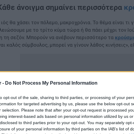
Κάθε άνοιγμα σημαίνει περισσότερα
κρ
 ιός θα χάσει τον πόλεμο, μακροχρόνια. Το θέμα είναι τι 
λειώσουμε με το τρίτο κύμα τώρα ή θα πάει μέχρι τον Ιού
η τη σεζόν. Μπορούν να ανέβουν περισσότερο τα
κρούσμ
ναι καλός σύμβουλος, μπορεί να γίνουν λάθος κινήσεις», ε
r -
Do Not Process My Personal Information
to opt-out of the sale, sharing to third parties, or processing of your per
formation for targeted advertising by us, please use the below opt-out s
r selection. Please note that after your opt-out request is processed y
eing interest-based ads based on personal information utilized by us or
disclosed to third parties prior to your opt-out. You may separately opt-
losure of your personal information by third parties on the IAB’s list of