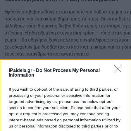
Εφόσον επιβεβαιωθούν οι εκτιμήσεις για καθυστέρηση στη
πρόκειται για ένα ακόμη βήμα προς τα πίσω. Οι εκπαιδευτι
αλλάξουν τόπο διαμονής θα βρεθούν χωρίς τον απαραίτητ
στέγαση. Η ήδη οξυμένη στεγαστική κρίση – τόσο στα νησι
χώρα – θα οδηγήσει ξανά πολλούς συναδέλφους στη λύση
ξενοδοχείων (με δυσβάστακτο κόστος) ή ακόμη και στη δι
τους, κάτι απάνθρωπο και ανεπίτρεπτο.
Με όλο τον σεβασμό, δεν μπορούμε να μην εκφράσουμε το
για το μέλλον. Ο κλάδος μας ζητά ουσιαστικές λύσεις και 
iPaideia.gr -
Do Not Process My Personal
οδηγούν σε αδιέξοδο.
Information
If you wish to opt-out of the sale, sharing to third parties, or
processing of your personal or sensitive information for
targeted advertising by us, please use the below opt-out
section to confirm your selection. Please note that after your
opt-out request is processed you may continue seeing
interest-based ads based on personal information utilized by
us or personal information disclosed to third parties prior to