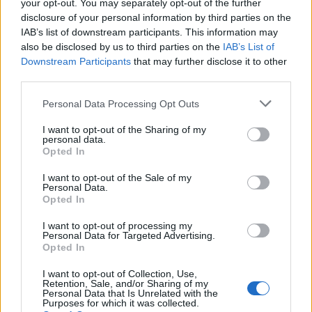
your opt-out. You may separately opt-out of the further
disclosure of your personal information by third parties on the
IAB’s list of downstream participants. This information may
also be disclosed by us to third parties on the
IAB’s List of
Downstream Participants
that may further disclose it to other
third parties.
Please note that this website/app uses one or more Google
Personal Data Processing Opt Outs
services and may gather and store information including but
not limited to your visit or usage behaviour. You may click to
I want to opt-out of the Sharing of my
personal data.
grant or deny consent to Google and its third-party tags to
Opted In
Ακολουθείστε το iPaideia.gr στο Go
use your data for below specified purposes in below Google
consent section.
I want to opt-out of the Sale of my
Ειδήσεις
Tελευταίες
για την Παιδεία και την εργασ
Personal Data.
Opted In
I want to opt-out of processing my
Personal Data for Targeted Advertising.
Opted In
I want to opt-out of Collection, Use,
Retention, Sale, and/or Sharing of my
Personal Data that Is Unrelated with the
Purposes for which it was collected.