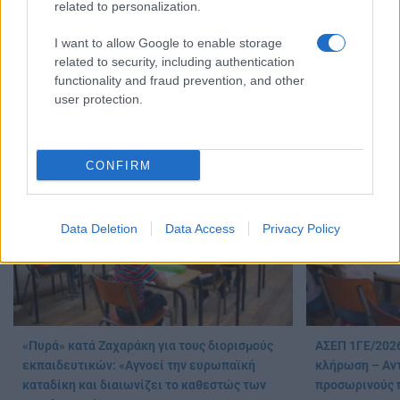
related to personalization.
I want to allow Google to enable storage
related to security, including authentication
Προσλήψεις αναπληρωτών: Ποιό εκτιμάται
Διορισμοί εκπ
functionality and fraud prevention, and other
ότι θα είναι το χρονοδιάγραμμα για φέτος
ονόματα
user protection.
07/08/2026 - 20:00
07/08/2026 - 19:
CONFIRM
Data Deletion
Data Access
Privacy Policy
«Πυρά» κατά Ζαχαράκη για τους διορισμούς
ΑΣΕΠ 1ΓΕ/2026
εκπαιδευτικών: «Αγνοεί την ευρωπαϊκή
κλήρωση – Αντ
καταδίκη και διαιωνίζει το καθεστώς των
προσωρινούς 