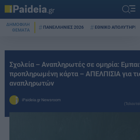
ΔΗΜΟΦΙΛΗ
ΠΑΝΕΛΛΗΝΙΕΣ 2026
ΕΘΝΙΚΟ ΑΠΟΛΥΤΗΡΙΟ
ΘΕΜΑΤΑ
Σχολεία – Αναπληρωτές σε ομηρία: Εμπαι
προπληρωμένη κάρτα – ΑΠΕΛΠΙΣΙΑ για τι
αναπληρωτών
iPaideia.gr Newsroom
(Τελευτα