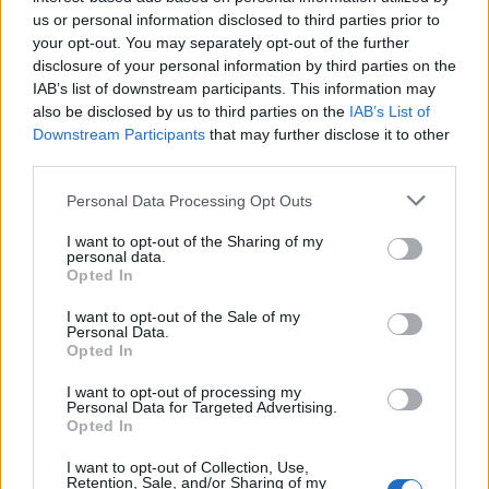
Τρεις στο Βόλο, τρεις στη Λάρισα, και από μία σε
us or personal information disclosed to third parties prior to
Τρίκαλα και Λαμία.
your opt-out. You may separately opt-out of the further
disclosure of your personal information by third parties on the
Όσον αφορά στα τμήματα, προτείνεται να υπάρχουν 14
IAB’s list of downstream participants. This information may
also be disclosed by us to third parties on the
IAB’s List of
στο Βόλο (από 12 που είναι σήμερα), 10 στη Λάρισα (2
Downstream Participants
that may further disclose it to other
σήμερα), 5 στη Λαμία (2 σήμερα), 4 στην Καρδίτσα (1
third parties.
σήμερα) και 1 στα Τρίκαλα (όσα και σήμερα).
Please note that this website/app uses one or more Google
Personal Data Processing Opt Outs
services and may gather and store information including but
Για τις τελικές αποφάσεις, αναμένεται να ληφθεί υπ’όψιν
not limited to your visit or usage behaviour. You may click to
I want to opt-out of the Sharing of my
και σχετική απόφαση του Εθνικού και Καποδιστριακού
personal data.
grant or deny consent to Google and its third-party tags to
Opted In
Πανεπιστημίου Αθηνών για συνέργειες με το ΤΕΙ
use your data for below specified purposes in below Google
Στερεάς Ελλάδας σε Εύβοια και Βοιωτία.
consent section.
I want to opt-out of the Sale of my
Personal Data.
Opted In
I want to opt-out of processing my
Personal Data for Targeted Advertising.
Opted In
I want to opt-out of Collection, Use,
Retention, Sale, and/or Sharing of my