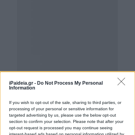
iPaideia.gr -
Do Not Process My Personal
Information
If you wish to opt-out of the sale, sharing to third parties, or
processing of your personal or sensitive information for
targeted advertising by us, please use the below opt-out
section to confirm your selection. Please note that after your
opt-out request is processed you may continue seeing
Οι σχολές θα κατανέμονται ως εξής:
interest-based ads based on personal information utilized by