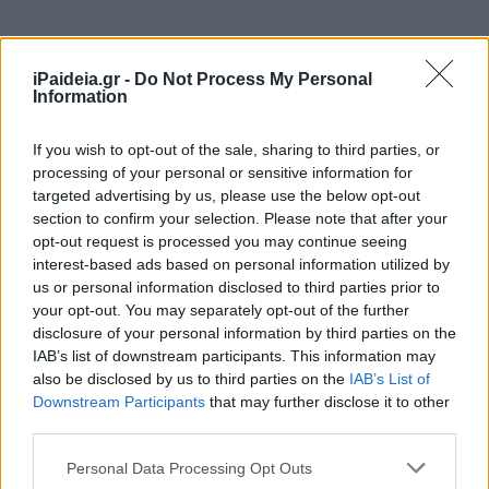
Τα νέα τμήματα ένταξης που βρίσκονται προς ίδρυση
είναι 580-600 (για α/θμια και β/θμια συνολικά).
iPaideia.gr -
Do Not Process My Personal
Information
Η διαδικασία ίδρυσής τους σε ο,τι αφορά τις
αρμοδιότητες του τμήματος ειδικής αγωγής του
If you wish to opt-out of the sale, sharing to third parties, or
processing of your personal or sensitive information for
υπουργείου έχει ολοκληρωθεί και, πλέον, είναι θέμα
targeted advertising by us, please use the below opt-out
πολιτικής ηγεσίας το πότε αυτά θα δοθούν ως κενά.
section to confirm your selection. Please note that after your
opt-out request is processed you may continue seeing
•
Διορισμοί στην ειδική αγωγή
interest-based ads based on personal information utilized by
us or personal information disclosed to third parties prior to
your opt-out. You may separately opt-out of the further
disclosure of your personal information by third parties on the
IAB’s list of downstream participants. This information may
also be disclosed by us to third parties on the
IAB’s List of
Downstream Participants
that may further disclose it to other
third parties.
Please note that this website/app uses one or more Google
Personal Data Processing Opt Outs
services and may gather and store information including but