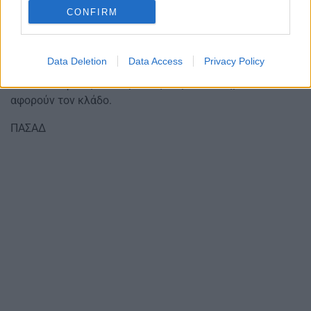
νέα σχολική χρονιά και όχι κατά τη διάρκεια της
CONFIRM
φετινής.
Αύριο θα επανέλθουμε με νέα ανακοίνωση σχετικά με το
θέμα των διορισμών στη Γενική και το άνοιγμα των
Data Deletion
Data Access
Privacy Policy
πινάκων της Ειδικής, καθότι έχουμε ξεκινήσει έναν
κύκλο επαφών για να προωθήσουμε τα αιτήματα που
αφορούν τον κλάδο.
ΠΑΣΑΔ