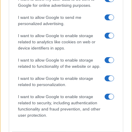
ΣΟΒΑΡΕΣ προσπάθειες για συνέχιση των διορισμών στην
Google for online advertising purposes.
ειδική αγωγή, με βάση τα εναπομείναντα -από τους
προηγούμενους διορισμούς- κενά καθώς και αυτά που θα
I want to allow Google to send me
προκύψουν από την ίδρυση των νέων τμημάτων ένταξης.
personalized advertising.
•
Τρίμηνες προσλήψεις
I want to allow Google to enable storage
related to analytics like cookies on web or
Υπάρχουν περίπου 800 πιστώσεις από παραιτήσεις/μη
device identifiers in apps.
αναλήψεις στις τρίμηνες προσλήψεις και 500 ακόμη
I want to allow Google to enable storage
αδιάθετες -έως τώρα- πιστώσεις για το ΙΔΙΟ πρόγραμμα.
related to functionality of the website or app.
Δεδομένου ότι το κονδύλι του ΕΣΠΑ έχει εξαντληθεί
I want to allow Google to enable storage
εδώ και καιρό, εκτιμούμε ότι αυτές οι 800+500 είναι
related to personalization.
ίσως οι μόνες πραγματοποιήσιμες προσλήψεις
αναπληρωτών για το επόμενο χρονικό διάστημα, μέχρι
I want to allow Google to enable storage
να βρεθούν άλλοι κρατικοί πόροι.
related to security, including authentication
functionality and fraud prevention, and other
• Νέο ΕΣΠΑ
user protection.
Το νέο κονδύλι ΕΣΠΑ αναμένεται να ξεκινήσει από τη