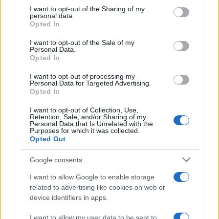
not limited to your visit or usage behaviour. You may click to
I want to opt-out of the Sharing of my
personal data.
grant or deny consent to Google and its third-party tags to
Opted In
use your data for below specified purposes in below Google
consent section.
I want to opt-out of the Sale of my
Personal Data.
Opted In
I want to opt-out of processing my
Personal Data for Targeted Advertising.
Opted In
I want to opt-out of Collection, Use,
Retention, Sale, and/or Sharing of my
Personal Data that Is Unrelated with the
Purposes for which it was collected.
Opted Out
Google consents
I want to allow Google to enable storage
related to advertising like cookies on web or
device identifiers in apps.
Από το υπουργείο υπάρχει πρόθεση και γίνονται
I want to allow my user data to be sent to