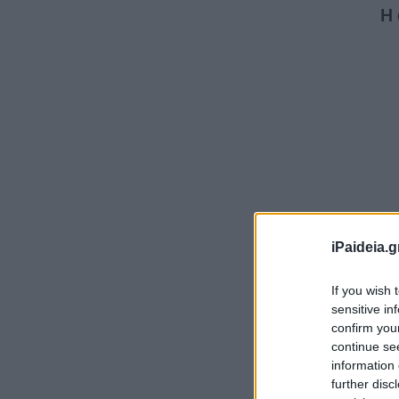
Η 
iPaideia.g
If you wish 
Η 
sensitive in
πρ
confirm you
continue se
Η 
information 
με
further disc