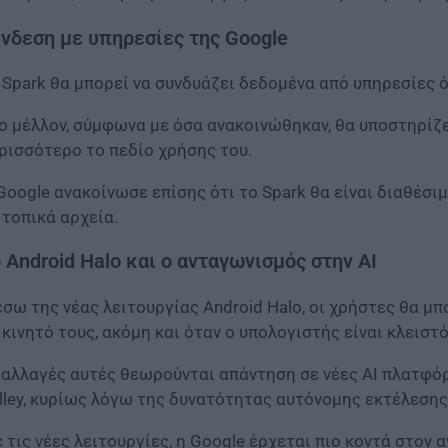
νδεση με υπηρεσίες της Google
 Spark θα μπορεί να συνδυάζει δεδομένα από υπηρεσίες όπ
ο μέλλον, σύμφωνα με όσα ανακοινώθηκαν, θα υποστηρίζε
ρισσότερο το πεδίο χρήσης του.
Google ανακοίνωσε επίσης ότι το Spark θα είναι διαθέσ
 τοπικά αρχεία.
 Android Halo και ο ανταγωνισμός στην AI
σω της νέας λειτουργίας Android Halo, οι χρήστες θα μπ
 κινητό τους, ακόμη και όταν ο υπολογιστής είναι κλειστό
 αλλαγές αυτές θεωρούνται απάντηση σε νέες AI πλατφόρ
lley, κυρίως λόγω της δυνατότητας αυτόνομης εκτέλεση
 τις νέες λειτουργίες, η Google έρχεται πιο κοντά στον 