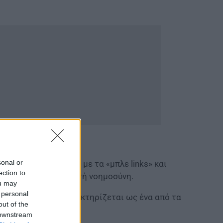
sonal or
των αποτελεσμάτων με τα «μπλε links» και
ection to
σσότερο στην τεχνητή νοημοσύνη.
ou may
 personal
i 3.5 Flash και χαρακτηρίζεται ως ένα από τα
out of the
 downstream