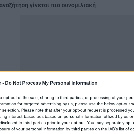
αναζήτηση γίνεται πιο συνομιλιακή
r -
Do Not Process My Personal Information
to opt-out of the sale, sharing to third parties, or processing of your per
Google απομακρύνεται σταδιακά από το κλασικό μοντέλο 
formation for targeted advertising by us, please use the below opt-out s
οχωρά σε μια νέα μορφή αναζήτησης που βασίζεται περι
r selection. Please note that after your opt-out request is processed y
eing interest-based ads based on personal information utilized by us or
νέα έκδοση της αναζήτησης στηρίζεται στο μοντέλο Gemin
disclosed to third parties prior to your opt-out. You may separately opt-
γαλύτερα βήματα της εταιρείας προς την AI αναζήτηση.
losure of your personal information by third parties on the IAB’s list of