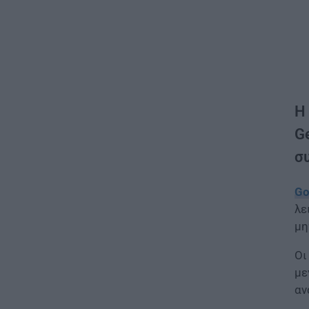
Η
G
σ
Go
λε
μη
Οι
με
αν