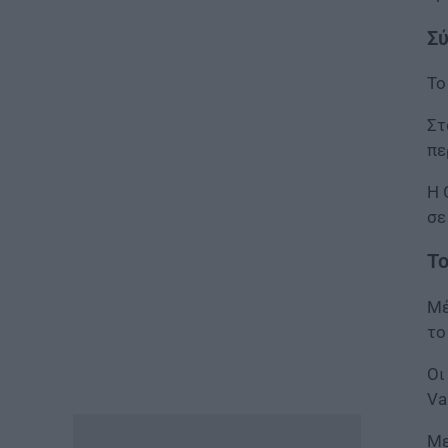
ΕΙΔΗΣΕΙΣ
Σύ
Ιός Δυτικού Νείλου: Στο
«κόκκινο» φέτος η Αττική –
Πώς μεταδίδεται, ποια είναι τα
Το
συμπτώματα, ποια είναι τα
μέτρα προστασίας
Στ
07.08.2026 - 13:19
πε
Η 
ΕΙΔΗΣΕΙΣ
σε
Διαβατήρια: Ποιά είναι τα
ισχυρότερα και ποια τα
ασθενέστερα στον κόσμο το
Το
2026
07.08.2026 - 12:42
Μέ
το
ΠΑΙΔΕΙΑ
Οι
«Πυρά» κατά Ζαχαράκη για
τους διορισμούς
Va
εκπαιδευτικών: «Αγνοεί την
ευρωπαϊκή καταδίκη και
Με