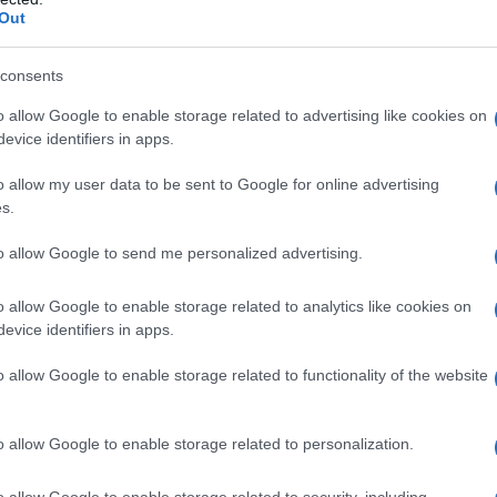
ματα, χωρίς να χρειάζεται συνεχής δική τους παρέμβαση
Out
ogle Maps και οδήγηση: Πότε επιτρέπεται και πότε κιν
consents
 παράδειγμα, η εταιρεία ανέφερε ένα ερώτημα όπου ο χ
o allow Google to enable storage related to advertising like cookies on
λητές ανακοινώσουν συνεργασίες για αθλητικά παπούτσι
evice identifiers in apps.
o allow my user data to be sent to Google for online advertising
α εργαλεία για γραφικά και εφαρμογές
s.
to allow Google to send me personalized advertising.
o allow Google to enable storage related to analytics like cookies on
evice identifiers in apps.
o allow Google to enable storage related to functionality of the website
o allow Google to enable storage related to personalization.
o allow Google to enable storage related to security, including