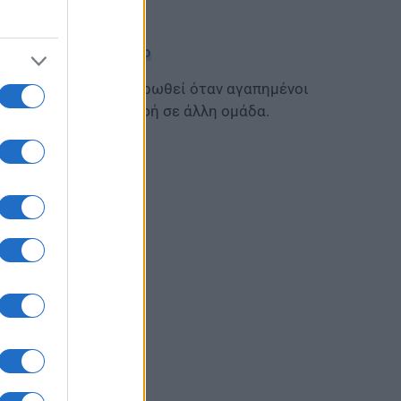
.
δυνεύετε με πρόστιμο
ρήστης ζητά να ενημερωθεί όταν αγαπημένοι
α ή πάρουν μεταγραφή σε άλλη ομάδα.