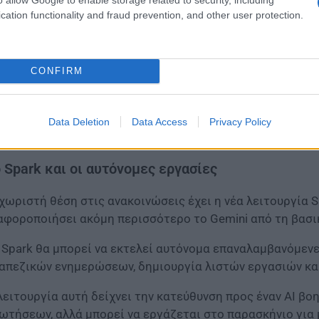
cation functionality and fraud prevention, and other user protection.
Google παρουσίασε επίσης δυνατότητες δημιουργίας εξ
ταξύ των παραδειγμάτων που αναφέρονται περιλαμβάνοντα
νδυάζουν δεδομένα τοποθεσίας, καιρού και εφαρμογών π
CONFIRM
υ χρήστη.
 νέες λειτουργίες εντάσσονται στη στρατηγική της εταιρ
Data Deletion
Data Access
Privacy Policy
ημοσύνης σε περισσότερες καθημερινές ψηφιακές ενέργε
 Spark και οι αυτόνομες εργασίες
χωριστή θέση στις ανακοινώσεις έχει η νέα λειτουργία Sp
αφοροποιήσει ακόμη περισσότερο το Gemini από τη βασι
 Spark θα μπορεί να εκτελεί αυτόνομα επαναλαμβανόμενε
απεζικών ενημερώσεων, δημιουργία λιστών εργασιών κα
λειτουργία αυτή δείχνει την κατεύθυνση προς έναν AI βο
ωτήσεων, αλλά μπορεί να εργάζεται στο παρασκήνιο για