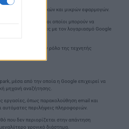
ατομικευμένων γραφικών και μικρών εφαρμογών.
ι fitness trackers, οι οποίοι μπορούν να
ου είναι συνδεδεμένες με τον λογαριασμό Google
είας να ενισχύσει τον ρόλο της τεχνητής
ιες.
ark, μέσα από την οποία η Google επιχειρεί να
κή μηχανή αναζήτησης.
ς εργασίες, όπως παρακολούθηση email και
ι αυτόματες περιλήψεις πληροφοριών.
ηθό που δεν περιορίζεται στην απάντηση
 μεγαλύτερο χρονικό διάστημα.