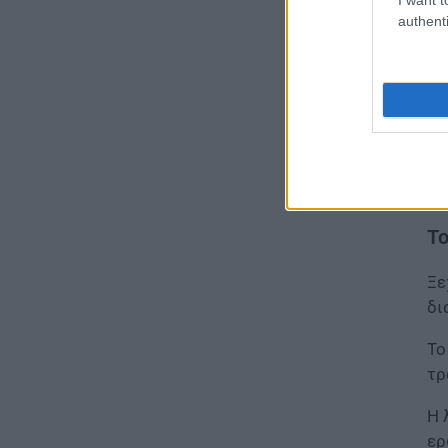
Τεχνητή Νοημοσύνη στα
authenti
σχολεία: Οι νέοι κανόνες για
Η 
μαθητές και εκπαιδευτικούς –
Τι απαγορεύεται
Με
07.08.2026 - 15:45
συ
το
ΕΙΔΗΣΕΙΣ
Δεκαπενταύγουστος 2026:
Οι
Πώς αμείβονται όσοι
νο
εργαστούν – Τι ισχύει για
πενθήμερο, εξαήμερο και
Το
άδεια
07.08.2026 - 14:30
Ξε
δι
ΠΑΙΔΕΙΑ
Παιδικοί σταθμοί ΕΣΠΑ 2026 –
Το
2027: Δείτε πότε αναμένονται
τα προσωρινά αποτελέσματα
τρ
για τα voucher
Η 
07.08.2026 - 13:52
ερ