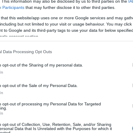
. This information may also be disclosed by us to third parties on the
IA
μπάρα αναζήτησης θα μπορεί πλέον να υποστηρίζει μεγ
Participants
that may further disclose it to other third parties.
νομιλία με το Gemini ή το ChatGPT.
 that this website/app uses one or more Google services and may gath
including but not limited to your visit or usage behaviour. You may click 
 μπορούν να κάνουν οι AI agents
 to Google and its third-party tags to use your data for below specifi
ogle consent section.
α από τις βασικές νέες δυνατότητες αφορά τη δημιουργί
l Data Processing Opt Outs
o opt-out of the Sharing of my personal data.
In
o opt-out of the Sale of my Personal Data.
In
to opt-out of processing my Personal Data for Targeted
ing.
In
o opt-out of Collection, Use, Retention, Sale, and/or Sharing
ersonal Data that Is Unrelated with the Purposes for which it
 χρήστες θα μπορούν να ζητούν από την Google να παρακ
lected.