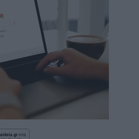
aideia.gr
στα