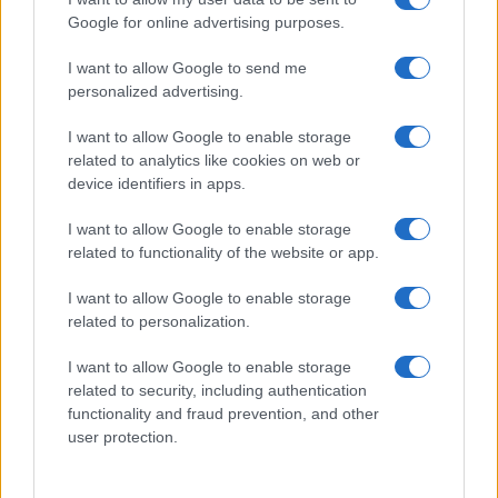
Google for online advertising purposes.
I want to allow Google to send me
personalized advertising.
Β. ΠΡΟΓΡΑΜΜΑ ΠΑΝΕΛΛΑΔΙΚΩΝ ΕΞΕΤΑΣΕΩΝ ΕΤΟΥΣ
2026 ΤΩΝ ΗΜΕΡΗΣΙΩΝ ΚΑΙ ΕΣΠΕΡΙΝΩΝ ΕΠΑΛ
I want to allow Google to enable storage
related to analytics like cookies on web or
device identifiers in apps.
ΗΜΕΡΑ
ΗΜΕΡ/ΝΙΑ
ΕΞΕΤΑΖΟΜΕΝΑ ΜΑΘΗΜΑΤΑ
I want to allow Google to enable storage
related to functionality of the website or app.
ΣΑΒΒΑΤΟ
30-5-2026
– ΝΕΑ ΕΛΛΗΝΙΚΑ
I want to allow Google to enable storage
ΤΡΙΤΗ
2-6-2026
– ΜΑΘΗΜΑΤΙΚΑ (Άλγεβρα)
related to personalization.
– ΑΝΑΤΟΜΙΑ-ΦΥΣΙΟΛΟΓΙΑ II
I want to allow Google to enable storage
– ΑΡΧΕΣ ΟΙΚΟΝΟΜΙΚΗΣ ΘΕΩΡΙΑΣ (ΑΟΘ)
related to security, including authentication
ΠΕΜΠΤΗ
4-6-2026
functionality and fraud prevention, and other
– ΔΙΚΤΥΑ ΥΠΟΛΟΓΙΣΤΩΝ
user protection.
– ΑΡΧΕΣ ΒΙΟΛΟΓΙΚΗΣ ΓΕΩΡΓΙΑΣ