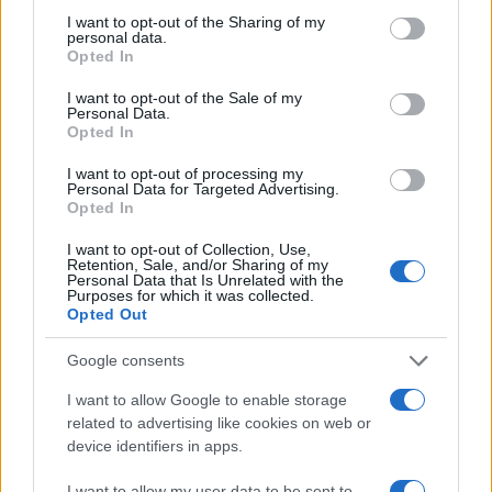
-ΦΥΣΙΚΗ
Ο.Π
not limited to your visit or usage behaviour. You may click to
I want to opt-out of the Sharing of my
δευτερα
8-6-2026
personal data.
+ Ο
grant or deny consent to Google and its third-party tags to
Opted In
use your data for below specified purposes in below Google
consent section.
I want to opt-out of the Sale of my
– οικονομια
Ο.Π
Personal Data.
Opted In
I want to opt-out of processing my
Personal Data for Targeted Advertising.
Opted In
Ως ώρα έναρξης εξέτασης ορίζεται η
08:30
π.μ., κοινή
για τους υποψηφίους ημερήσιων και εσπερινών
I want to opt-out of Collection, Use,
Λυκείων. Οι υποψήφιοι πρέπει να προσέρχονται στις
Retention, Sale, and/or Sharing of my
Personal Data that Is Unrelated with the
αίθουσες εξέτασης μέχρι τις
08:00
π.μ. Η διάρκεια
Purposes for which it was collected.
Opted Out
εξέτασης κάθε μαθήματος είναι τρεις
(3)
ώρες.
Η εξεταστέα ύλη και τα θέματα των εξετάσεων είναι
Google consents
κοινά για όλους τους υποψηφίους ημερησίων και
I want to allow Google to enable storage
εσπερινών ΓΕΛ.
related to advertising like cookies on web or
device identifiers in apps.
I want to allow my user data to be sent to