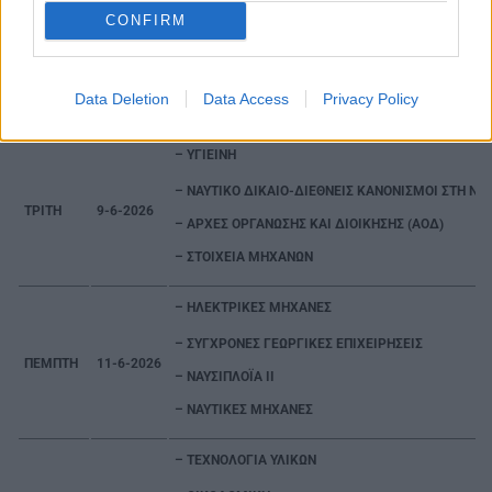
– ΗΛΕΚΤΡΟΤΕΧΝΙΑ 2
CONFIRM
– ΑΡΧΙΤΕΚΤΟΝΙΚΟ ΣΧΕΔΙΟ
ΣΑΒΒΑΤΟ
6-6-2026
– ΠΡΟΓΡΑΜΜΑΤΙΣΜΟΣ ΥΠΟΛΟΓΙΣΤΩΝ
Data Deletion
Data Access
Privacy Policy
– ΙΣΤΟΡΙΑ ΣΥΓΧΡΟΝΗΣ ΤΕΧΝΗΣ
– ΥΓΙΕΙΝΗ
– ΝΑΥΤΙΚΟ ΔΙΚΑΙΟ-ΔΙΕΘΝΕΙΣ ΚΑΝΟ
ΤΡΙΤΗ
9-6-2026
– ΑΡΧΕΣ ΟΡΓΑΝΩΣΗΣ ΚΑΙ ΔΙΟΙΚΗΣΗΣ (ΑΟΔ)
– ΣΤΟΙΧΕΙΑ ΜΗΧΑΝΩΝ
– ΗΛΕΚΤΡΙΚΕΣ ΜΗΧΑΝΕΣ
– ΣΥΓΧΡΟΝΕΣ ΓΕΩΡΓΙΚΕΣ ΕΠΙΧΕΙΡΗΣΕΙΣ
ΠΕΜΠΤΗ
11-6-2026
– ΝΑΥΣΙΠΛΟ
– ΝΑΥΤΙΚΕΣ ΜΗΧΑΝΕΣ
– ΤΕΧΝΟΛΟΓΙΑ ΥΛΙΚΩΝ