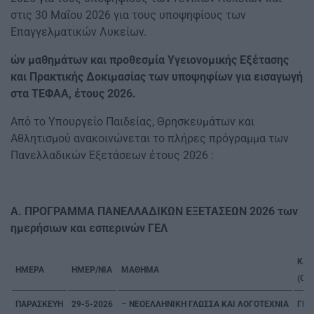
στις 30 Μαΐου 2026 για τους υποψηφίους των
Επαγγελματικών Λυκείων.
ών μαθημάτων και προθεσμία Υγειονομικής Εξέτασης
και Πρακτικής Δοκιμασίας των υποψηφίων για εισαγωγή
στα ΤΕΦΑΑ, έτους 2026.
Από το Υπουργείο Παιδείας, Θρησκευμάτων και
Αθλητισμού ανακοινώνεται το πλήρες πρόγραμμα των
Πανελλαδικών Εξετάσεων έτους 2026 :
Α. ΠΡΟΓΡΑΜΜΑ ΠΑΝΕΛΛΑΔΙΚΩΝ ΕΞΕΤΑΣΕΩΝ 2026
των
ημερήσιων και εσπερινών ΓΕΛ
ΚΑΤ
ΗΜΕΡΑ
ΗΜΕΡ/ΝΙΑ
ΜΑΘΗΜΑ
(Ο.
ΠΑΡΑΣΚΕΥΗ
29-5-2026
– ΝΕΟΕΛΛΗΝΙΚΗ ΓΛΩΣΣΑ ΚΑΙ ΛΟΓΟΤΕΧΝΙΑ
ΓΕΝ