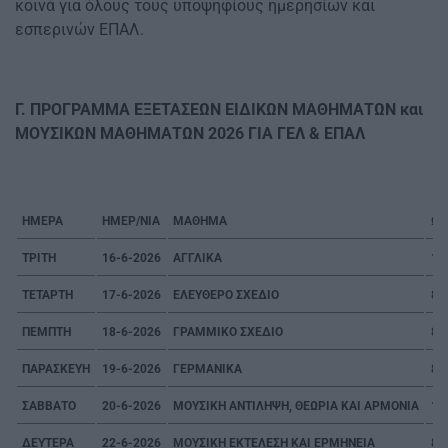
κοινά για όλους τους υποψηφίους ημερησίων και
εσπερινών ΕΠΑΛ.
Γ. ΠΡΟΓΡΑΜΜΑ ΕΞΕΤΑΣΕΩΝ ΕΙΔΙΚΩΝ ΜΑΘΗΜΑΤΩΝ και
ΜΟΥΣΙΚΩΝ ΜΑΘΗΜΑΤΩΝ 2026 ΓΙΑ ΓΕΛ & ΕΠΑΛ
ΗΜΕΡΑ
ΗΜΕΡ/ΝΙΑ
ΜΑΘΗΜΑ
ΩΡ
ΤΡΙΤΗ
16-6-2026
ΑΓΓΛΙΚΑ
10
ΤΕΤΑΡΤΗ
17-6-2026
ΕΛΕΥΘΕΡΟ ΣΧΕΔΙΟ
8:3
ΠΕΜΠΤΗ
18-6-2026
ΓΡΑΜΜΙΚΟ ΣΧΕΔΙΟ
8:3
ΠΑΡΑΣΚΕΥΗ
19-6-2026
ΓΕΡΜΑΝΙΚΑ
8:3
ΣΑΒΒΑΤΟ
20-6-2026
ΜΟΥΣΙΚΗ ΑΝΤΙΛΗΨΗ, ΘΕΩΡΙΑ ΚΑΙ ΑΡΜΟΝΙΑ
10:
ΔΕΥΤΕΡΑ
22-6-2026
ΜΟΥΣΙΚΗ ΕΚΤΕΛΕΣΗ ΚΑΙ ΕΡΜΗΝΕΙΑ
8:3