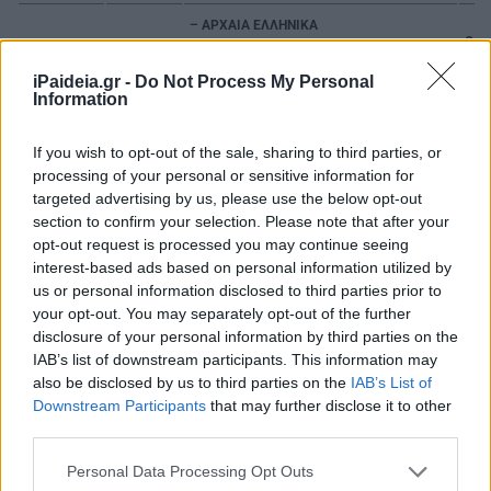
– ΑΡΧΑΙΑ ΕΛΛΗΝΙΚΑ
Ο.Π
– ΜΑΘΗΜΑΤΙΚΑ
Ο.Π
iPaideia.gr -
Do Not Process My Personal
Information
Τεταρτη
3-6-2026
+ Ο
Ο.Π
If you wish to opt-out of the sale, sharing to third parties, or
– ΒΙΟΛΟΓΙΑ
processing of your personal or sensitive information for
targeted advertising by us, please use the below opt-out
– ΛΑΤΙΝΙΚΑ
Ο.Π
section to confirm your selection. Please note that after your
opt-out request is processed you may continue seeing
interest-based ads based on personal information utilized by
– χημεια
Ο.Π
us or personal information disclosed to third parties prior to
παρασκευη
5-6-2026
your opt-out. You may separately opt-out of the further
+ Ο
disclosure of your personal information by third parties on the
IAB’s list of downstream participants. This information may
– πληροφορικη
Ο.Π
also be disclosed by us to third parties on the
IAB’s List of
Downstream Participants
that may further disclose it to other
third parties.
– ιστορια
Ο.Π
Please note that this website/app uses one or more Google
Personal Data Processing Opt Outs
services and may gather and store information including but