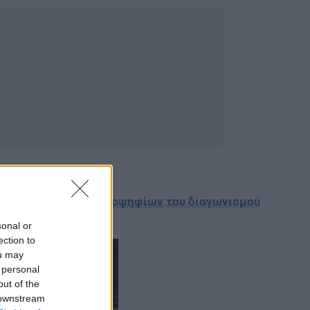
Οι πίνακες δεκτών υποψηφίων του διαγωνισμού
sonal or
ection to
ou may
 personal
out of the
 downstream