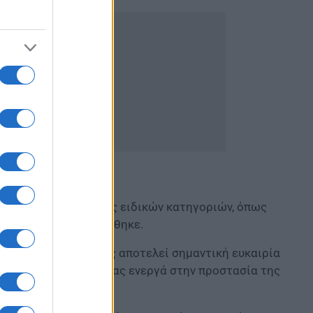
βαση από υποψηφίους ειδικών κατηγοριών, όπως
1994, όπως τροποποιήθηκε.
σβεστικής Ακαδημίας αποτελεί σημαντική ευκαιρία
κό Σώμα, συμβάλλοντας ενεργά στην προστασία της