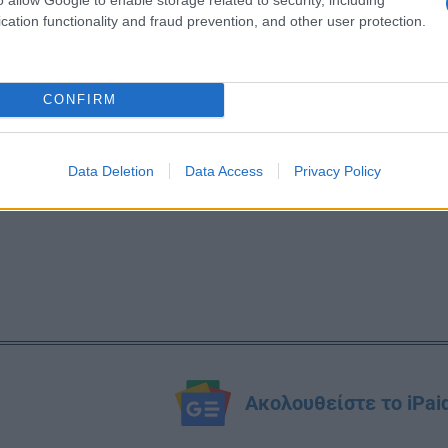
ίτε επίσης
Πανεπιστήμια: «Ανυπέρβλητο εμπόδιο η στέγ
cation functionality and fraud prevention, and other user protection.
εσες παρεμβάσεις»
CONFIRM
Data Deletion
Data Access
Privacy Policy
Ακολουθείστε το iPai