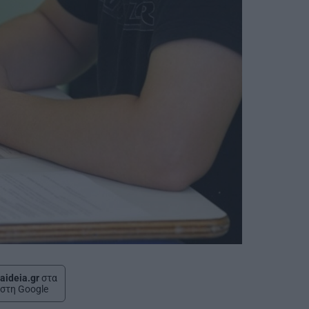
aideia.gr
στα
στη Google