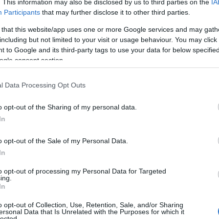
. This information may also be disclosed by us to third parties on the
IA
Participants
that may further disclose it to other third parties.
 that this website/app uses one or more Google services and may gath
including but not limited to your visit or usage behaviour. You may click 
 to Google and its third-party tags to use your data for below specifi
ogle consent section.
l Data Processing Opt Outs
o opt-out of the Sharing of my personal data.
In
o opt-out of the Sale of my Personal Data.
ντε (5) θέσεις θα καλυφθούν από τους πέντε πρώτους α
In
σάγονται καθ’ υπέρβαση του συνολικού αριθμού εισακτέ
δ) του άρθρου 4 του Ν. 2226/1994, όπως τροποποιήθηκε 
to opt-out of processing my Personal Data for Targeted
ing.
In
 υπόλοιπο των θέσεων θα διατεθεί σε ιδιώτες υποψηφί
ουργείου Παιδείας, Θρησκευμάτων και Αθλητισμού, καθώ
o opt-out of Collection, Use, Retention, Sale, and/or Sharing
ersonal Data that Is Unrelated with the Purposes for which it
τατακτήριων εξετάσεων που θα διενεργηθούν από το Πυ
lected.