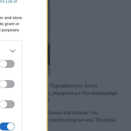
B’s List of
er and store
to grant or
ed purposes
ποφοίτους της Σχολής Πυροσβεστών. Αυτοί
ων και χωρίς εξετάσεις, σύμφωνα με την παράγραφο
από τον Ν. 4662/2020.
ους μέσω των πανελλαδικών εξετάσεων του
ς και σε πτυχιούχους πανεπιστημίων και ΤΕΙ μέσω
ροσβεστικό Σώμα.