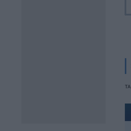
07.08.2026 - 12:42
ΠΑΙΔΕΙΑ
«Πυρά» κατά Ζαχαράκη για
τους διορισμούς
εκπαιδευτικών: «Αγνοεί την
ευρωπαϊκή καταδίκη και
διαιωνίζει το καθεστώς των
αναπληρωτών»
07.08.2026 - 12:10
ΠΑΙΔΕΙΑ
Σχολεία: Χωρίς
Δευτεροβάθμια Δομή Ειδικής
TA
Αγωγής η Αίγινα – Τι απαντά το
Υπουργείο Εσωτερικών
07.08.2026 - 11:25
ΠΑΙΔΕΙΑ
ΣΑΕΚ – Σχολεία Δεύτερης
Ευκαιρίας: Τι αλλάζει σε