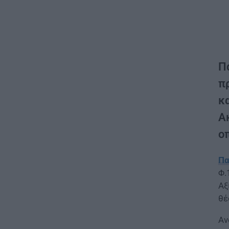
Π
π
κ
Α
ο
Πα
Φ.
Αξ
θέ
Αν