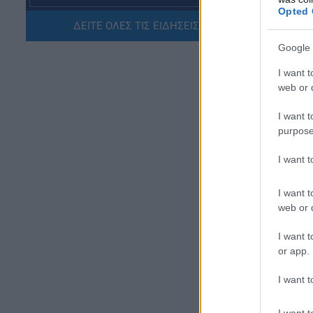
Opted 
ΠΑΙΔΕΙΑ
ΔΕΙΤΕ ΟΛΕΣ ΤΙΣ ΕΙΔΗΣΕΙΣ ΕΔΩ »
ΝΕΟ φοιτητικό επίδομα: Για
ποιούς φοιτητές
Google 
07.08.2026 - 15:54
I want t
web or d
ΠΑΙΔΕΙΑ
Τεχνητή Νοημοσύνη στα
I want t
σχολεία: Οι νέοι κανόνες για
purpose
μαθητές και εκπαιδευτικούς –
Τι απαγορεύεται
I want 
07.08.2026 - 15:45
I want t
ΕΙΔΗΣΕΙΣ
Επ
web or d
Δεκαπενταύγουστος 2026:
ορ
Πώς αμείβονται όσοι
I want t
εργαστούν – Τι ισχύει για
or app.
Η 
πενθήμερο, εξαήμερο και
γι
άδεια
I want t
ζω
07.08.2026 - 14:30
I want t