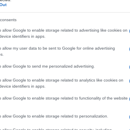
Out
consents
o allow Google to enable storage related to advertising like cookies on
evice identifiers in apps.
o allow my user data to be sent to Google for online advertising
s.
to allow Google to send me personalized advertising.
o allow Google to enable storage related to analytics like cookies on
ιπλέον, ποσοστό 15% των θέσεων θα καλυφθεί καθ’ υπέρ
evice identifiers in apps.
ίζεται στην παράγραφο 1(β) του άρθρου 4 του Ν. 2226/
o allow Google to enable storage related to functionality of the website
διαδικασία εισαγωγής στη Σχολή Αξιωματικών της Πυρο
α όσους επιθυμούν να σταδιοδρομήσουν στο Πυροσβεστι
o allow Google to enable storage related to personalization.
ής και της περιουσίας των πολιτών.
o allow Google to enable storage related to security, including