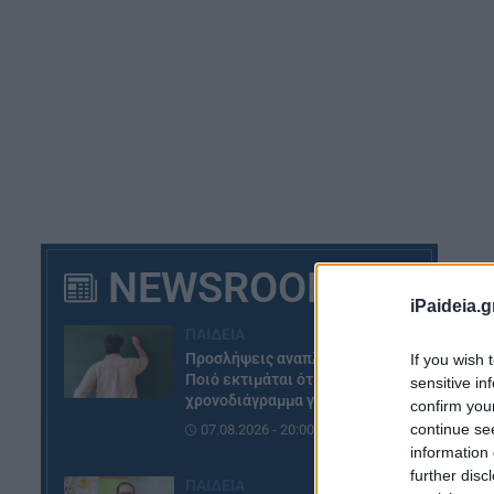
NEWSROOM
iPaideia.g
Δε
ΠΑΙΔΕΙΑ
επ
Προσλήψεις αναπληρωτών:
If you wish 
Ποιό εκτιμάται ότι θα είναι το
sensitive in
χρονοδιάγραμμα για φέτος
confirm you
continue se
07.08.2026 - 20:00
information 
further disc
ΠΑΙΔΕΙΑ