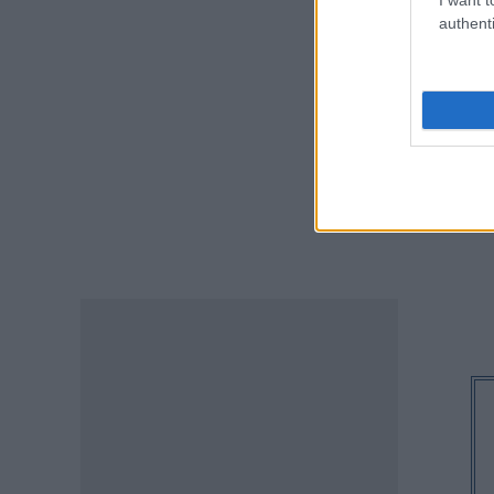
Δε
ΠΑΙΔΕΙΑ
authenti
άμ
Παιδικοί σταθμοί ΕΣΠΑ 2026 –
2027: Δείτε πότε αναμένονται
τα προσωρινά αποτελέσματα
για τα voucher
07.08.2026 - 13:52
ΕΙΔΗΣΕΙΣ
Ιός Δυτικού Νείλου: Στο
«κόκκινο» φέτος η Αττική –
Πώς μεταδίδεται, ποια είναι τα
συμπτώματα, ποια είναι τα
μέτρα προστασίας
07.08.2026 - 13:19
ΕΙΔΗΣΕΙΣ
Διαβατήρια: Ποιά είναι τα
ισχυρότερα και ποια τα
ασθενέστερα στον κόσμο το
2026