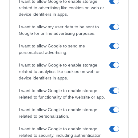
περιεχόμενο των θεμάτων.
I want to allow Google to enable storage
related to advertising like cookies on web or
Πανελλήνιες 2024: Γιατί το Υπουργείο
device identifiers in apps.
Παιδείας έκανε επίπληξη στην Κεντρική
I want to allow my user data to be sent to
Επιτροπή Εξετάσεων
Google for online advertising purposes.
Σύμφωνα με τον κ. Σιμόπουλο, τα θέματα των
I want to allow Google to send me
Μαθηματικών ήταν σαφώς διατυπωμένα, με τη δυσκολία
personalized advertising.
για τους υποψηφίους να έγκειται στους υπολογισμούς
που απαιτούσαν τα ερωτήματα. Αντίστοιχη ήταν και η
I want to allow Google to enable storage
related to analytics like cookies on web or
θέση της Ελληνικής Μαθηματικής Εταιρείας, η οποία
device identifiers in apps.
έκανε λόγο για σαφή θέματα, σημειώνοντας ότι το
ερώτημα Δ4 είναι αυτό που θα καθορίσει τους
I want to allow Google to enable storage
αριστούχους στις φετινές επιδόσεις. Υπενθυμίζεται ότι
related to functionality of the website or app.
πέρσι οι επιδόσεις των υποψηφίων του 2ου
επιστημονικού πεδίου ήταν καλές στα Μαθηματικά, ενώ
I want to allow Google to enable storage
ελαφρώς μειωμένο ήταν και το ποσοστό των
related to personalization.
υποψηφίων στο 4ο επιστημονικό πεδίο που έγραψαν
I want to allow Google to enable storage
κάτω από τη βάση.
related to security, including authentication