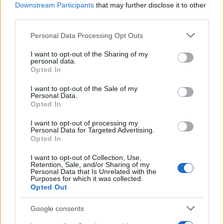
Downstream Participants
that may further disclose it to other
third parties.
Please note that this website/app uses one or more Google
Personal Data Processing Opt Outs
services and may gather and store information including but
not limited to your visit or usage behaviour. You may click to
I want to opt-out of the Sharing of my
personal data.
grant or deny consent to Google and its third-party tags to
Opted In
use your data for below specified purposes in below Google
consent section.
I want to opt-out of the Sale of my
Personal Data.
Opted In
I want to opt-out of processing my
Personal Data for Targeted Advertising.
Opted In
Υστερα από μια επεισοδιακή έναρξη, με το μάθημα της
I want to opt-out of Collection, Use,
Νεοελληνικής Γλώσσας και Λογοτεχνίας να βρίσκεται
Retention, Sale, and/or Sharing of my
Personal Data that Is Unrelated with the
στο στόχαστρο από την επιστημονική ένωση των
Purposes for which it was collected.
Opted Out
φιλολόγων, όπου σε ένα ερώτημα η χρήση ενός ρήματος
κρίθηκε γλωσσικά λανθασμένη, τα σχόλια των
Google consents
εκπαιδευτικών εστίασαν στις διατυπώσεις και το