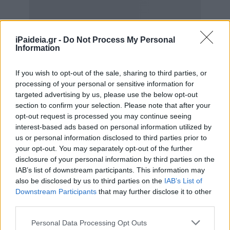
iPaideia.gr -
Do Not Process My Personal
Information
If you wish to opt-out of the sale, sharing to third parties, or
processing of your personal or sensitive information for
targeted advertising by us, please use the below opt-out
section to confirm your selection. Please note that after your
opt-out request is processed you may continue seeing
interest-based ads based on personal information utilized by
us or personal information disclosed to third parties prior to
your opt-out. You may separately opt-out of the further
disclosure of your personal information by third parties on the
IAB’s list of downstream participants. This information may
also be disclosed by us to third parties on the
IAB’s List of
– Πρότυπες Ομάδες Δράσεις για τις ανάγκες των
Downstream Participants
that may further disclose it to other
επιχειρήσεων με την υποστήριξη του Γραφείου
third parties.
Διασύνδεσης του πανεπιστημίου. Οι δράσεις αυτές θα
Please note that this website/app uses one or more Google
Personal Data Processing Opt Outs
εμπλέκουν καθηγητές, με ερευνητές, μεταπτυχιακούς