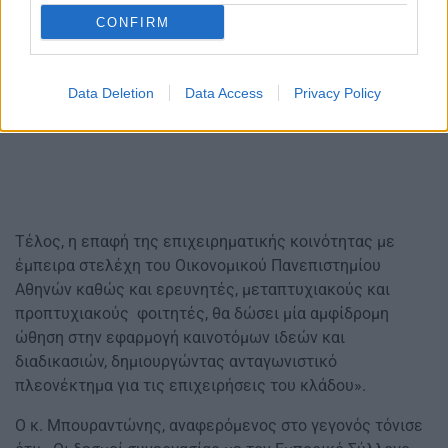
CONFIRM
Data Deletion
Data Access
Privacy Policy
Τέλος, η επαφή της επιχειρηματικής κοινότητας με
έμπειρα στελέχη του Οικονομικού Πανεπιστημίου
Αθηνών καθώς και ερευνητές, μεταπτυχιακούς και
προπτυχιακούς φοιτητές, θα δώσει μία αμφίδρομη
ώθηση στην εφαρμογή καινοτόμων ιδεών και
διαδικασιών, δημιουργώντας ανταγωνιστικό
πλεονέκτημα για τις επιχειρήσεις του κλάδου».
Ο κ. Μπουραντώνης, αναφερόμενος στο γεγονός τόνισε