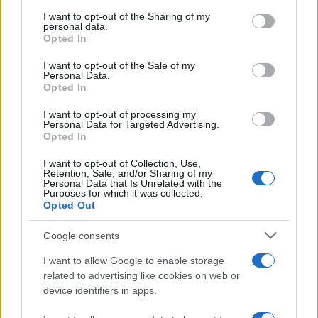
services and may gather and store information including but
και προπτυχιακούς φοιτητές, οι οποίοι θα αναλάβουν το
not limited to your visit or usage behaviour. You may click to
I want to opt-out of the Sharing of my
personal data.
ρόλο του εμπειρογνώμονα για συγκεκριμένες
grant or deny consent to Google and its third-party tags to
Opted In
επιχειρηματικές ανάγκες.
use your data for below specified purposes in below Google
consent section.
I want to opt-out of the Sale of my
– Ανταλλαγή /αμοιβαίες επισκέψεις μελών της
Personal Data.
Opted In
πανεπιστημιακής κοινότητας και στελεχών των
εμπορικών επιχειρήσεων, με στόχο την προώθηση της
I want to opt-out of processing my
Personal Data for Targeted Advertising.
επιστημονικής έρευνας, και της εκπαίδευσης σε
Opted In
σύγχρονες δεξιότητες.
I want to opt-out of Collection, Use,
Μετά από την υπογραφή του Μνημονίου Συνεργασίας, ο
Retention, Sale, and/or Sharing of my
Personal Data that Is Unrelated with the
κ. Καφούνης, δήλωσε: «Η συνεργασία μας με το
Purposes for which it was collected.
Οικονομικό Πανεπιστήμιο Αθηνών βάζει τα θεμέλια για
Opted Out
μία δημιουργική διαδρομή προς την ψηφιακή εποχή. Η
Google consents
σύνδεση της αγοράς εργασίας με την εκπαιδευτική
κοινότητα, αφενός θα εντάξει τους φοιτητές από νωρίς
I want to allow Google to enable storage
στο στίβο της πραγματικής αγοράς και αφετέρου θα
related to advertising like cookies on web or
δημιουργήσει αποτελεσματικά εργαλεία για τις
device identifiers in apps.
επιχειρήσεις, θα διερευνήσει και θα καταγράψει τα νέα