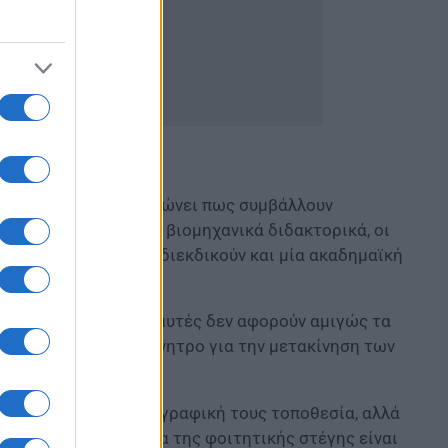
ης, ο κ. Ζώρας σημειώνει πως συμβάλλουν
ίων διασύνδεσης, τα βιομηχανικά διδακτορικά, οι
ονες παραμένουν και διεκδικούν και μία ακαδημαϊκή
ίες επεσήμανε, πως αυτές δεν αφορούν αμιγώς τα
 αποτελούν μεγάλο κίνητρο για την μετακίνηση των
ηρίζονται από τη γεωγραφική τους τοποθεσία, αλλά
τή, διότι το πρόβλημα της φοιτητικής στέγης είναι