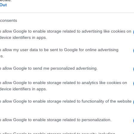
Out
consents
o allow Google to enable storage related to advertising like cookies on
evice identifiers in apps.
o allow my user data to be sent to Google for online advertising
s.
ην ανάταξη της ανισόρροπης αυτής ακαδημαϊκής ανάπτυξ
to allow Google to send me personalized advertising.
ρηματοδοτικά εργαλεία, όπως το ΕΣΠΑ, η ενίσχυση γραφε
ισκέπτες καθηγητές και μην ξεχνάμε ότι πολλοί επιστήμ
o allow Google to enable storage related to analytics like cookies on
ριέρα».
evice identifiers in apps.
όμη, αναφέρθηκε στη σημασία των υποδομών για τις οπο
o allow Google to enable storage related to functionality of the website
αδημαϊκά ιδρύματα, αλλά και τις φοιτητικές εστίες, που
ιτητών από την μόνιμη κατοικία τους.
o allow Google to enable storage related to personalization.
ιατί είναι καλό να λέμε πως τα πανεπιστήμια δεν χαρακτ
έπει να έχουν και υποδομές για να υποδεχτούν ένα φοιτη
o allow Google to enable storage related to security, including