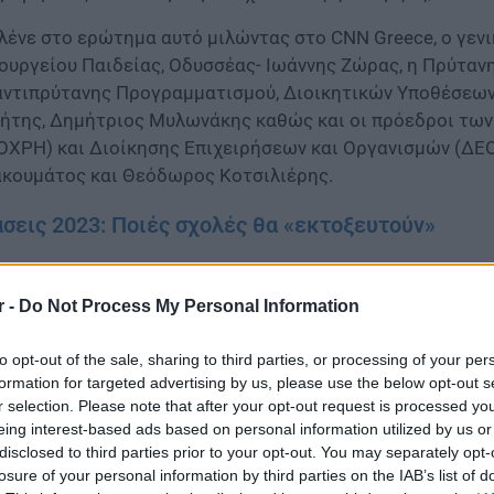
 λένε στο ερώτημα αυτό μιλώντας στο CNN Greece, ο γε
ουργείου Παιδείας, Οδυσσέας- Ιωάννης Ζώρας, η Πρύτανη
αντιπρύτανης Προγραμματισμού, Διοικητικών Υποθέσεων
ήτης, Δημήτριος Μυλωνάκης καθώς και οι πρόεδροι των
ΟΧΡΗ) και Διοίκησης Επιχειρήσεων και Οργανισμών (ΔΕ
ακουμάτος και Θεόδωρος Κοτσιλιέρης.
σεις 2023: Ποιές σχολές θα «εκτοξευτούν»
r -
Do Not Process My Personal Information
to opt-out of the sale, sharing to third parties, or processing of your per
formation for targeted advertising by us, please use the below opt-out s
r selection. Please note that after your opt-out request is processed y
eing interest-based ads based on personal information utilized by us or
disclosed to third parties prior to your opt-out. You may separately opt-
losure of your personal information by third parties on the IAB’s list of