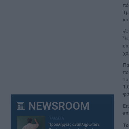
πό
Τμ
κα
«Ό
”h
επ
χα
Πα
πο
τα
1.
φο
NEWSROOM
Επ
επ
ΠΑΙΔΕΙΑ
Προσλήψεις αναπληρωτών:
Το