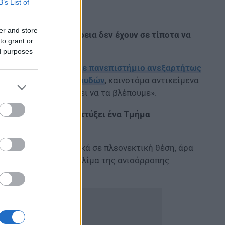
B’s List of
er and store
σκονται στην Περιφέρεια δεν έχουν σε τίποτα να
to grant or
ed purposes
σημαίνει ότι «
το κάθε πανεπιστήμιο ανεξαρτήτως
ά του προγράμματα σπουδών
, καινοτόμα αντικείμενα
ες ακαδημαϊκές πρέπει να τα βλέπουμε».
 παράδειγμα, να αναπτύξει ένα Τμήμα
ντρα είναι πληθυσμιακά σε πλεονεκτική θέση, άρα
 να αλλάξει αυτό το κλίμα της ανισόρροπης
της περιφέρειας».