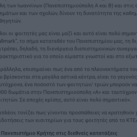
λη των Ιωαννίνων (Πανεπιστημιούπολη Α και Β) και στις
ημάτων και των σχολών, δίνουν τη δυνατότητα της καθη
θηγητών.
λοι οι φοιτητές μας είναι μαζί και αυτό είναι πολύ σημαν
allmark”, το σήμα κατατεθέν του Πανεπιστημίου μας, τη
ιτρέπει, δηλαδή, τη διενέργεια διεπιστημονικών συνεργα
ρακτηριστικό για το οποίο είμαστε γνωστοί και στο εξωτ
ράλληλα, επισημαίνει πως ένα από τα πλεονεκτήματα το
υ βρίσκονται στα μεγάλα αστικά κέντρα, είναι το γεγονό
υτόχρονα, ένα ποσοστό των φοιτητών/ τριών μπορούν να
000 δωμάτια στην Πανεπιστημιούπολη «Α» και ταυτόχρον
ιτητών. Σε εποχές κρίσης, αυτό είναι πολύ σημαντικό».
ιπλέον, τονίζει πως γίνονται προσπάθειες να κρατηθούν 
ιδοτήσεις των εισιτηρίων για τους φοιτητές από το ΚΤΕΛ
 Πανεπιστήμιο Κρήτης στις διεθνείς κατατάξεις