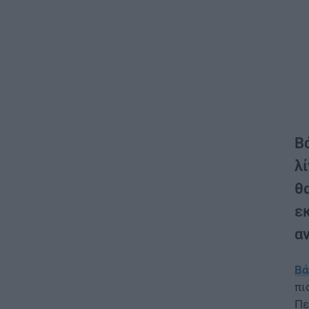
Β
λί
θα
ε
α
Βά
πι
Πε