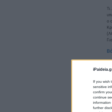
Τι
υπ
ο 
Κρ
(Λ
Γι
Βά
iPaideia.g
If you wish 
sensitive in
confirm you
continue se
information 
further disc