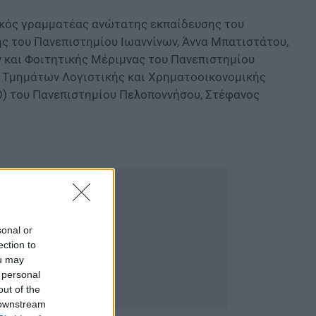
νικός γραμματέας ανώτατης εκπαίδευσης του
ς του Πανεπιστημίου Ιωαννίνων, Άννα Μπατιστάτου,
 και Φοιτητικής Μέριμνας του Πανεπιστημίου
 Τμημάτων Λογιστικής και Χρηματοοικονομικής
Ο) του Πανεπιστημίου Πελοποννήσου, Στέφανος
sonal or
ection to
ou may
 personal
out of the
 downstream