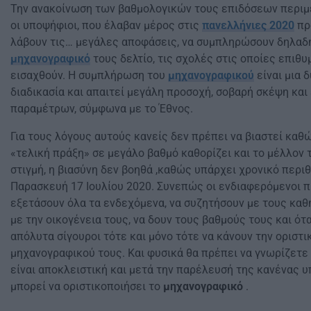
Την ανακοίνωση των βαθμολογικών τους επιδόσεων περιμ
οι υποψήφιοι, που έλαβαν μέρος στις
πανελλήνιες 2020
πρ
λάβουν τις… μεγάλες αποφάσεις, να συμπληρώσουν δηλαδ
μηχανογραφικό
τους δελτίο, τις σχολές στις οποίες επιθυ
εισαχθούν. Η συμπλήρωση του
μηχανογραφικού
είναι μια 
διαδικασία και απαιτεί μεγάλη προσοχή, σοβαρή σκέψη κα
παραμέτρων, σύμφωνα με το Έθνος.
Για τους λόγους αυτούς κανείς δεν πρέπει να βιαστεί καθ
«τελική πράξη» σε μεγάλο βαθμό καθορίζει και το μέλλον τ
στιγμή, η βιασύνη δεν βοηθά ,καθώς υπάρχει χρονικό περι
Παρασκευή 17 Ιουλίου 2020. Συνεπώς οι ενδιαφερόμενοι π
εξετάσουν όλα τα ενδεχόμενα, να συζητήσουν με τους καθ
με την οικογένεια τους, να δουν τους βαθμούς τους και ότ
απόλυτα σίγουροι τότε και μόνο τότε να κάνουν την οριστ
μηχανογραφικού τους. Και φυσικά θα πρέπει να γνωρίζετε 
είναι αποκλειστική και μετά την παρέλευσή της κανένας 
μπορεί να οριστικοποιήσει το
μηχανογραφικό
.