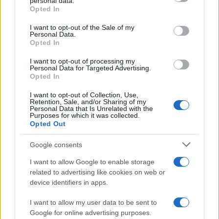
personal data.
αποκλειστούν από την εισαγωγή τους στην τριτοβάθμια εκ
grant or deny consent to Google and its third-party tags to
Opted In
φέτος.
use your data for below specified purposes in below Google
consent section.
I want to opt-out of the Sale of my
Δ. Υπενθυμίζεται ότι οι υποψήφιοι που παραπέμπονται στ
Personal Data.
Opted In
πανελλαδικές εξετάσεις του Σεπτεμβρίου, καταθέτουν μη
τις προτιμήσεις τους, μαζί με τους υποψηφίους (ΓΕΛ και 
I want to opt-out of processing my
τακτικής εξεταστικής περιόδου, δηλαδή την ίδια περίοδο, 
Personal Data for Targeted Advertising.
Opted In
Ιουλίου 2020.
I want to opt-out of Collection, Use,
Ε. Ως προθεσμία διεξαγωγής Υγειονομικής Εξέτασης και Π
Retention, Sale, and/or Sharing of my
Personal Data that Is Unrelated with the
Δοκιμασίας των υποψηφίων (αγωνίσματα) για εισαγωγή στ
Purposes for which it was collected.
Επιστήμης Φυσικής Αγωγής και Αθλητισμού (ΤΕΦΑΑ) έχει ο
Opted Out
διάστημα από τη Δευτέρα 29-6-2020 μέχρι και την Παρασκε
Google consents
I want to allow Google to enable storage
related to advertising like cookies on web or
device identifiers in apps.
I want to allow my user data to be sent to
Google for online advertising purposes.