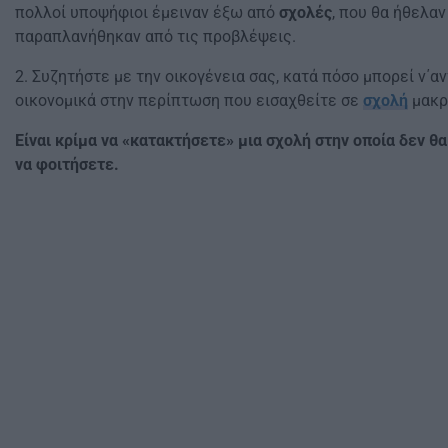
πολλοί υποψήφιοι έμειναν έξω από
σχολές
, που θα ήθελαν
παραπλανήθηκαν από τις προβλέψεις.
2. Συζητήστε με την οικογένεια σας, κατά πόσο μπορεί ν΄α
οικονομικά στην περίπτωση που εισαχθείτε σε
σχολή
μακρι
Είναι κρίμα να «κατακτήσετε» μια σχολή στην οποία δεν θ
να φοιτήσετε.