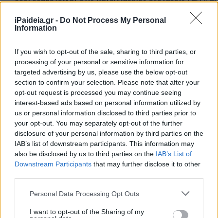
εφόσον κατέχουν ή αποκτούν απολυτήριο (οι υποψήφιοι ΓΕ
iPaideia.gr -
Do Not Process My Personal
απολυτήριο και πτυχίο (οι υποψήφιοι ΕΠΑΛ).
Information
– όσοι απόφοιτοι συμμετείχαν στις πανελλαδικές εξετάσ
If you wish to opt-out of the sale, sharing to third parties, or
ΓΕΛ και ΕΠΑΛ τα έτη 2018 ή 2019, διεκδικώντας φέτος το
processing of your personal or sensitive information for
εισακτέων, χωρίς νέα εξέταση. Όσοι απόφοιτοι είναι υποψή
targeted advertising by us, please use the below opt-out
συμμετέχουν στη διαδικασία επιλογής με τα μόρια που είχ
section to confirm your selection. Please note that after your
τελευταία τους εξέταση. Οι υποψήφιοι αυτοί δεν έχουν τη
opt-out request is processed you may continue seeing
δικαίωμα να εξεταστούν ξανά σε ειδικό μάθημα ή στα αγων
interest-based ads based on personal information utilized by
ΤΕΦΑΑ, αλλά συνυπολογίζονται τα μόρια που είχαν επιτύχε
us or personal information disclosed to third parties prior to
τους εξέταση.
your opt-out. You may separately opt-out of the further
disclosure of your personal information by third parties on the
Β. Για οποιαδήποτε πληροφορία, υποστήριξη, ακόμα και χρ
IAB’s list of downstream participants. This information may
που τυχόν δεν διαθέτουν, οι υποψήφιοι θα απευθύνονται στ
also be disclosed by us to third parties on the
IAB’s List of
Downstream Participants
that may further disclose it to other
οποία θα είναι ανοιχτά την Τρίτη 7 Ιουλίου και άλλη μία μέ
third parties.
προθεσμίας υποβολής, η οποία θα ανακοινωθεί προσεχώς.
Please note that this website/app uses one or more Google
Personal Data Processing Opt Outs
Γ. Εφιστάται προσοχή σε όλους τους υποψηφίους για την 
services and may gather and store information including but
υποβολή και οριστικοποίηση του μηχανογραφικού δελτίου, 
not limited to your visit or usage behaviour. You may click to
I want to opt-out of the Sharing of my