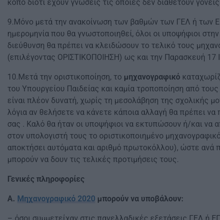
κόπο διότι έχουν γνώσεις τις οποίες δεν διαθέτουν γονείς 
9.Μόνο μετά την ανακοίνωση των βαθμών των ΓΕΛ ή των Ε
ημερομηνία που θα γνωστοποιηθεί, όλοι οι υποψήφιοι στην
διεύθυνση θα πρέπει να κλειδώσουν το τελικό τους μηχα
(επιλέγοντας ΟΡΙΣΤΙΚΟΠΟΙΗΣΗ) ως και την Παρασκευή 17 Ι
10.Μετά την οριστικοποίηση, το
μηχανογραφικό
καταχωρίζ
του Υπουργείου Παιδείας και καμία τροποποίηση από του
είναι πλέον δυνατή, χωρίς τη μεσολάβηση της σχολικής μ
λόγια αν θελήσετε να κάνετε κάποια αλλαγή θα πρέπει να 
σας . Καλό θα ήταν οι υποψήφιοι να εκτυπώσουν ή/και να
στον υπολογιστή τους το οριστικοποιημένο μηχανογραφικό
αποκτήσει αυτόματα και αριθμό πρωτοκόλλου), ώστε ανά π
μπορούν να δουν τις τελικές προτιμήσεις τους.
Γενικές πληροφορίες
Α.
Μηχανογραφικό 2020
μπορούν να υποβάλουν:
– όσοι συμμετείχαν στις πανελλαδικές εξετάσεις ΓΕΛ ή ΕΠ