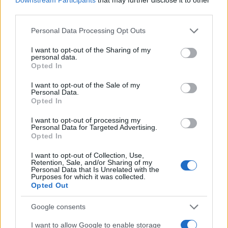
third parties.
Please note that this website/app uses one or more Google
Personal Data Processing Opt Outs
services and may gather and store information including but
not limited to your visit or usage behaviour. You may click to
I want to opt-out of the Sharing of my
personal data.
grant or deny consent to Google and its third-party tags to
Opted In
use your data for below specified purposes in below Google
consent section.
I want to opt-out of the Sale of my
Personal Data.
Opted In
I want to opt-out of processing my
Personal Data for Targeted Advertising.
Opted In
I want to opt-out of Collection, Use,
Retention, Sale, and/or Sharing of my
Personal Data that Is Unrelated with the
Purposes for which it was collected.
Opted Out
Google consents
I want to allow Google to enable storage