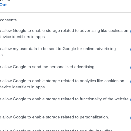
Out
ράλληλα, διαμηνύει ότι το περιστατικό αφορά αποκλεισ
consents
 τη δέουσα σοβαρότητα, δίνοντας έμφαση στην προστασί
o allow Google to enable storage related to advertising like cookies on
evice identifiers in apps.
σμευση για ίση μεταχείριση των υποψηφίων
o allow my user data to be sent to Google for online advertising
 Υπουργείο Παιδείας υπογραμμίζει ότι η διασφάλιση τη
s.
σική προτεραιότητα και ότι οι προβλεπόμενες διαδικασ
υ απαιτείται διερεύνηση.
to allow Google to send me personalized advertising.
 ίδιες πληροφορίες αναφέρουν στο iPaidia.gr ότι μετά 
o allow Google to enable storage related to analytics like cookies on
οβλεπόμενες από τον νόμο διαδικασίες, ενώ θα αποδοθού
evice identifiers in apps.
αφύλαξη του κύρους και της αξιοπιστίας των Πανελλαδι
o allow Google to enable storage related to functionality of the website
 χρονικό
o allow Google to enable storage related to personalization.
o allow Google to enable storage related to security, including