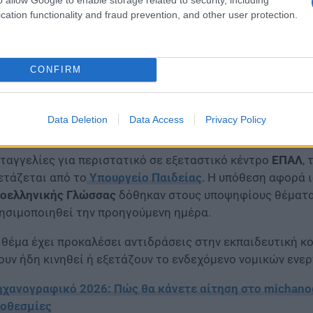
cation functionality and fraud prevention, and other user protection.
CONFIRM
Data Deletion
Data Access
Privacy Policy
ταγγελίες για περιστατικό σε εξεταστικό κέντρο
ΕΠΑΛ
,
ετάζεται από το
Υπουργείο Παιδείας
. Η υπόθεση αφορά 
οελληνικής Γλώσσας
δόθηκαν στους υποψηφίους θέματα 
ησιμοποιηθεί την προηγούμενη ημέρα.
 θέμα έχει προκαλέσει αντιδράσεις στην εκπαιδευτική κ
ουν ήδη κινηθεί ή εξετάζουν το ενδεχόμενο νομικών ενερ
χανογραφικό 2026: Πώς θα κάνετε αίτηση στο michanogra
οθεσμίες