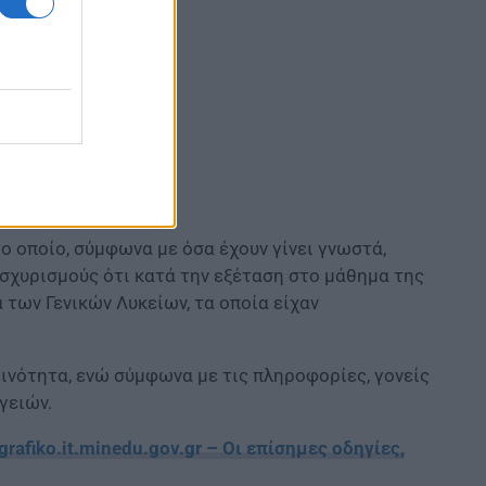
 το οποίο, σύμφωνα με όσα έχουν γίνει γνωστά,
ισχυρισμούς ότι κατά την εξέταση στο μάθημα της
των Γενικών Λυκείων, τα οποία είχαν
οινότητα, ενώ σύμφωνα με τις πληροφορίες, γονείς
γειών.
fiko.it.minedu.gov.gr – Οι επίσημες οδηγίες,