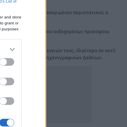
B’s List of
η διερεύνηση του συγκεκριμένου περιστατικού, η
er and store
to grant or
ed purposes
οδοθούν οι ευθύνες που ενδεχομένως προκύψουν,
ηφίων και των οικογενειών τους, ιδιαίτερα σε αυτή
έλιξη η υποβολή των Μηχανογραφικών Δελτίων.