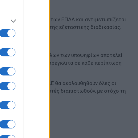
τικά δύο υποψηφίους των ΕΠΑΛ και αντιμετωπίζεται
α της ακεραιότητας της εξεταστικής διαδικασίας.
ς ίσης μεταχείρισης όλων των υποψηφίων αποτελεί
ίες εφαρμόζονται απαρέγκλιτα σε κάθε περίπτωση
την ολοκλήρωση της ΕΔΕ θα ακολουθηθούν όλες οι
ν οι ευθύνες όπου αυτές διαπιστωθούν, με στόχο τη
κών Εξετάσεων.