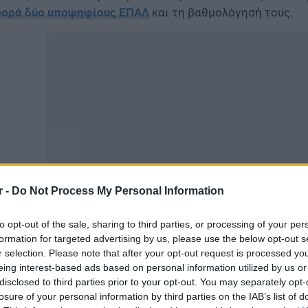
ορά δύο υποψηφίους ΕΠΑΛ
και τη βαθμολόγησή τους.
r -
Do Not Process My Personal Information
μφωνα με πληροφορίες του iPaidia.gr
, η πολιτική ηγεσί
to opt-out of the sale, sharing to third parties, or processing of your per
formation for targeted advertising by us, please use the below opt-out s
βαρότητα, καθώς βασική προτεραιότητα αποτελεί η δια
r selection. Please note that after your opt-out request is processed y
ετάσεων και η ολοκλήρωση της διαδικασίας χωρίς να δημ
eing interest-based ads based on personal information utilized by us or
ν υποψηφίων.
disclosed to third parties prior to your opt-out. You may separately opt-
losure of your personal information by third parties on the IAB’s list of
 πλήρη εξέλιξη η διοικητική διερεύνηση