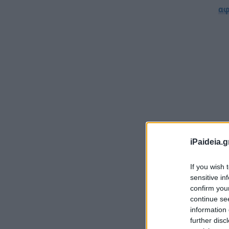
αφ
iPaideia.g
Σύ
If you wish 
sensitive in
σο
confirm you
Εξ
continue se
τω
information 
further disc
Σε