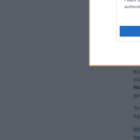
authenti
07.08.2026 - 17:08
ΕΙΔΗΣΕΙΣ
Γονικές παροχές και δωρεές:
Οι «παγίδες» και τα λάθη
07.08.2026 - 16:19
ΠΑΙΔΕΙΑ
ΝΕΟ φοιτητικό επίδομα: Για
Kα
ποιούς φοιτητές
εξ
07.08.2026 - 15:54
Νε
χρ
ΠΑΙΔΕΙΑ
Τεχνητή Νοημοσύνη στα
Το
σχολεία: Οι νέοι κανόνες για
έχ
μαθητές και εκπαιδευτικούς –
Τι απαγορεύεται
Μη
07.08.2026 - 15:45
πρ