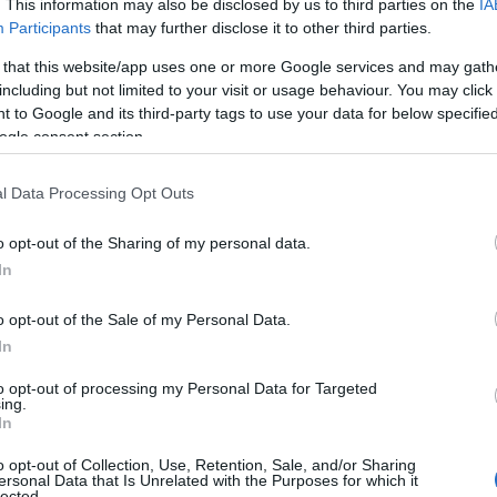
. This information may also be disclosed by us to third parties on the
IA
Participants
that may further disclose it to other third parties.
ει ήδη διαταχθεί Ένορκη Διοικητική Εξέταση (ΕΔΕ) για τ
 that this website/app uses one or more Google services and may gath
οία βρίσκεται σε εξέλιξη.
including but not limited to your visit or usage behaviour. You may click 
 to Google and its third-party tags to use your data for below specifi
ΕΔΕ προχωρά κανονικά και με την ολοκλήρωσή της θα απ
ogle consent section.
ως προβλέπει η ισχύουσα νομοθεσία.
l Data Processing Opt Outs
 Υπουργείο επισημαίνει ότι σέβεται την αγωνία των υποψ
 φάση της διαδικασίας, κατά την οποία βρίσκεται σε εξ
o opt-out of the Sharing of my personal data.
In
o opt-out of the Sale of my Personal Data.
In
to opt-out of processing my Personal Data for Targeted
ing.
In
o opt-out of Collection, Use, Retention, Sale, and/or Sharing
ersonal Data that Is Unrelated with the Purposes for which it
lected.