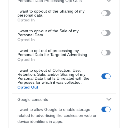
Ποια είναι η προθεσμία για την αίτηση
Personal Data Processing Opt Outs
services and may gather and store information including but
not limited to your visit or usage behaviour. You may click to
I want to opt-out of the Sharing of my
Για τη συμμετοχή στις επαναληπτικές εξετάσεις, οι
personal data.
grant or deny consent to Google and its third-party tags to
υποψήφιοι πρέπει να καταθέσουν αίτηση το αργότερο
Opted In
use your data for below specified purposes in below Google
εντός δύο ημερών από τη λήξη του προγράμματος των
consent section.
I want to opt-out of the Sale of my
Πανελλαδικών Εξετάσεων της κατηγορίας τους.
Personal Data.
Opted In
Από τις δύο ημέρες, τουλάχιστον η τελευταία πρέπει να
I want to opt-out of processing my
είναι εργάσιμη. Η αίτηση κατατίθεται στην Επιτροπή
Personal Data for Targeted Advertising.
Εξετάσεων της Διεύθυνσης Δευτεροβάθμιας
Opted In
Εκπαίδευσης, στην οποία ανήκει το σχολείο όπου είχε
I want to opt-out of Collection, Use,
υποβληθεί η αρχική αίτηση – δήλωση.
Retention, Sale, and/or Sharing of my
Personal Data that Is Unrelated with the
Purposes for which it was collected.
Τα απαραίτητα δικαιολογητικά
Opted Out
Η αίτηση πρέπει να συνοδεύεται από δικαιολογητικό που
Google consents
αποδεικνύει την αδυναμία συμμετοχής του υποψηφίου
I want to allow Google to enable storage
την ημέρα της εξέτασης.
related to advertising like cookies on web or
device identifiers in apps.
Για λόγους ασθενείας απαιτούνται δικαιολογητικά ή