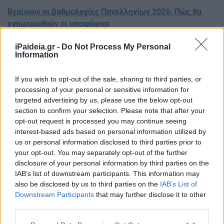
Βγαίνουν οι βαθμολογίες Πανελληνίων 2026: Πώς θα
ενημερωθούν οι υποψήφιοι
Ακυρώνεται επίσης η βαθμολογία και η επίδοσή του στα
iPaideia.gr -
Do Not Process My Personal
Information
μαθήματα και στις πρακτικές δοκιμασίες στις οποίες
είχε ήδη εξεταστεί, και ο υποψήφιος θεωρείται μη
εξετασθείς.
If you wish to opt-out of the sale, sharing to third parties, or
processing of your personal or sensitive information for
Πού θα διεξαχθούν οι εξετάσεις
targeted advertising by us, please use the below opt-out
section to confirm your selection. Please note that after your
opt-out request is processed you may continue seeing
Για τη διεξαγωγή των επαναληπτικών εξετάσεων
interest-based ads based on personal information utilized by
ορίζονται ως εξεταστικά κέντρα λύκεια της Αθήνας και
us or personal information disclosed to third parties prior to
της Θεσσαλονίκης.
your opt-out. You may separately opt-out of the further
disclosure of your personal information by third parties on the
Ανάλογα με τον αριθμό των υποψηφίων, μπορούν να
IAB’s list of downstream participants. This information may
οριστούν εξεταστικά κέντρα και σε άλλες πόλεις της
also be disclosed by us to third parties on the
IAB’s List of
χώρας, με την κατανομή των υποψηφίων να γίνεται με
Downstream Participants
that may further disclose it to other
απόφαση του υπουργού Παιδείας.
third parties.
Please note that this website/app uses one or more Google