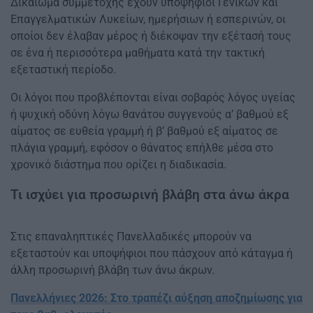
Δικαίωμα συμμετοχής έχουν υποψήφιοι Γενικών και
Επαγγελματικών Λυκείων, ημερήσιων ή εσπερινών, οι
οποίοι δεν έλαβαν μέρος ή διέκοψαν την εξέτασή τους
σε ένα ή περισσότερα μαθήματα κατά την τακτική
εξεταστική περίοδο.
Οι λόγοι που προβλέπονται είναι σοβαρός λόγος υγείας
ή ψυχική οδύνη λόγω θανάτου συγγενούς α’ βαθμού εξ
αίματος σε ευθεία γραμμή ή β’ βαθμού εξ αίματος σε
πλάγια γραμμή, εφόσον ο θάνατος επήλθε μέσα στο
χρονικό διάστημα που ορίζει η διαδικασία.
Τι ισχύει για προσωρινή βλάβη στα άνω άκρα
Στις επαναληπτικές Πανελλαδικές μπορούν να
εξεταστούν και υποψήφιοι που πάσχουν από κάταγμα ή
άλλη προσωρινή βλάβη των άνω άκρων.
Πανελλήνιες 2026: Στο τραπέζι αύξηση αποζημίωσης για