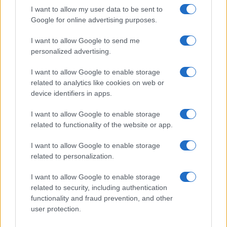
ιατρική γνωμάτευση από Δημόσιο Νοσοκομείο ή Δημόσιο
I want to allow my user data to be sent to
Κέντρο Υγείας με τις προβλεπόμενες σφραγίδες, ή από
Google for online advertising purposes.
Ιδιωτικό Νοσοκομείο με υπογραφή και σφραγίδα του
θεράποντος ιατρού και του διοικητικού διευθυντή της
I want to allow Google to send me
ιδιωτικής κλινικής.
personalized advertising.
Τι δεν θεωρείται επαρκές
I want to allow Google to enable storage
related to analytics like cookies on web or
Στην περίπτωση προσωρινής βλάβης των άνω άκρων,
device identifiers in apps.
πρέπει να πιστοποιείται ρητά η αδυναμία χρήσης του
I want to allow Google to enable storage
άνω άκρου για γραφή και να αναγράφεται το χρονικό
related to functionality of the website or app.
διάστημα ισχύος της γνωμάτευσης.
I want to allow Google to enable storage
Δεν θεωρούνται επαρκείς απλές ιατρικές βεβαιώσεις
related to personalization.
από ιδιώτες ούτε υπεύθυνες δηλώσεις των μαθητών ή
των γονέων και κηδεμόνων τους.
I want to allow Google to enable storage
related to security, including authentication
Ειδικά μαθήματα και πρακτικές δοκιμασίες
functionality and fraud prevention, and other
user protection.
Για απουσία σε Ειδικά ή Μουσικά Μαθήματα, η αίτηση και