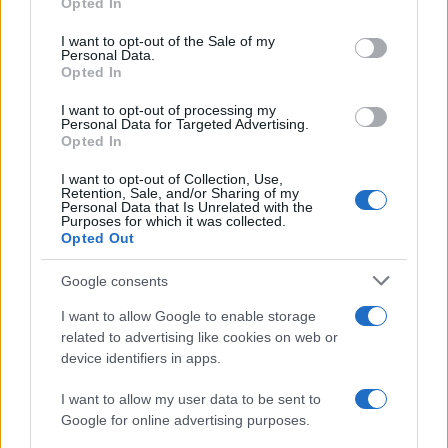
Opted In
use your data for below specified purposes in below Google
consent section.
I want to opt-out of the Sale of my
Personal Data.
Opted In
I want to opt-out of processing my
Personal Data for Targeted Advertising.
Στην ίδια συνάντηση, σύμφωνα με την ΟΙΕΛΕ, έγινε λόγος
Opted In
και για την αυξανόμενη γονεϊκή παρεμβατικότητα,
I want to opt-out of Collection, Use,
καθώς και για περιστατικά εκφοβισμού μεταξύ μαθητών
Retention, Sale, and/or Sharing of my
αλλά και σε βάρος εκπαιδευτικών.
Personal Data that Is Unrelated with the
Purposes for which it was collected.
Opted Out
Οι εκπρόσωποι του ΣΚΦΕ υποστήριξαν ότι οι εξελίξεις
αυτές δημιουργούν αίσθημα έλλειψης προστασίας στους
Google consents
εκπαιδευτικούς και επηρεάζουν το εργασιακό
I want to allow Google to enable storage
περιβάλλον στα σχολεία.
related to advertising like cookies on web or
Σχολεία: Τελευταία ευκαιρία για τις εγγραφές μαθητών
device identifiers in apps.
– Προθεσμίες, οδηγίες
I want to allow my user data to be sent to
Google for online advertising purposes.