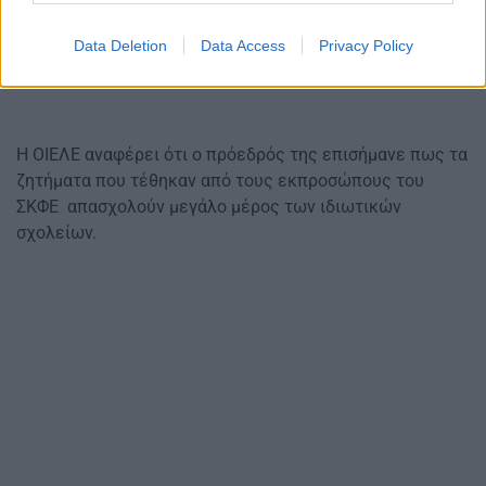
Data Deletion
Data Access
Privacy Policy
Η ΟΙΕΛΕ αναφέρει ότι ο πρόεδρός της επισήμανε πως τα
ζητήματα που τέθηκαν από τους εκπροσώπους του
ΣΚΦΕ απασχολούν μεγάλο μέρος των ιδιωτικών
σχολείων.