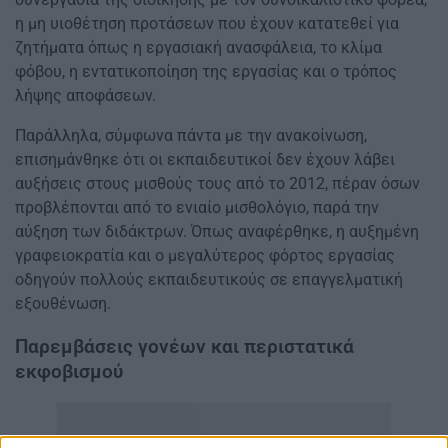
η μη υιοθέτηση προτάσεων που έχουν κατατεθεί για
ζητήματα όπως η εργασιακή ανασφάλεια, το κλίμα
φόβου, η εντατικοποίηση της εργασίας και ο τρόπος
λήψης αποφάσεων.
Παράλληλα, σύμφωνα πάντα με την ανακοίνωση,
επισημάνθηκε ότι οι εκπαιδευτικοί δεν έχουν λάβει
αυξήσεις στους μισθούς τους από το 2012, πέραν όσων
προβλέπονται από το ενιαίο μισθολόγιο, παρά την
αύξηση των διδάκτρων. Όπως αναφέρθηκε, η αυξημένη
γραφειοκρατία και ο μεγαλύτερος φόρτος εργασίας
οδηγούν πολλούς εκπαιδευτικούς σε επαγγελματική
εξουθένωση.
Παρεμβάσεις γονέων και περιστατικά
εκφοβισμού