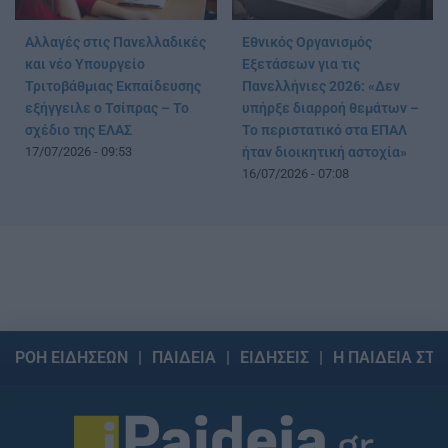
Αλλαγές στις Πανελλαδικές
Εθνικός Οργανισμός
και νέο Υπουργείο
Εξετάσεων για τις
Τριτοβάθμιας Εκπαίδευσης
Πανελλήνιες 2026: «Δεν
εξήγγειλε ο Τσίπρας – Το
υπήρξε διαρροή θεμάτων –
σχέδιο της ΕΛΑΣ
Το περιστατικό στα ΕΠΑΛ
17/07/2026 - 09:53
ήταν διοικητική αστοχία»
16/07/2026 - 07:08
ΡΟΗ ΕΙΔΗΣΕΩΝ
ΠΑΙΔΕΙΑ
ΕΙΔΗΣΕΙΣ
Η ΠΑΙΔΕΙΑ ΣΤΗ