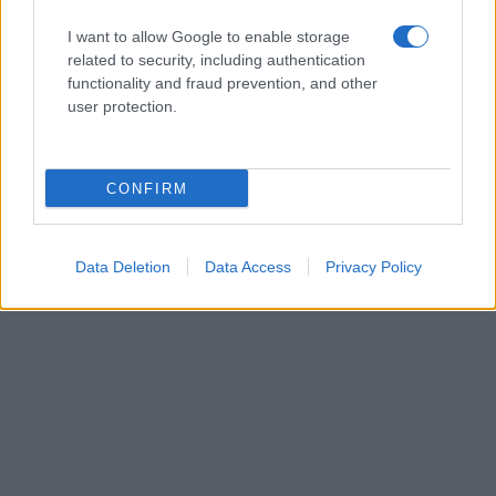
τις 12 στις 5 μονάδες για όσο διάστημα διατηρηθεί το
σύστημα των Πανελλαδικών Εξετάσεων.
I want to allow Google to enable storage
related to security, including authentication
Παράλληλα, ζητά να πληροφορηθεί αν υπάρχει πρόθεση
functionality and fraud prevention, and other
εκσυγχρονισμού του συστήματος εισαγωγής στα δημόσια
user protection.
πανεπιστήμια με αλλαγές στη μορφή των εξεταζόμενων
θεμάτων, όπως περιγράφεται στην πρότασή της.
CONFIRM
Data Deletion
Data Access
Privacy Policy