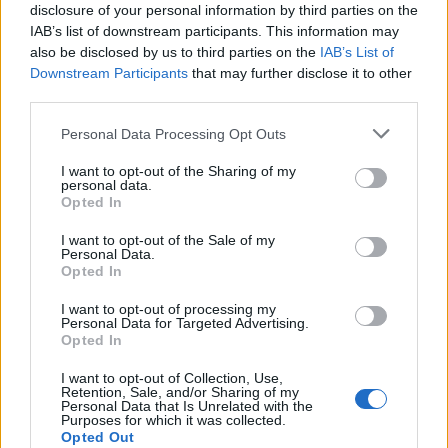
disclosure of your personal information by third parties on the
IAB’s list of downstream participants. This information may
also be disclosed by us to third parties on the
IAB’s List of
Downstream Participants
that may further disclose it to other
third parties.
Please note that this website/app uses one or more Google
Personal Data Processing Opt Outs
services and may gather and store information including but
not limited to your visit or usage behaviour. You may click to
I want to opt-out of the Sharing of my
personal data.
grant or deny consent to Google and its third-party tags to
Opted In
use your data for below specified purposes in below Google
consent section.
I want to opt-out of the Sale of my
Personal Data.
Opted In
I want to opt-out of processing my
Personal Data for Targeted Advertising.
Opted In
I want to opt-out of Collection, Use,
Retention, Sale, and/or Sharing of my
Personal Data that Is Unrelated with the
Purposes for which it was collected.
Opted Out