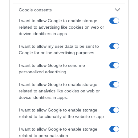
Google consents
I want to allow Google to enable storage
related to advertising like cookies on web or
device identifiers in apps.
Συγκεκριμένα, ζητά να εξεταστεί η εφαρμογή ενός
I want to allow my user data to be sent to
Google for online advertising purposes.
μοντέλου στο οποίο το 70% των θεμάτων θα είναι
πολλαπλής επιλογής (κλειστού τύπου) και το 30%
I want to allow Google to send me
ψηφιακά αναδιαμορφωμένα θέματα ανάπτυξης (ανοικτού
personalized advertising.
τύπου), επισημαίνοντας ότι αντίστοιχα συστήματα
εφαρμόζονται σε άλλες χώρες.
I want to allow Google to enable storage
related to analytics like cookies on web or
Τα ερωτήματα προς την υπουργό Παιδείας
device identifiers in apps.
Με την επίκαιρη ερώτησή της, η βουλευτής καλεί την
I want to allow Google to enable storage
related to functionality of the website or app.
υπουργό Παιδείας να διευκρινίσει εάν προτίθεται να
μειώσει το ισχύον ανώτερο επιτρεπτό όριο διαφοράς
I want to allow Google to enable storage
μεταξύ του πρώτου και του δεύτερου βαθμολογητή από
related to personalization.