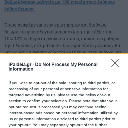
Βαθμολόγησαν μαθητές με 100 επειδή τους δόθηκαν
λάθος θέματα;
Όπως αναφέρεται στην ερώτηση, αν και διεθνώς
θεωρείται φυσιολογική μια απόκλιση της τάξης του
10%-12% σε θέματα ανοικτού τύπου, ειδικά στο μάθημα
της Γλώσσας, εκτιμάται ότι διαφορά πέντε μονάδων θα
μπορούσε να ανταποκρίνεται καλύτερα στην ανάγκη για
αντικειμενική βαθμολόγηση.
iPaideia.gr -
Do Not Process My Personal
Information
Πρόταση και για εκσυγχρονισμό των
Πανελλαδικών
If you wish to opt-out of the sale, sharing to third parties, or
processing of your personal or sensitive information for
Πέρα από την αλλαγή στον τρόπο ενεργοποίησης του
targeted advertising by us, please use the below opt-out
τρίτου βαθμολογητή, η Ελληνική Λύση θέτει και ζήτημα
section to confirm your selection. Please note that after your
συνολικότερου εκσυγχρονισμού του συστήματος των
opt-out request is processed you may continue seeing
Πανελλαδικών Εξετάσεων.
interest-based ads based on personal information utilized by
us or personal information disclosed to third parties prior to
your opt-out. You may separately opt-out of the further