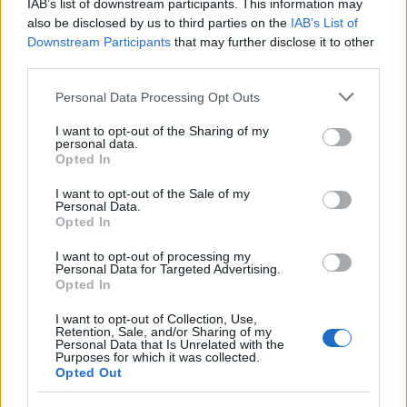
Η κριτική στην κυβερνητική πολιτική
IAB’s list of downstream participants. This information may
also be disclosed by us to third parties on the
IAB’s List of
Downstream Participants
that may further disclose it to other
third parties.
Please note that this website/app uses one or more Google
Personal Data Processing Opt Outs
services and may gather and store information including but
not limited to your visit or usage behaviour. You may click to
I want to opt-out of the Sharing of my
personal data.
grant or deny consent to Google and its third-party tags to
Opted In
use your data for below specified purposes in below Google
consent section.
I want to opt-out of the Sale of my
Personal Data.
Opted In
I want to opt-out of processing my
Personal Data for Targeted Advertising.
Opted In
I want to opt-out of Collection, Use,
Retention, Sale, and/or Sharing of my
Personal Data that Is Unrelated with the
Purposes for which it was collected.
Opted Out