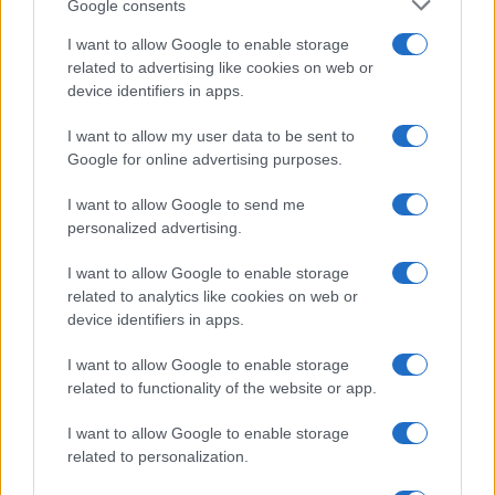
Google consents
I want to allow Google to enable storage
related to advertising like cookies on web or
device identifiers in apps.
I want to allow my user data to be sent to
Google for online advertising purposes.
I want to allow Google to send me
personalized advertising.
Ο Αλέξης Τσίπρας αναφέρθηκε επίσης στην απόφαση
του 2019 για τη Νομική Σχολή της Πάτρας,
I want to allow Google to enable storage
υποστηρίζοντας ότι τότε είχε προβληθεί το επιχείρημα
related to analytics like cookies on web or
πως δεν υπήρχε χώρος για τέταρτη δημόσια Νομική
device identifiers in apps.
Σχολή, ενώ σήμερα, όπως είπε, ιδρύονται τρεις
I want to allow Google to enable storage
ιδιωτικές.
related to functionality of the website or app.
Βάσεις 2026: Πόσες θέσεις θα μείνουν κενές στα ΑΕΙ
I want to allow Google to enable storage
λόγω ΕΒΕ
related to personalization.
Παράλληλα, έκανε λόγο για «μισθούς αναξιοπρέπειας