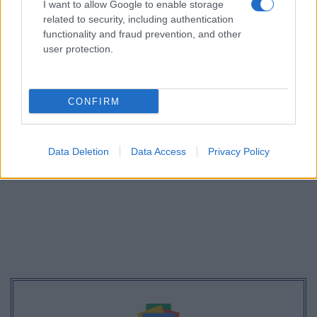
I want to allow Google to enable storage
και ντροπής» για τους εκπαιδευτικούς, υποστηρίζοντας
related to security, including authentication
ότι η ενίσχυση της δημόσιας εκπαίδευσης αποτελεί
functionality and fraud prevention, and other
βασική προτεραιότητα της Ελληνικής Αριστερής
user protection.
Συμπαράταξης.
CONFIRM
Data Deletion
Data Access
Privacy Policy