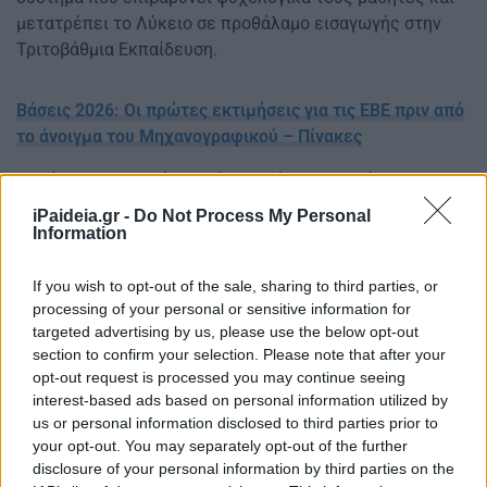
μετατρέπει το Λύκειο σε προθάλαμο εισαγωγής στην
Τριτοβάθμια Εκπαίδευση.
Βάσεις 2026: Οι πρώτες εκτιμήσεις για τις ΕΒΕ πριν από
το άνοιγμα του Μηχανογραφικού – Πίνακες
Παράλληλα, ανακοίνωσε ότι το κόμμα προτείνει
αυξήσεις στους μισθούς των εκπαιδευτικών της
iPaideia.gr -
Do Not Process My Personal
Πρωτοβάθμιας και Δευτεροβάθμιας Εκπαίδευσης,
Information
οικονομικά κίνητρα για όσους υπηρετούν σε
παραμεθόριες ή περιοχές με αυξημένο στεγαστικό
If you wish to opt-out of the sale, sharing to third parties, or
processing of your personal or sensitive information for
κόστος, θεσμοθέτηση διετών μεταλυκειακών
targeted advertising by us, please use the below opt-out
προγραμμάτων τεχνικής κατάρτισης, αναβάθμιση της
section to confirm your selection. Please note that after your
τεχνικής εκπαίδευσης σε συνεργασία με τους
opt-out request is processed you may continue seeing
παραγωγικούς φορείς και δημιουργία ξεχωριστού
interest-based ads based on personal information utilized by
Υπουργείου Έρευνας, Καινοτομίας και Τριτοβάθμιας
us or personal information disclosed to third parties prior to
Εκπαίδευσης.
your opt-out. You may separately opt-out of the further
disclosure of your personal information by third parties on the