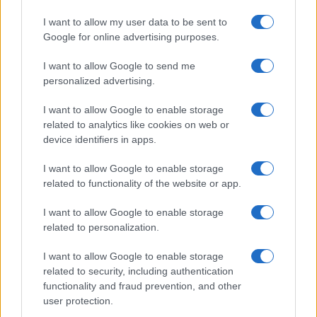
(ΠΕ06 Αγγλικών, ΠΕ11 Φυσικής Αγωγής και ΠΕ16
I want to allow my user data to be sent to
Μουσικής), να γίνει ενιαία μοριοδότηση (ανά
Google for online advertising purposes.
ειδικότητα και μεταθετική περιοχή) για τους
μεταταγμένους και όσους αμετάθετους υπέβαλλαν
I want to allow Google to send me
αίτηση μετάθεσης το σχολικό έτος 2012-2013 και
personalized advertising.
το 2013-2014. Να συμπεριληφθούν και όσοι έκαναν
I want to allow Google to enable storage
αίτηση μετάταξης το 2013, αλλά αυτή
related to analytics like cookies on web or
απορρίφθηκε. Να συνταχθούν οι πίνακες (ανά
device identifiers in apps.
μεταθετική περιοχή) με βάση τα μόριά τους.
Να πάρουν
μετάθεση αναδρομικά, κατά
I want to allow Google to enable storage
προτεραιότητα
και με βάση την τότε υπηρεσιακή
related to functionality of the website or app.
τους κατάσταση αλλά και τις τότε προτιμήσεις
I want to allow Google to enable storage
τους όσοι εκπαιδευτικοί των κοινών ειδικοτήτων
related to personalization.
(Αγγλικών, Φυσικής Αγωγής και Μουσικής)
δούλευαν στην Πρωτοβάθμια Εκπαίδευση και είχαν
I want to allow Google to enable storage
κάνει αίτηση το σχολικό έτος 2012-2013 και το
related to security, including authentication
2013-2014 και είχαν περισσότερα ή ίσα μόρια με
functionality and fraud prevention, and other
τον τελευταίο μεταταγμένο της ίδιας ειδικότητας
user protection.
(πάντα για την ίδια μεταθετική περιοχή).