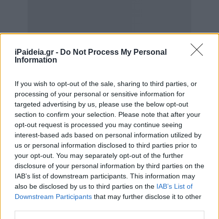
iPaideia.gr -
Do Not Process My Personal
Information
If you wish to opt-out of the sale, sharing to third parties, or
processing of your personal or sensitive information for
targeted advertising by us, please use the below opt-out
section to confirm your selection. Please note that after your
opt-out request is processed you may continue seeing
interest-based ads based on personal information utilized by
us or personal information disclosed to third parties prior to
your opt-out. You may separately opt-out of the further
disclosure of your personal information by third parties on the
IAB’s list of downstream participants. This information may
also be disclosed by us to third parties on the
IAB’s List of
Downstream Participants
that may further disclose it to other
Η πρόταση που καταθέσαμε ως ΠΑΜΕ το 2015 είναι η
third parties.
μόνη που δίνει λύση. Το γεγονός ότι το κρίσιμο σημείο,