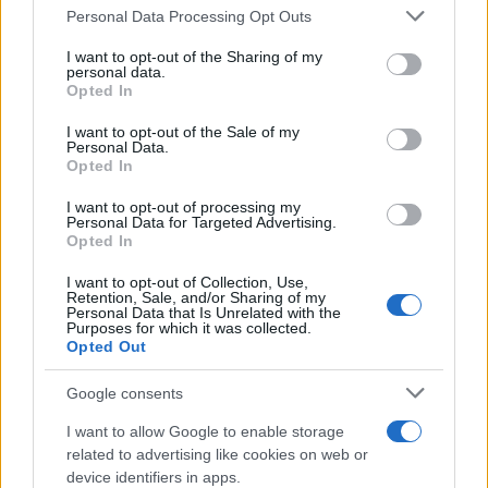
Please note that this website/app uses one or more Google
Personal Data Processing Opt Outs
που αφορά τις κοινές ειδικότητες, έχει υιοθετηθεί και
services and may gather and store information including but
από τις δύο πλευρές, μεταταγμένους και αμετάθετους,
not limited to your visit or usage behaviour. You may click to
I want to opt-out of the Sharing of my
personal data.
αποδεικνύει την ορθότητα της θέσης. Καλούμε
grant or deny consent to Google and its third-party tags to
Opted In
ΣΥΛΛΟΓΟΥΣ και ΕΛΜΕ να τη στηρίξουν, ώστε να
use your data for below specified purposes in below Google
consent section.
αναγκάσουμε την κυβέρνηση να δώσει λύση στο ζήτημα.
I want to opt-out of the Sale of my
Personal Data.
Opted In
Απαιτούμε να δοθεί λύση άμεσα πριν τις νέες
μεταθέσεις:
I want to opt-out of processing my
Personal Data for Targeted Advertising.
Να δοθεί η δυνατότητα να γυρίσουν στη
Opted In
Δευτεροβάθμια σε όσους μεταταγμένους το
I want to opt-out of Collection, Use,
επιθυμούν.
Retention, Sale, and/or Sharing of my
Personal Data that Is Unrelated with the
Να αποδοθούν αμέσως οργανικές σε όλους τους
Purposes for which it was collected.
μεταταγμένους εκπαιδευτικούς για τις μη
Opted Out
προϋπάρχουσες στην Πρωτοβάθμια Εκπαίδευση
Google consents
ειδικότητες (ΠΕ05 Γαλλικών, ΠΕ07 Γερμανικών,
ΠΕ08 Καλλιτεχνικών, ΠΕ19-20 Πληροφορικής και
I want to allow Google to enable storage
ΠΕ32 Θεατρικών Σπουδών).
related to advertising like cookies on web or
Για τους εκπαιδευτικούς των κοινών ειδικοτήτων
device identifiers in apps.