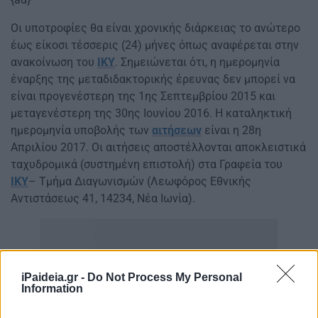
Οι υποτροφίες θα είναι χρονικής διάρκειας το ανώτερο
έως είκοσι τέσσερις (24) μήνες όπως αναφέρεται στην
ανακοίνωση του
ΙΚΥ
. Σημειώνεται ότι, η ημερομηνία
έναρξης της μεταδιδακτορικής έρευνας δεν μπορεί να
είναι προγενέστερη της 1ης Σεπτεμβρίου 2015 και
μεταγενέστερη της 30ης Ιουνίου 2016. Η καταληκτική
ημερομηνία υποβολής των
αιτήσεων
είναι η 28η
Απριλίου 2017. Οι αιτήσεις αποστέλλονται αποκλειστικά
ταχυδρομικά (συστημένη επιστολή) στα Γραφεία του
ΙΚΥ
– Τμήμα Διαγωνισμών (Λεωφόρος Εθνικής
Αντιστάσεως 41, 14234, Νέα Ιωνία).
iPaideia.gr -
Do Not Process My Personal
Information