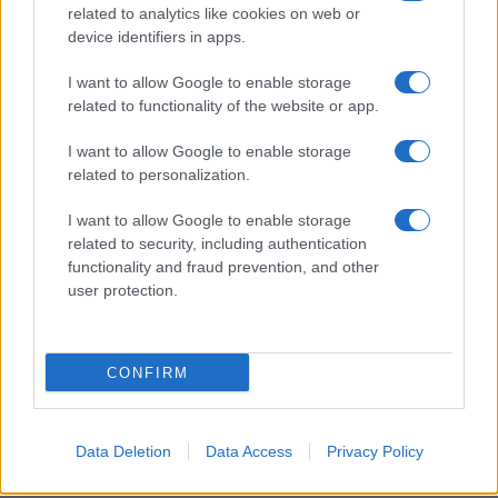
related to analytics like cookies on web or
device identifiers in apps.
I want to allow Google to enable storage
Ακολουθείστε το iPaideia.gr στο Google News
related to functionality of the website or app.
Ειδήσεις
Tελευταίες
για την Παιδεία και την εργασία
I want to allow Google to enable storage
iPaideia.gr
στο
related to personalization.
I want to allow Google to enable storage
related to security, including authentication
functionality and fraud prevention, and other
user protection.
CONFIRM
Στην Κατηγορία:
ΠΑΙΔΕΙΑ
Data Deletion
Data Access
Privacy Policy
TAGS: