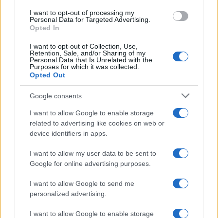
I want to opt-out of processing my
iky-ypotrofies.it.minedu.gov.gr : Αιτήσεις για το
Personal Data for Targeted Advertising.
Opted In
φοιτητικό επίδομα
I want to opt-out of Collection, Use,
IKY – Υποτροφίες για Διδακτορικό και Μεταδιδακτορική
Retention, Sale, and/or Sharing of my
Personal Data that Is Unrelated with the
έρευνα μέσω του προγράμματος ΙΚΥ-ΕΟΧ
Purposes for which it was collected.
Opted Out
Google consents
I want to allow Google to enable storage
related to advertising like cookies on web or
device identifiers in apps.
I want to allow my user data to be sent to
Google for online advertising purposes.
I want to allow Google to send me
personalized advertising.
I want to allow Google to enable storage