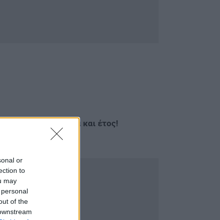
λογο, σε κάθε Τμήμα και έτος!
sonal or
ection to
ou may
 personal
out of the
 downstream