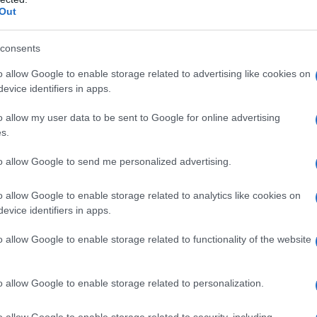
Out
λωστε, δείχνει το φόβο της ΕΕ και όλων των κυβερνήσεω
 δυσαρέσκεια που φουντώνει.
consents
ρα είναι κρίσιμο να μην περάσει το κυβερνητικό σχέδι
o allow Google to enable storage related to advertising like cookies on
ς αστυνόμευσης μέσα στους πανεπιστημιακούς χώρους,
evice identifiers in apps.
ταχτεί στα σκουπίδια το κυβερνητικό αφήγημα για δήθεν 
υ προσφέρει η αστυνομία στους φοιτητές.
o allow my user data to be sent to Google for online advertising
s.
to allow Google to send me personalized advertising.
o allow Google to enable storage related to analytics like cookies on
evice identifiers in apps.
o allow Google to enable storage related to functionality of the website
o allow Google to enable storage related to personalization.
o allow Google to enable storage related to security, including