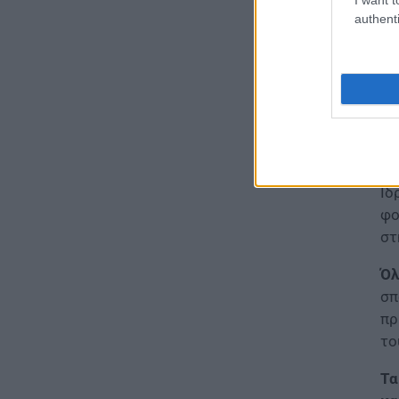
Υπουργείο Παιδείας:
authenti
Γι
Ανακοινώθηκαν 95
με
ειδικότητες και 860 τμήματα
των ΣΑΕΚ – Πότε ξεκινούν οι
συ
αιτήσεις
ξα
07.08.2026 - 10:04
γι
Απ
ΠΑΙΔΕΙΑ
Προσλήψεις αναπληρωτών
δε
2026: Πόσες προσλήψεις θα
Ιδ
γίνουν στην Α’ φάση
φο
07.08.2026 - 09:40
στ
ΠΑΙΔΕΙΑ
Όλ
Διορισμοί εκπαιδευτικών –
σπ
Υπουργείο Παιδείας:
πρ
«Κλείδωσε» η ημερομηνία
ανακοίνωσης των ονομάτων
το
07.08.2026 - 09:19
Τα