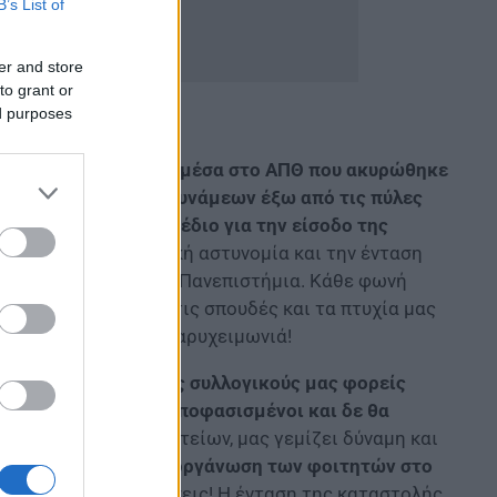
B’s List of
er and store
to grant or
ed purposes
τημιακής αστυνομίας μέσα στο ΑΠΘ που ακυρώθηκε
ταση αστυνομικών δυνάμεων έξω από τις πύλες
ι σε εφαρμογή το σχέδιο για την είσοδο της
ε την πανεπιστημιακή αστυνομία και την ένταση
ιεκδίκησης μέσα στα Πανεπιστήμια. Κάθε φωνή
ίου, στο χτύπημα στις σπουδές και τα πτυχία μας
 πεθαίνεις” από τη βαρυχειμωνιά!
νότητα μέσα από τους συλλογικούς μας φορείς
ά σχέδια! Είμαστε αποφασισμένοι και δε θα
 των εργατικών σωματείων, μας γεμίζει δύναμη και
έτος η ενημέρωση, η οργάνωση των φοιτητών στο
 και τις κινητοποιήσεις! Η ένταση της καταστολής