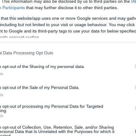
. This information may also be disclosed by us to third parties on the
IA
Participants
that may further disclose it to other third parties.
 that this website/app uses one or more Google services and may gath
including but not limited to your visit or usage behaviour. You may click 
 to Google and its third-party tags to use your data for below specifi
ogle consent section.
χθεσινή πρώτη προσπάθεια για περιπολία της πανεπισ
l Data Processing Opt Outs
ό την παρέμβαση των φοιτητικών συλλόγων, η εγκατάσ
υ ΕΚΠΑ και του ΕΜΠ, δείχνουν ότι η κυβέρνηση έχει θέσε
o opt-out of the Sharing of my personal data.
νεπιστημιακής αστυνομίας στα Ιδρύματα.
Η κυβέρνηση μ
In
ς καταστολής θέλει να πνίξει κάθε φωνή οργανωμένης δ
τίστασης στη λειτουργία του επιχειρηματικού πανεπιστημ
o opt-out of the Sale of my Personal Data.
 το νέο νόμο-πλαίσιο, στο δόγμα “προσαρμόζεσαι αλλιώς
In
 φοιτητές και οι φοιτήτριες, όλη η πανεπιστημιακή κοι
to opt-out of processing my Personal Data for Targeted
ing.
ουμε κάνει ξεκάθαρη την εναντίωση μας στα κυβερνητικ
In
νουμε πίσω!
Η αλληλεγγύη και η στήριξη όλου του λαού,
υράγιο! Τώρα πρέπει
να δυναμώσει σε κάθε Τμήμα και 
o opt-out of Collection, Use, Retention, Sale, and/or Sharing
ersonal Data that Is Unrelated with the Purposes for which it
λλογο τους, η μαζική συμμετοχή τους
στις πρωτοβουλίες
lected.