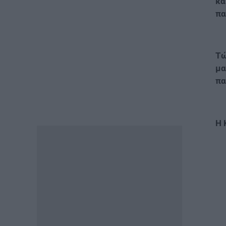
κα
ΕΙΔΗΣΕΙΣ
πα
ΟΠΕΚΑ: Σήμερα η πληρωμή του
επιδόματος των 1.000 ευρώ –
Ποιοί θα το λάβουν
07.08.2026 - 08:59
Τώ
μα
ΠΑΙΔΕΙΑ
πα
Πανεπιστήμιο Πατρών: Ισχυρή
διεθνής ανταπόκριση στο νέο
αγγλόφωνο πρόγραμμα
Ιατρικής
Η 
06.08.2026 - 20:20
ΕΙΔΗΣΕΙΣ
ΓΕΣ: Κατάταξη επιτυχόντων
στη Στρατιωτική Σχολή
Ευελπίδων
06.08.2026 - 19:17
ΕΙΔΗΣΕΙΣ