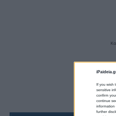
Κα
ΤΩ
iPaideia.g
If you wish 
sensitive in
confirm you
continue se
information 
further disc