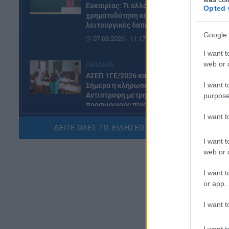
Ευκαιρίας: Τι αλλάζει σε
Opted 
άλ
χρηματοδότηση και
τη
λειτουργικές δαπάνες
Google 
07.08.2026 - 11:17
Τώ
I want t
τη
web or d
ΠΑΙΔΕΙΑ
πε
ΑΣΕΠ 1ΓΕ/2026 και 2ΓΕ/2026:
πο
I want t
Σήμερα η κλήρωση –
Αντίστροφη μέτρηση για τους
purpose
προσωρινούς πίνακες
εκπαιδευτικών
I want 
ΔΕΙΤΕ ΟΛΕΣ ΤΙΣ ΕΙΔΗΣΕΙΣ ΕΔΩ »
07.08.2026 - 11:01
I want t
web or d
ΕΙΔΗΣΕΙΣ
Τουρισμός για όλους: Ποιά
I want t
ΑΦΜ κάνουν αίτηση σήμερα –
or app.
Όλες οι ημερομηνίες
07.08.2026 - 10:25
I want t
ΠΑΙΔΕΙΑ
I want t