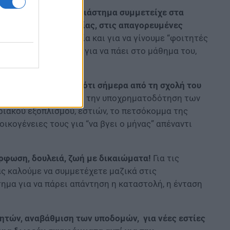
που το προηγούμενο διάστημα συμμετείχε στα
 και της τρομοκρατίας, στις απαγορευμένες
επιστημιακή αστυνομία και για να γίνουμε “φοιτητές
πάνοπλους “ρόμποκοπ” για να πάει στο μάθημα του,
νεται το αυτονόητο:
ότι
σήμερα από τη σχολή του
ημερινά αντιμετωπίζει την υποχρηματοδότηση των
ιακού εξοπλισμού, εστιών, το πετσόκομμα της
οικογένειες τους για “να βγει ο μήνας” απέναντι
ρφωση, δουλειά, ζωή με δικαιώματα!
Για τις
ας καλούμε να συμμετέχετε μαζικά στις
μα για να πάρει απάντηση η καταστολή, η ένταση
ητών, αναβάθμιση των υποδομών, για νέες εστίες