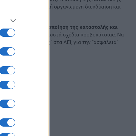
ν απέναντι στη μαζική οργανωμένη διεκδίκηση και
ο
με στόχο την νομιμοποίηση της καταστολής και
αξιοποιώντας και γνωστά σχέδια προβοκάτσιας. Να
πάταξη της “ανομίας” στα ΑΕΙ, για την “ασφάλεια”