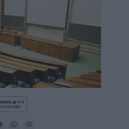
aideia.gr
στα
στη Google