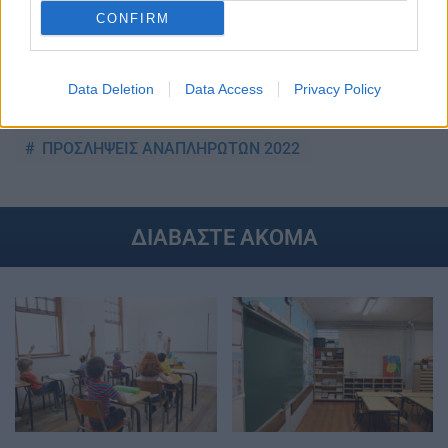
Στην Κατηγορία:
ΠΑΙΔΕΙΑ
CONFIRM
TAGS:
Data Deletion
Data Access
Privacy Policy
ΕΙΔΙΚΗ ΑΓΩΓΗ
ΚΕΝΑ
ΠΡΟΣΛΗΨΕΙΣ ΑΝΑΠΛΗΡΩΤΩΝ
ΠΡΟΣΛΗΨΕΙΣ ΑΝΑΠΛΗΡΩΤΩΝ 2022
ΔΙΑΒΑΣΤΕ ΑΚΟΜΑ