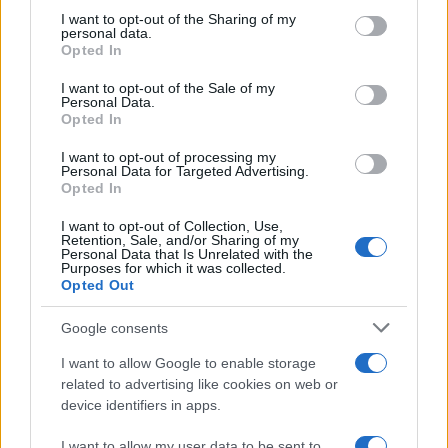
ΣΟΚ με άγριο ξυλοδαρμό μεταξύ μαθητών
not limited to your visit or usage behaviour. You may click to
I want to opt-out of the Sharing of my
personal data.
grant or deny consent to Google and its third-party tags to
Λυκείου: Σταμάτησαν να τον χτυπούν όταν
Opted In
use your data for below specified purposes in below Google
λιποθύμησε
consent section.
I want to opt-out of the Sale of my
Personal Data.
Συντάξεις – επιδόματα: Πληρωμές πριν τα
Opted In
Χριστούγεννα
I want to opt-out of processing my
Personal Data for Targeted Advertising.
Σχολικές αργίες: Τι ισχύει για τα σχολεία
Opted In
εντός και εκτός Ελλάδας
I want to opt-out of Collection, Use,
Retention, Sale, and/or Sharing of my
Personal Data that Is Unrelated with the
Purposes for which it was collected.
Opted Out
Google consents
I want to allow Google to enable storage
related to advertising like cookies on web or
device identifiers in apps.
I want to allow my user data to be sent to