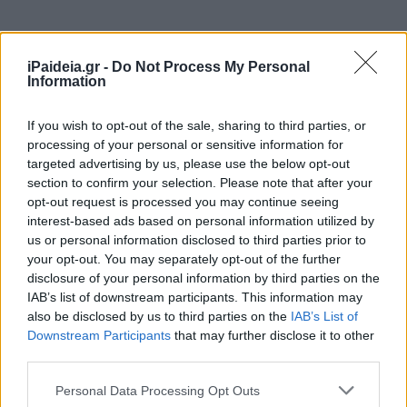
Tο Υπουργείο έστειλε εγκύκλιο στις Διευθύνσεις
iPaideia.gr -
Do Not Process My Personal
Information
Εκπαίδευσης με το οποίο ζητά να
καταχωρίσουν τα κενά
Παράλληλης Στήριξης και Ειδικής Αγωγής
τη Δευτέρα 7
If you wish to opt-out of the sale, sharing to third parties, or
και την Τρίτη 8 Νοεμβρίου. Στη συνέχεια, οι
processing of your personal or sensitive information for
Περιφερειακές Διευθύνσεις Εκπαίδευσης θα έχουν
targeted advertising by us, please use the below opt-out
προθεσμία μέχρι και την Τετάρτη 9 Νοεμβρίου να
section to confirm your selection. Please note that after your
καταχωρίσουν τα κενά αυτά.
opt-out request is processed you may continue seeing
interest-based ads based on personal information utilized by
Γίνεται προσπάθεια να
πραγματοποιηθούν οι
us or personal information disclosed to third parties prior to
προσλήψεις στο τέλος της ερχόμενης εβδομάδας
,
your opt-out. You may separately opt-out of the further
χωρίς, ωστόσο, να είναι βέβαιο ότι θα τα καταφέρουν.
disclosure of your personal information by third parties on the
IAB’s list of downstream participants. This information may
also be disclosed by us to third parties on the
IAB’s List of
Για οτιδήποτε νεότερο θα επανέλθουμε με νεότερη
Downstream Participants
that may further disclose it to other
ανάρτηση.
third parties.
Διαβάστε επίσης
Please note that this website/app uses one or more Google
Personal Data Processing Opt Outs
services and may gather and store information including but