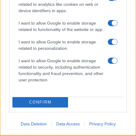
related to analytics like cookies on web or
device identifiers in apps.
I want to allow Google to enable storage
related to functionality of the website or app.
I want to allow Google to enable storage
related to personalization.
I want to allow Google to enable storage
related to security, including authentication
functionality and fraud prevention, and other
Εφόσον ολοκληρώσουν επιτυχώς τη διδακτορική τους
user protection.
διατριβή, υπηρετούν υποχρεωτικά για δύο έτη
αποκλειστικά σε Ερευνητικά Κέντρα των Ενόπλων
Δυνάμεων ή μονάδες/υπηρεσίες των Ενόπλων
CONFIRM
Δυνάμεων με αντικείμενο συναφές του διδακτορικού
τίτλου σπουδών τους με τον βαθμό του Εφέδρου
Ανθυπολοχαγού και αντιστοίχων και απασχολούνται σε
Data Deletion
Data Access
Privacy Policy
ερευνητικά προγράμματα συναφή με το ευρύτερο
ακαδημαϊκό τους αντικείμενο ή σε αντίστοιχες θέσεις.