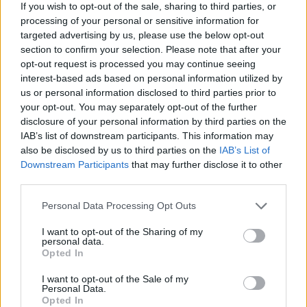
If you wish to opt-out of the sale, sharing to third parties, or
πρόγραμμα θητείας, αποκτούν την ιδιότητα του Δοκίμου
processing of your personal or sensitive information for
Έφεδρου Αξιωματικού ή Επίκουρου Σημαιοφόρου του
targeted advertising by us, please use the below opt-out
Πολεμικού Ναυτικού (Π.Ν.) και λαμβάνουν ως αμοιβή τον
section to confirm your selection. Please note that after your
μισθό του Δοκίμου Έφεδρου Αξιωματικού.
opt-out request is processed you may continue seeing
interest-based ads based on personal information utilized by
γ) Ειδικό πρόγραμμα θητείας για υποψήφιους
us or personal information disclosed to third parties prior to
διδάκτορες. Τα Γενικά Επιτελεία προκηρύσσουν θέσεις
your opt-out. You may separately opt-out of the further
για υποψήφιους διδάκτορες ή ενδιαφερόμενους για
disclosure of your personal information by third parties on the
IAB’s list of downstream participants. This information may
εκπόνηση διδακτορικής διατριβής, σε συγκεκριμένα
also be disclosed by us to third parties on the
IAB’s List of
προγράμματα σπουδών τρίτου κύκλου με συγκεκριμένο
Downstream Participants
that may further disclose it to other
γνωστικό αντικείμενο, σε συνεργασία με Σχολές και
third parties.
Τμήματα Ανώτατων Εκπαιδευτικών Ιδρυμάτων ή
Please note that this website/app uses one or more Google
Ανώτατα Στρατιωτικά Εκπαιδευτικά Ιδρύματα. Οι
Personal Data Processing Opt Outs
services and may gather and store information including but
υποψήφιοι που γίνονται δεκτοί στα προγράμματα
not limited to your visit or usage behaviour. You may click to
I want to opt-out of the Sharing of my
σπουδών τρίτου κύκλου, μετά από την επιτυχή
personal data.
grant or deny consent to Google and its third-party tags to
ολοκλήρωση της ταχύρρυθμης απαιτούμενης
Opted In
use your data for below specified purposes in below Google
στρατιωτικής τους εκπαίδευσης, εντάσσονται στο ειδικό
consent section.
I want to opt-out of the Sale of my
πρόγραμμα θητείας, αποκτούν την ιδιότητα του Δοκίμου
Personal Data.
Opted In
Εφέδρου Αξιωματικού ή Επίκουρου Σημαιοφόρου του