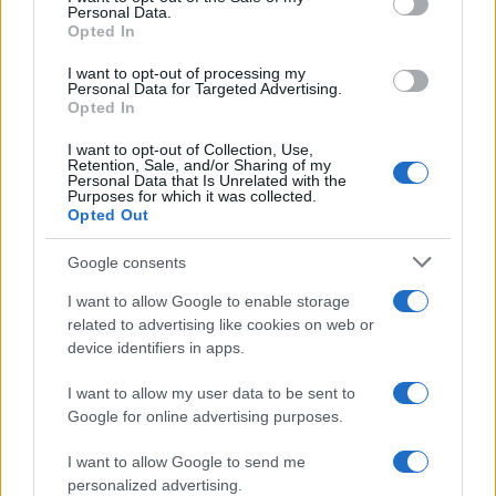
Personal Data.
Τέλος, μίλησε για την πιλοτική εφαρμογή του διεθνούς
Opted In
απολυτηρίου σε πειραματικά σχολεία πριν τη γενίκευση
I want to opt-out of processing my
του μέτρου, τονίζοντας τη σημασία της προσαρμογής του
Personal Data for Targeted Advertising.
εκπαιδευτικού συστήματος στις σύγχρονες απαιτήσεις.
Opted In
«Αρχικά το μέτρο θα εφαρμοστεί σε κάποιο πειραματικά
I want to opt-out of Collection, Use,
Retention, Sale, and/or Sharing of my
σχολεία και θα επεκταθεί σε όλα, πριν περάσει και στα
Personal Data that Is Unrelated with the
Purposes for which it was collected.
δημόσια σχολεία. Το διεθνές απολυτήριο εφαρμόζεται
Opted Out
ήδη στα ιδιωτικά σχολεία και η σχετική νομοθεσία
υπάρχει από το 1995, αλλά δεν εφαρμόστηκε ποτέ μέχρι
Google consents
σήμερα».
I want to allow Google to enable storage
related to advertising like cookies on web or
device identifiers in apps.
I want to allow my user data to be sent to
Google for online advertising purposes.
I want to allow Google to send me
personalized advertising.