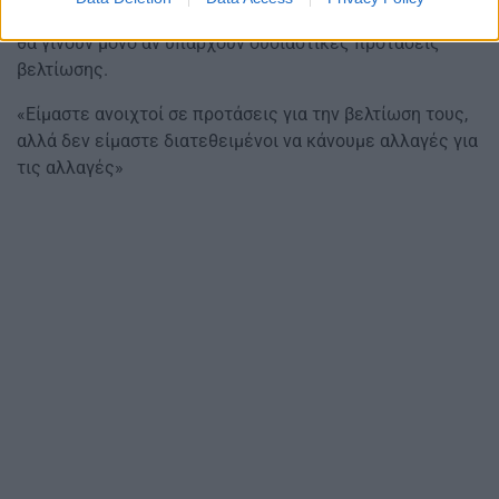
Όσον αφορά τις
Πανελλήνιες διευκρίνισε ότι οι αλλαγές
θα γίνουν μόνο αν υπάρχουν ουσιαστικές προτάσεις
βελτίωσης.
«Είμαστε ανοιχτοί σε προτάσεις για την βελτίωση τους,
αλλά δεν είμαστε διατεθειμένοι να κάνουμε αλλαγές για
τις αλλαγές»