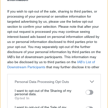
If you wish to opt-out of the sale, sharing to third parties, or
processing of your personal or sensitive information for
targeted advertising by us, please use the below opt-out
section to confirm your selection. Please note that after your
opt-out request is processed you may continue seeing
interest-based ads based on personal information utilized by
us or personal information disclosed to third parties prior to
your opt-out. You may separately opt-out of the further
disclosure of your personal information by third parties on the
IAB’s list of downstream participants. This information may
also be disclosed by us to third parties on the
IAB’s List of
Downstream Participants
that may further disclose it to other
third parties.
Please note that this website/app uses one or more Google
Personal Data Processing Opt Outs
services and may gather and store information including but
Επιπλέον, ο Υπουργός αναφέρθηκε στην πρωτοβουλία
not limited to your visit or usage behaviour. You may click to
I want to opt-out of the Sharing of my
για την κατάρτιση μιας λογοτεχνικής λίστας με βιβλία
personal data.
grant or deny consent to Google and its third-party tags to
που θα μοιραστούν σε μαθητές, αλλά και στην
Opted In
use your data for below specified purposes in below Google
αναβάθμιση των σχολικών βιβλιοθηκών.
consent section.
I want to opt-out of the Sale of my