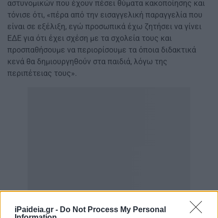
αστυνομικών που έχουν πέσει θύματα κακοποίησης και
τόνισε ότι, «πέρα από την εισαγγελική παραγγελία που
είναι σε εξέλιξη, εγώ προσωπικά έχω ζητήσει να γίνει
ΕΔΕ για ότι έχει σχέση με τα σχολεία τους και
προσπαθήσουμε να περιορίσουμε τα όποια διδακτικά
κενά θα δημιουργηθούν στα παιδιά, λόγω της
περιπέτειας τους».
iPaideia.gr -
Do Not Process My Personal
Information