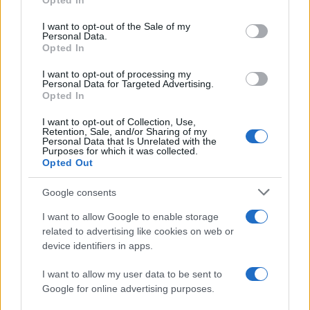
Opted In
use your data for below specified purposes in below Google
εξής νέα τμήματα: Πολιτισμού και Δημιουργικών Μέσων
consent section.
I want to opt-out of the Sale of my
και Γλωσσικών και Διαπολιτισμικών Σπουδών (με έδρα
Personal Data.
τον Βόλο), Λογιστικής και Χρηματοοικονομικής,
Opted In
Διοίκησης Επιχειρήσεων, Γεωπονίας Αγροτεχνολογίας,
I want to opt-out of processing my
Επιστήμης Ζωικής Παραγωγής, Νοσηλευτικής,
Personal Data for Targeted Advertising.
Ψηφιακών Συστημάτων, Περιβάλλοντος και Ενεργειακών
Opted In
Τεχνολογιών (με έδρα τη Λάρισα), Διαιτολογίας (με έδρα
I want to opt-out of Collection, Use,
τα Τρίκαλα), Επιστήμης Τροφίμων και Διατροφής,
Retention, Sale, and/or Sharing of my
Personal Data that Is Unrelated with the
Δημόσιας Υγείας, Σχεδιασμού και Τεχνολογίας Δασικών
Purposes for which it was collected.
Πόρων (με έδρα την Καρδίτσα), Φυσικοθεραπείας,
Opted Out
Φυσικής, Μαθηματικών (με έδρα τη Λαμία).
Google consents
Tα νέα τμήματα θα αξιοποιήσουν σε σημαντικό βαθμό το
υφιστάμενο επιστημονικό προσωπικό των ΤΕΙ, το οποίο
I want to allow Google to enable storage
θα έχει τη δυνατότητα να κατευθυνθεί προς αυτά
related to advertising like cookies on web or
ανάλογα με την ειδικότητά του.
device identifiers in apps.
Παράλληλα, ιδρύονται στο Πανεπιστήμιο Θεσσαλίας το
I want to allow my user data to be sent to
2018 και τίθενται σε λειτουργία το ακαδημαϊκό έτος
Google for online advertising purposes.
2019-20 το Πανεπιστημιακό Κέντρο Ερευνας,