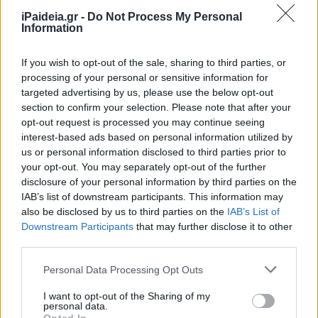
iPaideia.gr -
Do Not Process My Personal
Information
If you wish to opt-out of the sale, sharing to third parties, or
processing of your personal or sensitive information for
targeted advertising by us, please use the below opt-out
section to confirm your selection. Please note that after your
opt-out request is processed you may continue seeing
Από τις οκτώ σχολές του νέου ιδρύματος, τρεις είναι
interest-based ads based on personal information utilized by
στον Βόλο, τρεις στη Λάρισα και από μία σε Τρίκαλα και
us or personal information disclosed to third parties prior to
Λαμία. Και συγκεκριμένα:
your opt-out. You may separately opt-out of the further
n Ιδρύονται στο Πανεπιστήμιο Θεσσαλίας τρεις νέες
disclosure of your personal information by third parties on the
IAB’s list of downstream participants. This information may
σχολές, μία από μετονομασία στα Τρίκαλα και δύο νέες
also be disclosed by us to third parties on the
IAB’s List of
στη Λάρισα. Συγκεκριμένα: Σχολή Τεχνολογίας και Σχολή
Downstream Participants
that may further disclose it to other
Οικονομικών και Διοικητικών Επιστημών με έδρα τη
third parties.
Λάρισα, Σχολή Επιστημών Φυσικής Αγωγής και
Διαιτολογίας με έδρα τα Τρίκαλα.
Please note that this website/app uses one or more Google
Personal Data Processing Opt Outs
services and may gather and store information including but
n Ιδρύονται στο Πανεπιστήμιο Θεσσαλίας το 2018 και
not limited to your visit or usage behaviour. You may click to
I want to opt-out of the Sharing of my
personal data.
grant or deny consent to Google and its third-party tags to
τίθενται σε λειτουργία το ακαδημαϊκό έτος 2019-20 τα