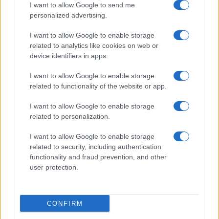
I want to allow Google to send me
Καινοτομίας και Ανάπτυξης «Ιάσων», με έξι ινστιτούτα
personalized advertising.
(Ευφυών Συστημάτων Παραγωγής και Πόλεων, Ψηφιακού
Πολιτισμού και Τεχνολογιών Επικοινωνίας και
I want to allow Google to enable storage
Εκπαίδευσης, Αγροτικής Ανάπτυξης, Γενετικής
related to analytics like cookies on web or
Βελτίωσης Ζώων, Κινησιολογίας, Ασφάλειας
device identifiers in apps.
Συστημάτων και Επιστήμης Δεδομένων).
I want to allow Google to enable storage
related to functionality of the website or app.
I want to allow Google to enable storage
related to personalization.
I want to allow Google to enable storage
related to security, including authentication
functionality and fraud prevention, and other
user protection.
CONFIRM