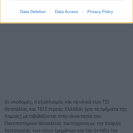
Data Deletion
Data Access
Privacy Policy
Οι υποδομές, ο εξοπλισμός και τα υλικά των ΤΕΙ
Θεσσαλίας και ΤΕΙ Στερεάς Ελλάδας (για τα τμήματα της
Λαμίας) μεταβιβάζονται στην ιδιοκτησία του
Πανεπιστημίου Θεσσαλίας ταυτόχρονα με την έναρξη
λειτουργίας των νέων τμημάτων και την ένταξη του