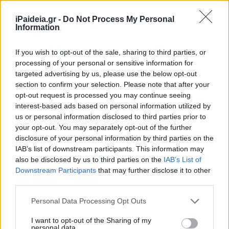
iPaideia.gr -
Do Not Process My Personal
Information
Ζαχαράκη για Πανελλαδικές: Πώς θα προχωρήσει το νέο
Τ
σύστημα πρόσβασης στην Τριτοβάθμια
τ
18/05/2026 - 08:37
1
If you wish to opt-out of the sale, sharing to third parties, or
processing of your personal or sensitive information for
targeted advertising by us, please use the below opt-out
section to confirm your selection. Please note that after your
opt-out request is processed you may continue seeing
interest-based ads based on personal information utilized by
us or personal information disclosed to third parties prior to
your opt-out. You may separately opt-out of the further
disclosure of your personal information by third parties on the
IAB’s list of downstream participants. This information may
also be disclosed by us to third parties on the
IAB’s List of
Downstream Participants
that may further disclose it to other
third parties.
Ενδοσχολική βία: Κοινό μέτωπο Ελλάδας – Κύπρου για
Α
Please note that this website/app uses one or more Google
Personal Data Processing Opt Outs
πρόληψη και αντιμετώπιση
σ
services and may gather and store information including but
19/03/2026 - 22:35
1
not limited to your visit or usage behaviour. You may click to
I want to opt-out of the Sharing of my
personal data.