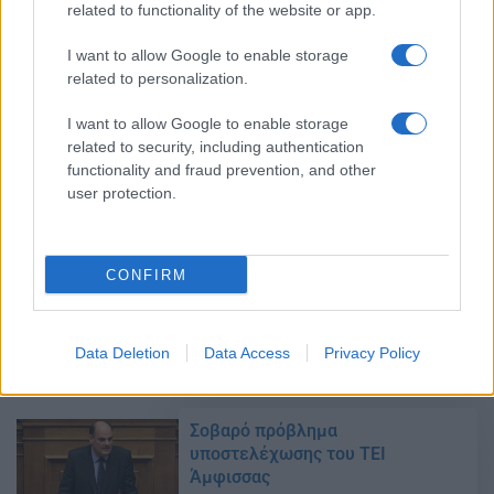
Φορτσάκης: Ανάγκη άμεσης
related to functionality of the website or app.
ενίσχυσης των Πανεπιστημίων
I want to allow Google to enable storage
23/12/2016 - 22:14
related to personalization.
I want to allow Google to enable storage
related to security, including authentication
Διευκρινήσεις για τις κατ΄
functionality and fraud prevention, and other
εξαίρεση μετεγγραφές
user protection.
14/12/2016 - 18:48
CONFIRM
Αιφνιδιασμός μεταπτυχιακών
φοιτητών του ΕΑΠ
14/12/2016 - 18:48
Data Deletion
Data Access
Privacy Policy
Σοβαρό πρόβλημα
υποστελέχωσης του ΤΕΙ
Άμφισσας