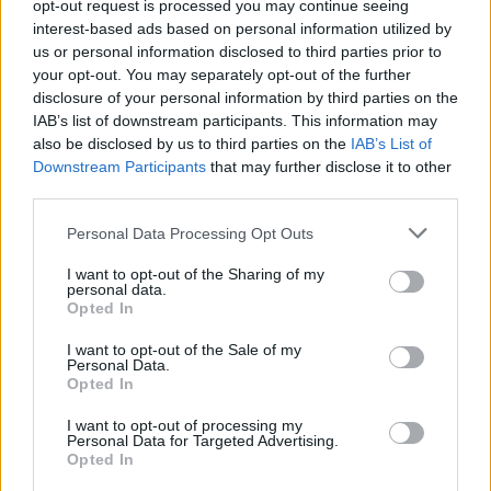
opt-out request is processed you may continue seeing
13/01/2017 - 17:35
interest-based ads based on personal information utilized by
us or personal information disclosed to third parties prior to
your opt-out. You may separately opt-out of the further
disclosure of your personal information by third parties on the
Εξέλιξη προγράμματος για την
IAB’s list of downstream participants. This information may
εκπαίδευση των προσφύγων.
also be disclosed by us to third parties on the
IAB’s List of
11/01/2017 - 19:47
Downstream Participants
that may further disclose it to other
third parties.
Please note that this website/app uses one or more Google
Personal Data Processing Opt Outs
Εξέλιξη προγράμματος για την
services and may gather and store information including but
εκπαίδευση των προσφύγων
not limited to your visit or usage behaviour. You may click to
I want to opt-out of the Sharing of my
personal data.
grant or deny consent to Google and its third-party tags to
11/01/2017 - 17:26
Opted In
use your data for below specified purposes in below Google
consent section.
I want to opt-out of the Sale of my
Personal Data.
Opted In
Αποτελέσματα ελληνογαλλικής
εκπαιδευτικής συμφωνίας
I want to opt-out of processing my
Personal Data for Targeted Advertising.
05/01/2017 - 20:06
Opted In