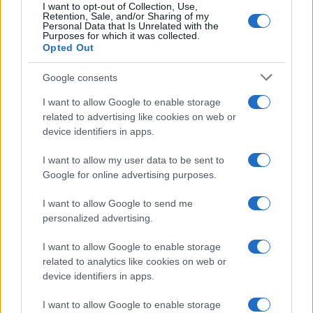
I want to opt-out of Collection, Use,
Retention, Sale, and/or Sharing of my
Συμπεράσματα ειδικής
Personal Data that Is Unrelated with the
Purposes for which it was collected.
επιστημονικής επιτροπής για τη
Opted Out
μελέτη των αποτελεσμάτων του
διαγωνισμού PISA
Google consents
05/01/2017 - 20:06
I want to allow Google to enable storage
related to advertising like cookies on web or
device identifiers in apps.
Συμπεράσματα επιτροπής για τα
αποτελέσματα του PISA
I want to allow my user data to be sent to
Google for online advertising purposes.
04/01/2017 - 20:07
I want to allow Google to send me
personalized advertising.
Ανάγκη άμεσης ενίσχυσης των
Πανεπιστημίων.
I want to allow Google to enable storage
related to analytics like cookies on web or
04/01/2017 - 02:33
device identifiers in apps.
I want to allow Google to enable storage