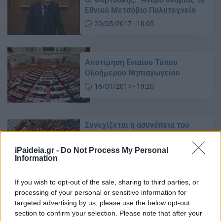
Εθνικό Μετσόβιο Πολυτεχνείο
20/05/2017 - 10:05
Αποτίμηση Ενιαίου Τύπου
Ολοήμερου Νηπιαγωγείου
16/01/2017 - 19:20
Συνεχίζεται η ασυνέπεια του
Υπουργείου Παιδείας προς τους
εκπαιδευτές ΔΙΕΚ
iPaideia.gr -
Do Not Process My Personal
Information
13/01/2017 - 17:49
If you wish to opt-out of the sale, sharing to third parties, or
processing of your personal or sensitive information for
‘Συνεχίζεται η ασυνέπεια του
targeted advertising by us, please use the below opt-out
Υπουργείου Παιδείας προς τους
section to confirm your selection. Please note that after your
εκπαιδευτές ΔΙΕΚ”