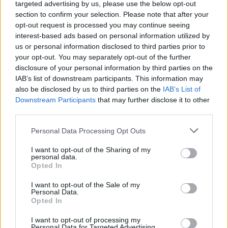
targeted advertising by us, please use the below opt-out
επιχειρήσεις, οι οποίες δεν απασχολούν προσωπικό.
section to confirm your selection. Please note that after your
Στους δυνητικούς δικαιούχους εντάσσονται και
opt-out request is processed you may continue seeing
νεοσύστατες επιχειρήσεις, ανεξαρτήτως των μηνών
interest-based ads based on personal information utilized by
λειτουργίας τους.
us or personal information disclosed to third parties prior to
Επιδοτείται και ο εξοπλισμός (hardware), υπό την
your opt-out. You may separately opt-out of the further
προϋπόθεση η επιδοτούμενη ψηφιακή λύση θα
disclosure of your personal information by third parties on the
περιλαμβάνει και δαπάνη για λογισμικό.
IAB’s list of downstream participants. This information may
also be disclosed by us to third parties on the
IAB’s List of
Σημειώνετε πως δεν μπορούν να υποβάλλουν αίτηση
Downstream Participants
that may further disclose it to other
όσες επιχειρήσεις έχουν λάβει και εξαργυρώσει voucher
third parties.
σε προηγούμενο κύκλο του προγράμματος «Ψηφιακά
Please note that this website/app uses one or more Google
Personal Data Processing Opt Outs
Εργαλεία ΜΜΕ».
services and may gather and store information including but
not limited to your visit or usage behaviour. You may click to
I want to opt-out of the Sharing of my
personal data.
grant or deny consent to Google and its third-party tags to
Opted In
use your data for below specified purposes in below Google
consent section.
I want to opt-out of the Sale of my
Personal Data.
Opted In
I want to opt-out of processing my
Personal Data for Targeted Advertising.