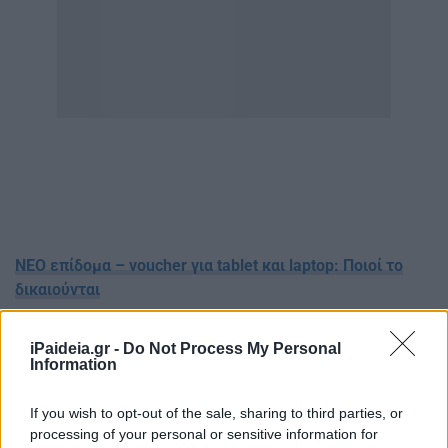
ΝΕΟ επίδομα – voucher για tablet και laptop: Ποιοί το
δικαιούνται
Ειδικότερα:
iPaideia.gr -
Do Not Process My Personal
Information
Δύναται να υποβάλουν αίτηση συμμετοχής και οι
ελεύθεροι επαγγελματίες.
If you wish to opt-out of the sale, sharing to third parties, or
Παρέχεται η δυνατότητα ενίσχυσης και για τις
processing of your personal or sensitive information for