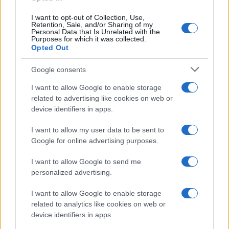
νοικοκυριό με 2 παιδιά θα πρέπει να είναι στα 34.000
I want to opt-out of Collection, Use,
ευρώ και για ένα νοικοκυριό με 3 παιδιά το κριτήριο του
Retention, Sale, and/or Sharing of my
Personal Data that Is Unrelated with the
εισοδήματος στα 39.000 ευρώ
Purposes for which it was collected.
Opted Out
Αναφορικά με την ακίνητη περιουσία, η αξία δεν μπορεί
να ξεπερνά τα 200.000 ευρώ για άγαμο, για έγγαμο τα
Google consents
240.000 ευρώ, ενώ προσαυξάνεται κατά 40.000 ευρώ για
I want to allow Google to enable storage
κάθε παιδί. Με βάση τα παραπάνω οικογένεια με ένα
related to advertising like cookies on web or
παιδί το όριο διαμορφώνεται στα 280.000 ευρώ , για δύο
device identifiers in apps.
παιδιά στα 320.000 και για τρία παιδιά στα 360.000 ευρώ.
I want to allow my user data to be sent to
Google for online advertising purposes.
I want to allow Google to send me
personalized advertising.
I want to allow Google to enable storage
related to analytics like cookies on web or
device identifiers in apps.