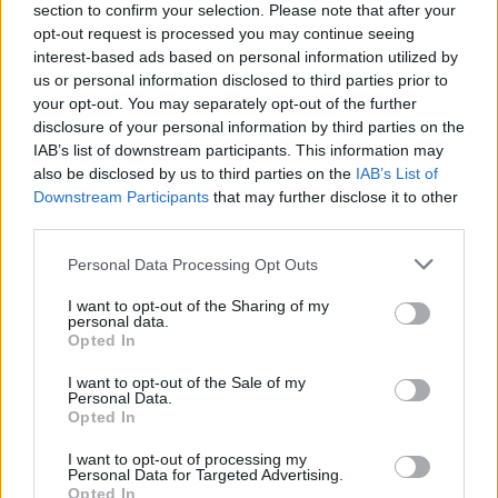
section to confirm your selection. Please note that after your
opt-out request is processed you may continue seeing
interest-based ads based on personal information utilized by
us or personal information disclosed to third parties prior to
your opt-out. You may separately opt-out of the further
disclosure of your personal information by third parties on the
IAB’s list of downstream participants. This information may
also be disclosed by us to third parties on the
IAB’s List of
Downstream Participants
that may further disclose it to other
third parties.
Please note that this website/app uses one or more Google
Personal Data Processing Opt Outs
services and may gather and store information including but
not limited to your visit or usage behaviour. You may click to
I want to opt-out of the Sharing of my
personal data.
grant or deny consent to Google and its third-party tags to
Opted In
use your data for below specified purposes in below Google
consent section.
I want to opt-out of the Sale of my
Το ποσό αυτό θα αυξάνεται κατά 5.000 ευρώ για κάθε
Personal Data.
Opted In
τέκνο, για τις οικογένειες με παιδιά.
I want to opt-out of processing my
Το εισοδηματικό όριο για ένα νοικοκυριό με 1 παιδί θα
Personal Data for Targeted Advertising.
Opted In
πρέπει να ανέρχεται στα 29.000 ευρώ, για ένα