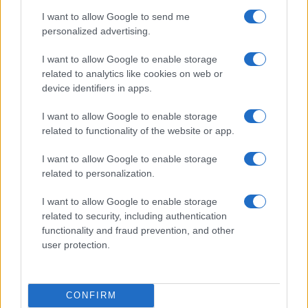
I want to allow Google to send me
personalized advertising.
I want to allow Google to enable storage
ΑΤΟΜΙΚΟ (+ΜΟΝΟΓΟΝΕΪΚΕΣ)
related to analytics like cookies on web or
device identifiers in apps.
ΧΩΡΙΣ ΤΕΚΝΑ 16.000 ευρώ
ΜΕ 1 ΤΕΚΝΟ 17.500 ευρώ
I want to allow Google to enable storage
ΜΕ 2 ΤΕΚΝΑ 19.000 ευρώ
related to functionality of the website or app.
ΜΕ 3 ΤΕΚΝΑ 21.000 ευρώ
ΠΟΛΥΤΕΚΝΟΙ 26.000 ευρώ
I want to allow Google to enable storage
related to personalization.
ΟΙΚΟΓΕΝΕΙΑΚΟ (ΕΓΓΑΜΟΙ +ΣΥΜΦΩΝΟ ΣΥΜΒΙΩΣΗΣ)
I want to allow Google to enable storage
ΧΩΡΙΣ ΤΕΚΝΑ 28.000 ευρώ
related to security, including authentication
ΜΕ 1 ΤΕΚΝΟ 29.500 ευρώ
functionality and fraud prevention, and other
ΜΕ 2 ΤΕΚΝΑ 31.000 ευρώ
user protection.
ΜΕ 3 ΤΕΚΝΑ 33.000 ευρώ
ΠΟΛΥΤΕΚΝΟΙ 38.000 ευρώ
CONFIRM
Πώς κάνετε αίτηση