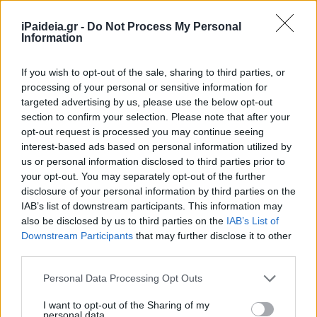
iPaideia.gr -
Do Not Process My Personal
Information
If you wish to opt-out of the sale, sharing to third parties, or
processing of your personal or sensitive information for
targeted advertising by us, please use the below opt-out
section to confirm your selection. Please note that after your
Τα εισοδηματικά όρια
opt-out request is processed you may continue seeing
interest-based ads based on personal information utilized by
Αίτηση για το πρόγραμμα μπορούν να υποβάλουν πολίτες
us or personal information disclosed to third parties prior to
με ατομικό εισόδημα έως 16.000 ευρώ και οικογενειακό
your opt-out. You may separately opt-out of the further
εισόδημα έως 28.000 ευρώ, ποσό που προσαυξάνεται για
disclosure of your personal information by third parties on the
κάθε παιδί.
IAB’s list of downstream participants. This information may
also be disclosed by us to third parties on the
IAB’s List of
Αναλυτικά:
Downstream Participants
that may further disclose it to other
third parties.
Please note that this website/app uses one or more Google
Personal Data Processing Opt Outs
services and may gather and store information including but
not limited to your visit or usage behaviour. You may click to
I want to opt-out of the Sharing of my
personal data.