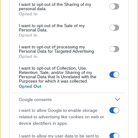
not limited to your visit or usage behaviour. You may click to
I want to opt-out of the Sharing of my
Κάθε συνδυασμός κινητήρα/κιβωτίου ενός ορισμένου
personal data.
grant or deny consent to Google and its third-party tags to
Opted In
τύπου αυτοκινήτου δοκιμάζεται με τον πιο οικονομικό
use your data for below specified purposes in below Google
αλλά και με τον πιο ενεργοβόρο εξοπλισμό. Όταν
consent section.
I want to opt-out of the Sale of my
ξεκίνησε η μετάβαση στο WLTP τον Σεπτέμβριο του
Personal Data.
Opted In
2017, το πρότυπο εκπομπών Euro 6c έγινε υποχρεωτικό
για έγκριση τύπου νέων τύπων οχημάτων. Τύποι που
I want to opt-out of processing my
πληρούν το πρότυπο μετά από επιτυχημένα
Personal Data for Targeted Advertising.
Opted In
αποτελέσματα στο Real Driving Emissions test (RDE)
λαμβάνουν έγκριση τύπου σύμφωνα με το Euro 6d-TEMP.
I want to opt-out of Collection, Use,
Retention, Sale, and/or Sharing of my
Το RDE συμπληρώνει το WLTP και μετρά τους ρύπους
Personal Data that Is Unrelated with the
οχημάτων ενώ κινούνται σε δημόσιους δρόμους.
Purposes for which it was collected.
Opted Out
Το Euro 6c γίνεται υποχρεωτικό για όλα τα νέα
Google consents
ταξινομημένα οχήματα από φέτος τον Σεπτέμβριο, ενώ
το Euro 6d-TEMP θα ισχύσει για όλες τις νέες
I want to allow Google to enable storage
ταξινομήσεις από τον Σεπτέμβριο του 2019.
related to advertising like cookies on web or
device identifiers in apps.
Το Euro 6d-TEMP έχει παράγοντα συμμόρφωσης NOx 2,1
που είναι το μέγιστο περιθώριο σφάλματος, κατά το
I want to allow my user data to be sent to