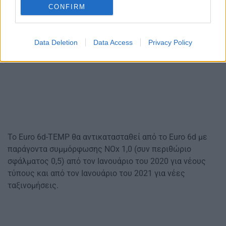
CONFIRM
Data Deletion
Data Access
Privacy Policy
Το Euro 6d-TEMP θα αντικατασταθεί από το Euro 6d με
παράγοντα συμμόρφωσης NOx 1,0 (συν περιθώριο
σφάλματος 0,5) από τον Ιανουάριο του 2020 για νέους
τύπους και από τον Ιανουάριο του 2021 για νέες
ταξινομήσεις.