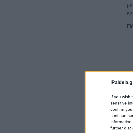
με
κα
Πό
iPaideia.g
If you wish 
sensitive in
confirm you
continue se
Γι
information 
ημ
further disc