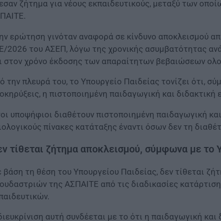
εσαν ζήτημα για νέους εκπαιδευτικούς, μεταξύ των οπο
ΠΑΙΤΕ.
ην ερώτηση γινόταν αναφορά σε κίνδυνο αποκλεισμού απ
Ε/2026 του ΑΣΕΠ, λόγω της χρονικής ασυμβατότητας αν
ι στον χρόνο έκδοσης των απαραίτητων βεβαιώσεων ολ
ό την πλευρά του, το Υπουργείο Παιδείας τονίζει ότι, σύ
οκηρύξεις, η πιστοποιημένη παιδαγωγική και διδακτική 
οι υποψήφιοι διαθέτουν πιστοποιημένη παιδαγωγική και
ιολογικούς πίνακες κατάταξης έναντι όσων δεν τη διαθέτ
ν τίθεται ζήτημα αποκλεισμού, σύμφωνα με το
 βάση τη θέση του Υπουργείου Παιδείας, δεν τίθεται ζ
ουδαστριών της ΑΣΠΑΙΤΕ από τις διαδικασίες κατάρτισ
παιδευτικών.
διευκρίνιση αυτή συνδέεται με το ότι η παιδαγωγική κα