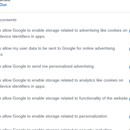
Out
 βάση τα παραπάνω, η έκδοση του πιστοποιητικού δεν γ
δακτικού κύκλου, αλλά κατ’ έτος, για όλους όσοι ολοκλή
consents
o allow Google to enable storage related to advertising like cookies on
 αναφέρει το Υπουργείο Παιδείας για τους πίνακ
evice identifiers in apps.
 Υπουργείο Παιδείας επισημαίνει ότι η έκδοση των αξιο
o allow my user data to be sent to Google for online advertising
αδικασία, η οποία περιλαμβάνει διαδοχικές ενέργειες τ
s.
ό τις αρμόδιες υπηρεσίες του ΥΠΑΙΘΑ και του
ΑΣΕΠ
.
to allow Google to send me personalized advertising.
ΕΠ: Πού ανοίγουν νέες θέσεις εργασίας και για ποιούς
o allow Google to enable storage related to analytics like cookies on
evice identifiers in apps.
o allow Google to enable storage related to functionality of the website
o allow Google to enable storage related to personalization.
o allow Google to enable storage related to security, including