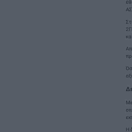
έθ
ΑΣ
ΠΑΙΔΕΙΑ
Παιδικοί σταθμοί ΕΣΠΑ 2026 –
Στ
2027: Δείτε πότε αναμένονται
2Γ
τα προσωρινά αποτελέσματα
για τα voucher
κα
07.08.2026 - 13:52
Απ
πρ
ΕΙΔΗΣΕΙΣ
Ιός Δυτικού Νείλου: Στο
Όσ
«κόκκινο» φέτος η Αττική –
Πώς μεταδίδεται, ποια είναι τα
αξ
συμπτώματα, ποια είναι τα
μέτρα προστασίας
Δε
07.08.2026 - 13:19
Με
ΕΙΔΗΣΕΙΣ
σπ
Διαβατήρια: Ποιά είναι τα
εκ
ισχυρότερα και ποια τα
ασθενέστερα στον κόσμο το
Η 
2026