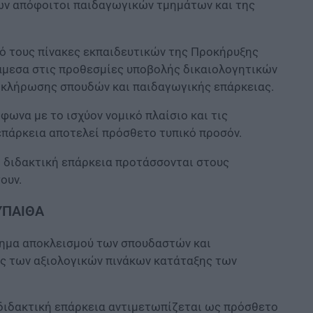
ίων απόφοιτοι παιδαγωγικών τμημάτων και της
ό τους πίνακες εκπαιδευτικών της Προκήρυξης
άμεσα στις προθεσμίες υποβολής δικαιολογητικών
οκλήρωσης σπουδών και παιδαγωγικής επάρκειας.
μφωνα με το ισχύον νομικό πλαίσιο και τις
επάρκεια αποτελεί πρόσθετο τυπικό προσόν.
 διδακτική επάρκεια προτάσσονται στους
ουν.
 ΥΠΑΙΘΑ
ήτημα αποκλεισμού των σπουδαστών και
ης των αξιολογικών πινάκων κατάταξης των
ι διδακτική επάρκεια αντιμετωπίζεται ως πρόσθετο