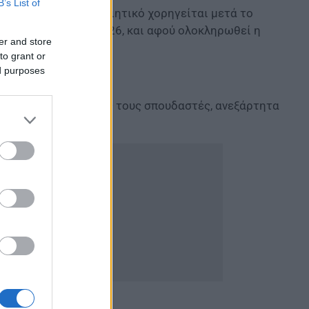
B’s List of
αστών, το πιστοποιητικό χορηγείται μετά το
ετά τις 5 Ιουνίου 2026, και αφού ολοκληρωθεί η
er and store
ς περιόδου.
to grant or
ed purposes
ο και κοινό για όλους τους σπουδαστές, ανεξάρτητα