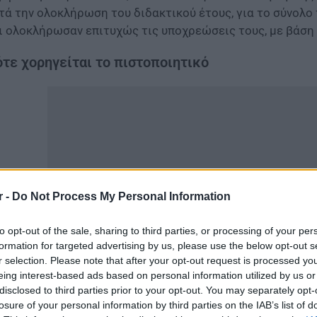
τά την ολοκλήρωση του διδακτικού έτους, για το σύνολ
ι ολοκλήρωσαν επιτυχώς τις υποχρεώσεις τους, με βάση
τε χορηγείται το πιστοποιητικό
r -
Do Not Process My Personal Information
to opt-out of the sale, sharing to third parties, or processing of your per
formation for targeted advertising by us, please use the below opt-out s
r selection. Please note that after your opt-out request is processed y
eing interest-based ads based on personal information utilized by us or
α το ακαδημαϊκό έτος 2025-2026, το Ετήσιο Πρόγραμμα 
disclosed to third parties prior to your opt-out. You may separately opt-
ερομηνία έναρξης την 6η Οκτωβρίου 2025 και ημερομηνία
losure of your personal information by third parties on the IAB’s list of