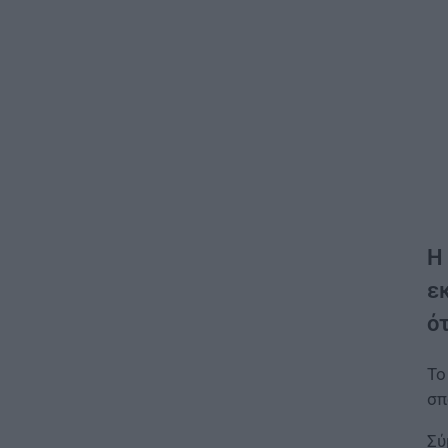
Η
εκ
ό
Τ
σπ
Σύ