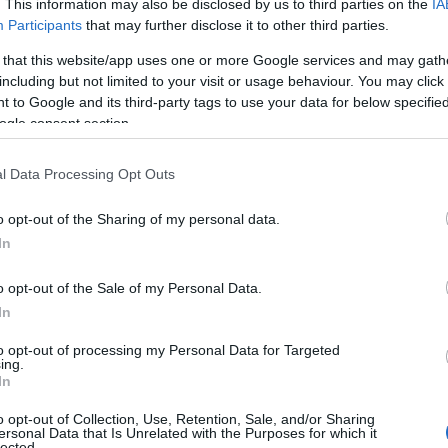
. This information may also be disclosed by us to third parties on the
IA
τά την επιτυχή ολοκλήρωση των υποχρεώσεων των σπουδ
Participants
that may further disclose it to other third parties.
ρας της χρονικής διάρκειας του προγράμματος, δηλαδή μ
 that this website/app uses one or more Google services and may gath
όρθωση των γραπτών της τρέχουσας εαρινής εξεταστική
including but not limited to your visit or usage behaviour. You may click 
 to Google and its third-party tags to use your data for below specifi
ΕΠ: Αιτήσεις για νέες προσλήψεις στον e-ΕΦΚΑ
ogle consent section.
ΑΣΠΑΙΤΕ επισημαίνει ακόμη ότι το πρόγραμμα είναι ενιαί
l Data Processing Opt Outs
ό το αν διεξάγεται σε περισσότερες πόλεις.
o opt-out of the Sharing of my personal data.
In
o opt-out of the Sale of my Personal Data.
In
to opt-out of processing my Personal Data for Targeted
ing.
In
o opt-out of Collection, Use, Retention, Sale, and/or Sharing
ersonal Data that Is Unrelated with the Purposes for which it
lected.