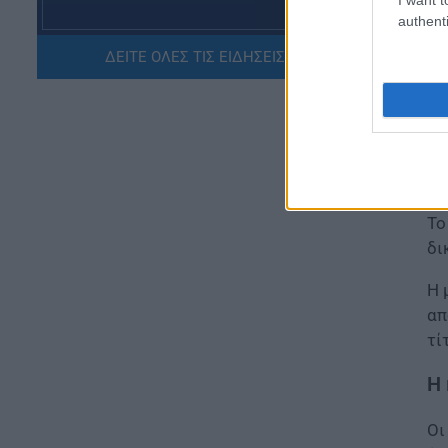
authenti
ΠΑΙΔΕΙΑ
ΔΕΙΤΕ ΟΛΕΣ ΤΙΣ ΕΙΔΗΣΕΙΣ ΕΔΩ »
ΝΕΟ φοιτητικό επίδομα: Για
ποιούς φοιτητές
Κά
07.08.2026 - 15:54
απ
αξ
ΠΑΙΔΕΙΑ
Τεχνητή Νοημοσύνη στα
το
σχολεία: Οι νέοι κανόνες για
μαθητές και εκπαιδευτικούς –
Το
Τι απαγορεύεται
δι
07.08.2026 - 15:45
Η 
ΕΙΔΗΣΕΙΣ
απ
Δεκαπενταύγουστος 2026:
τί
Πώς αμείβονται όσοι
εργαστούν – Τι ισχύει για
Η 
πενθήμερο, εξαήμερο και
άδεια
Οι
07.08.2026 - 14:30