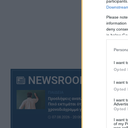
participants
Με
Downstream 
πέ
Please note
δι
information 
deny consent
ΑΣ
in below Go
Η 
Persona
απ
I want t
Opted 
NEWSROOM
I want t
Opted 
ΠΑΙΔΕΙΑ
Προσλήψεις αναπληρωτών:
I want 
Advertis
Ποιό εκτιμάται ότι θα είναι το
Opted 
χρονοδιάγραμμα για φέτος
07.08.2026 - 20:00
I want t
of my P
was col