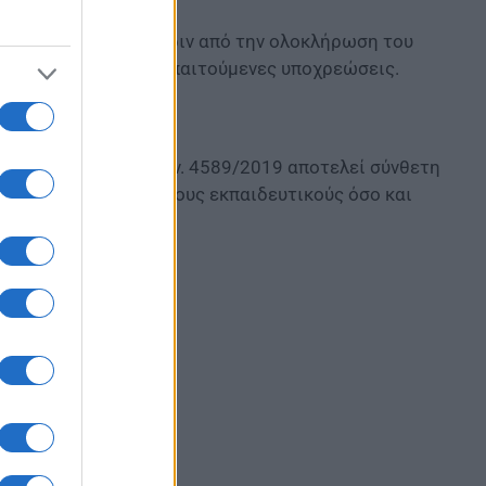
ίνεται μεμονωμένα πριν από την ολοκλήρωση του
ρωσαν επιτυχώς τις απαιτούμενες υποχρεώσεις.
ες
λογικών πινάκων του ν. 4589/2019 αποτελεί σύνθετη
όσο από τους υποψήφιους εκπαιδευτικούς όσο και