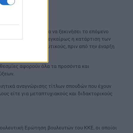
ς προθεσμίες, ενώ για να ξεκινήσει το επόμενο
ίναι να ολοκληρωθεί εγκαίρως η κατάρτιση των
υποψήφιους εκπαιδευτικούς, πριν από την έναρξη
οθεσμίες αφορούν όλα τα προσόντα και
ύξεων.
οιητικά αναγνώρισης τίτλων σπουδών που έχουν
λους είτε για μεταπτυχιακούς και διδακτορικούς
βουλευτική Ερώτηση βουλευτών του ΚΚΕ, οι οποίοι