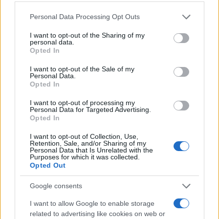
Please note that this website/app uses one or more Google
Personal Data Processing Opt Outs
services and may gather and store information including but
not limited to your visit or usage behaviour. You may click to
I want to opt-out of the Sharing of my
personal data.
grant or deny consent to Google and its third-party tags to
Opted In
use your data for below specified purposes in below Google
consent section.
I want to opt-out of the Sale of my
Personal Data.
Opted In
I want to opt-out of processing my
Personal Data for Targeted Advertising.
Opted In
Με απλά λόγια, η πρώτη φάση παραμένει θερμή, όμως η συ
I want to opt-out of Collection, Use,
επηρεάζεται από την ενίσχυση του μελτεμιού, που συμβάλλ
Retention, Sale, and/or Sharing of my
Personal Data that Is Unrelated with the
σταθεροποίηση και στην κάμψη των θερμοκρασιών.
Purposes for which it was collected.
Opted Out
Google consents
I want to allow Google to enable storage
related to advertising like cookies on web or