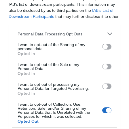
IAB’s list of downstream participants. This information may
also be disclosed by us to third parties on the
IAB’s List of
Downstream Participants
that may further disclose it to other
third parties.
Please note that this website/app uses one or more Google
Personal Data Processing Opt Outs
services and may gather and store information including but
not limited to your visit or usage behaviour. You may click to
I want to opt-out of the Sharing of my
personal data.
grant or deny consent to Google and its third-party tags to
Opted In
use your data for below specified purposes in below Google
consent section.
I want to opt-out of the Sale of my
Personal Data.
Opted In
Η αίτηση υποβάλλεται μέσω ειδικής ηλεκτρονικής
πλατφόρμας η οποία είναι προσβάσιμη στη διαδρομή:
I want to opt-out of processing my
Personal Data for Targeted Advertising.
Opted In
https://apps.espa.minedu.gov.gr/apospaseisdimos/
I want to opt-out of Collection, Use,
Προθεσμία υποβολής αιτήσεων ορίζεται από την
Retention, Sale, and/or Sharing of my
Personal Data that Is Unrelated with the
Δευτέρα 29/6/2026 έως την Κυριακή 12/7/2026 και ώρα
Purposes for which it was collected.
23:59.
Opted Out