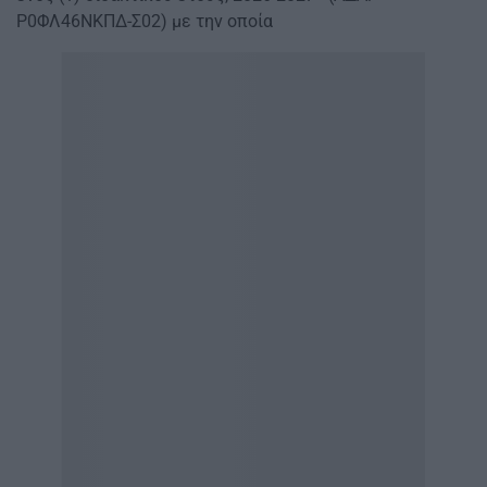
Ρ0ΦΛ46ΝΚΠΔ-Σ02) με την οποία