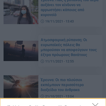
αυξάνει τον κίνδυνο να
αρρωστήσει κάποιος από
κορονοϊό
19/11/2021 - 13:43
Ατμοσφαιρική ρύπανση: Οι
ευρωπαϊκές πόλεις θα
μπορούσαν να αποφεύγουν τους
έξτρα πρόωρους θανάτους
11/11/2021 - 12:55
Έρευνα: Οι πιο πλούσιοι
εκπέμπουν περισσότερο
διοξείδιο του άνθρακα
21/10/2021 - 13:04