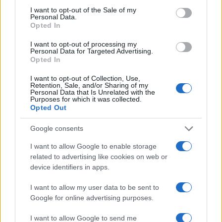
consent section.
I want to opt-out of the Sale of my
Δασικές πυρκαγιές: Η ρύπανση
Personal Data.
Opted In
του αέρα που προκαλούν
συνδέεται με πάνω από 33.000
I want to opt-out of processing my
θανάτους
Personal Data for Targeted Advertising.
Opted In
13/09/2021 - 13:23
I want to opt-out of Collection, Use,
Retention, Sale, and/or Sharing of my
Personal Data that Is Unrelated with the
Purposes for which it was collected.
Αντιμετώπιση της ατμοσφαιρικής
Opted Out
ρύπανσης στην Αθήνα: Ποιά μέτρα
έρχονται
Google consents
18/07/2021 - 12:18
I want to allow Google to enable storage
related to advertising like cookies on web or
device identifiers in apps.
Αυξημένος ο κίνδυνος και για
σταδιακή απώλεια όρασης λόγω
I want to allow my user data to be sent to
της ρύπανσης του αέρα
Google for online advertising purposes.
26/01/2021 - 12:42
I want to allow Google to send me