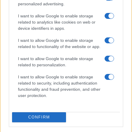
personalized advertising.
Έρευνα: Η ατμοσφαιρική ρύπανση
I want to allow Google to enable storage
αυξάνει τον κίνδυνο για χρόνια
related to analytics like cookies on web or
νεφρική νόσο
device identifiers in apps.
18/12/2020 - 11:24
I want to allow Google to enable storage
related to functionality of the website or app.
Lockdown: Μείωση ρεκόρ 7% στις
I want to allow Google to enable storage
εκπομπές διοξειδίου του
related to personalization.
άνθρακα το 2020
I want to allow Google to enable storage
12/12/2020 - 22:10
related to security, including authentication
functionality and fraud prevention, and other
user protection.
Συμφωνία για μείωση
τουλάχιστον 55% στις εκπομπές
διοξειδίου του άνθρακα έως το
CONFIRM
2030
12/12/2020 - 13:02