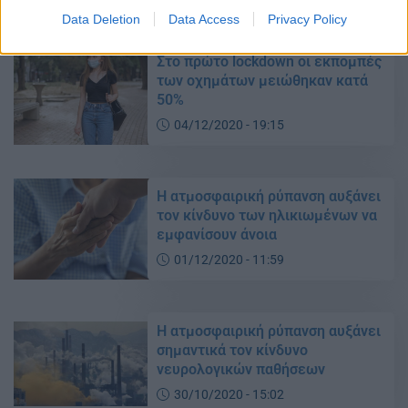
Data Deletion
Data Access
Privacy Policy
Στο πρώτο lockdown οι εκπομπές
των οχημάτων μειώθηκαν κατά
50%
04/12/2020 - 19:15
Η ατμοσφαιρική ρύπανση αυξάνει
τον κίνδυνο των ηλικιωμένων να
εμφανίσουν άνοια
01/12/2020 - 11:59
Η ατμοσφαιρική ρύπανση αυξάνει
σημαντικά τον κίνδυνο
νευρολογικών παθήσεων
30/10/2020 - 15:02