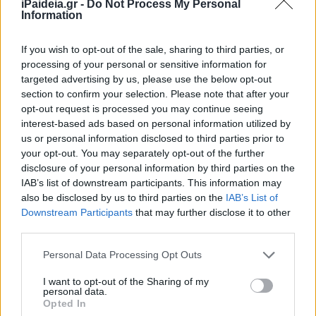
iPaideia.gr -
Do Not Process My Personal
Information
Έρευνα: Η μακρόχρονη έκθεση σε
ρύπανση του αέρα αυξάνει τον
If you wish to opt-out of the sale, sharing to third parties, or
κίνδυνο καρδιακής ανεπάρκειας
processing of your personal or sensitive information for
18/10/2021 - 13:04
targeted advertising by us, please use the below opt-out
section to confirm your selection. Please note that after your
opt-out request is processed you may continue seeing
interest-based ads based on personal information utilized by
Η ρύπανση του αέρα συνδέεται με
us or personal information disclosed to third parties prior to
σχεδόν έξι εκατομμύρια
your opt-out. You may separately opt-out of the further
πρόωρους τοκετούς ετησίως
disclosure of your personal information by third parties on the
29/09/2021 - 13:15
IAB’s list of downstream participants. This information may
also be disclosed by us to third parties on the
IAB’s List of
Downstream Participants
that may further disclose it to other
third parties.
Η παγκόσμια φωτορύπανση έχει
αυξηθεί σημαντικά λόγω του
Please note that this website/app uses one or more Google
Personal Data Processing Opt Outs
φωτισμού LED
services and may gather and store information including but
not limited to your visit or usage behaviour. You may click to
I want to opt-out of the Sharing of my
15/09/2021 - 13:22
personal data.
grant or deny consent to Google and its third-party tags to
Opted In
use your data for below specified purposes in below Google