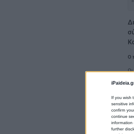
Δ
σ
Κ
Ο 
Οι
πτ
iPaideia.g
τα
ευ
If you wish 
πλ
sensitive in
confirm you
Πό
continue se
information 
Τα
further disc