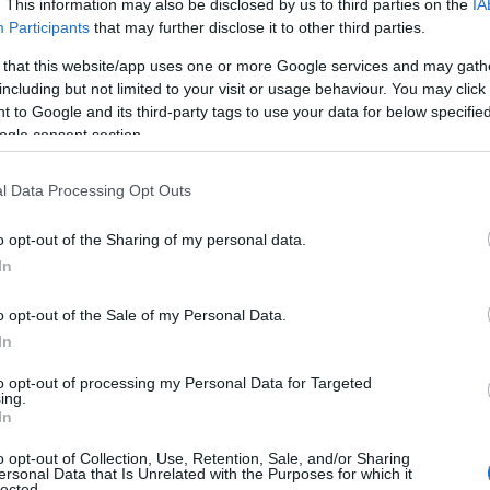
ταγωγή της αεροπορικής εταιρείας. Ειδικότερα, το νομι
. This information may also be disclosed by us to third parties on the
IA
Participants
that may further disclose it to other third parties.
 that this website/app uses one or more Google services and may gath
including but not limited to your visit or usage behaviour. You may click 
 to Google and its third-party tags to use your data for below specifi
ogle consent section.
l Data Processing Opt Outs
o opt-out of the Sharing of my personal data.
In
o opt-out of the Sale of my Personal Data.
αν η πτήση αναχωρεί ή καταλήγει σε κράτος-μέλος της Ε.
In
to opt-out of processing my Personal Data for Targeted
αν η πτήση ξεκινά από χώρα εκτός Ε.Ε. αλλά καταλήγει σ
ing.
αιρεία της Ε.Ε.
In
αν η πτήση αναχωρεί από χώρα της Ε.Ε. προς τρίτη χώρ
o opt-out of Collection, Use, Retention, Sale, and/or Sharing
ersonal Data that Is Unrelated with the Purposes for which it
αιρείας.
lected.