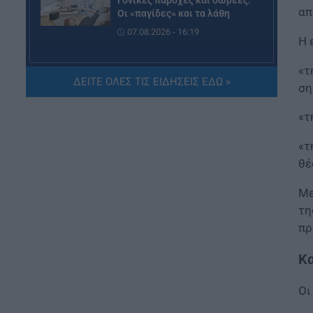
Γονικές παροχές και δωρεές:
απ
Οι «παγίδες» και τα λάθη
07.08.2026 - 16:19
Η 
ΠΑΙΔΕΙΑ
«τ
ΔΕΙΤΕ ΟΛΕΣ ΤΙΣ ΕΙΔΗΣΕΙΣ ΕΔΩ »
ΝΕΟ φοιτητικό επίδομα: Για
ση
ποιούς φοιτητές
07.08.2026 - 15:54
«τ
«τ
ΠΑΙΔΕΙΑ
θέ
Τεχνητή Νοημοσύνη στα
σχολεία: Οι νέοι κανόνες για
Με
μαθητές και εκπαιδευτικούς –
Τι απαγορεύεται
τη
07.08.2026 - 15:45
πρ
Κα
ΕΙΔΗΣΕΙΣ
Δεκαπενταύγουστος 2026:
Πώς αμείβονται όσοι
Οι
εργαστούν – Τι ισχύει για