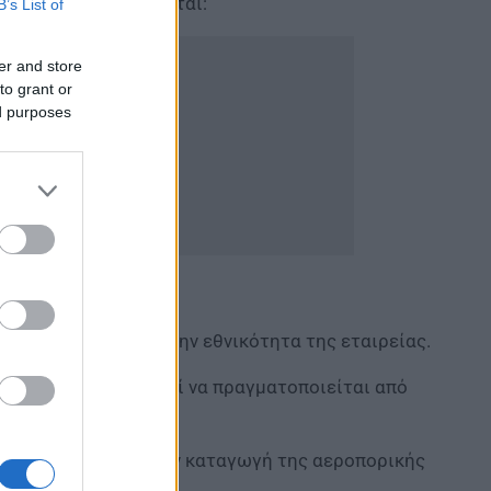
κό πλαίσιο εφαρμόζεται:
B’s List of
er and store
to grant or
ed purposes
Ε., ανεξάρτητα από την εθνικότητα της εταιρείας.
ε κράτος-μέλος, αρκεί να πραγματοποιείται από
α, ανεξάρτητα από την καταγωγή της αεροπορικής