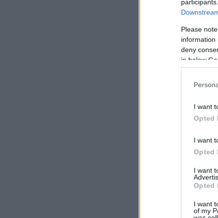
κα
participants
Downstream 
Please note
information 
deny consent
in below Go
Persona
I want t
Opted 
I want t
Ότ
Opted 
I want 
Ότ
Advertis
ετ
Opted 
Ότ
I want t
of my P
ετ
was col