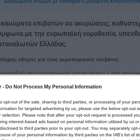
Δικαιώματα ατόμων με αναπηρία ή μειωμένη κινητικότητα
ικαιώματα επιβατών σε ακυρώσεις, καθυστε
ύμφωνα με την ευρωπαϊκή νομοθεσία, υπενθ
αταναλωτών Ελλάδας.
πλήρης οδηγός για τους αεροπορικούς επιβάτες
 αναποδιές στις αεροπορικές μετακινήσεις – από χαμέν
ήσεις – μπορούν να μετατρέψουν ένα ταξίδι σε πραγματι
r -
Do Not Process My Personal Information
λαιπωρία, είναι σημαντικό να γνωρίζουμε τα δικαιώματά
ρωπαϊκό δίκαιο. Η Ένωση Εργαζομένων Καταναλωτών Ελλ
to opt-out of the sale, sharing to third parties, or processing of your per
ηροφορίες που πρέπει να γνωρίζουμε πριν επιβιβαστούμ
formation for targeted advertising by us, please use the below opt-out s
r selection. Please note that after your opt-out request is processed y
τε εφαρμόζεται το ευρωπαϊκό νομικό πλαίσιο γ
eing interest-based ads based on personal information utilized by us or
disclosed to third parties prior to your opt-out. You may separately opt-
 δικαιώματα των επιβατών ισχύουν σε συγκεκριμένες πε
losure of your personal information by third parties on the IAB’s list of