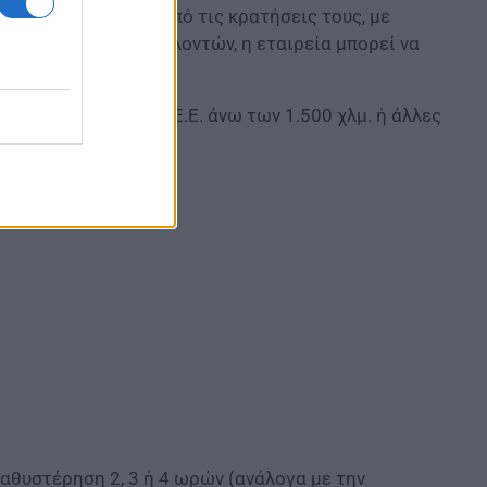
υς να παραιτηθούν από τις κρατήσεις τους, με
ύμενος αριθμός εθελοντών, η εταιρεία μπορεί να
 για πτήσεις εντός Ε.Ε. άνω των 1.500 χλμ. ή άλλες
 αποστάσεις.
αθυστέρηση 2, 3 ή 4 ωρών (ανάλογα με την