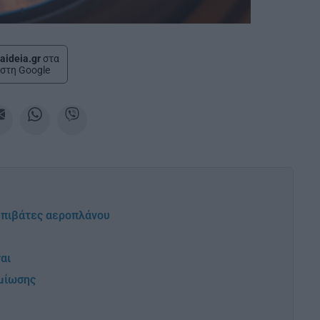
aideia.gr
στα
στη Google
 επιβάτες αεροπλάνου
αι
ημίωσης