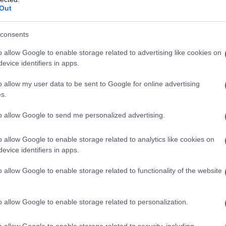
Out
ισημαίνεται ότι στην έννοια της Ε.Ε. περιλαμβάνονται επί
consents
o allow Google to enable storage related to advertising like cookies on
evice identifiers in apps.
o allow my user data to be sent to Google for online advertising
s.
to allow Google to send me personalized advertising.
o allow Google to enable storage related to analytics like cookies on
evice identifiers in apps.
o allow Google to enable storage related to functionality of the website
ίτε
Νέα voucher του ΟΠΕΚΑ για φθηνές διακοπές: Αιτήσε
αν η επιβίβαση μας απορρίπτεται
o allow Google to enable storage related to personalization.
 περιπτώσεις άρνησης επιβίβασης, συνήθως λόγω υπερά
o allow Google to enable storage related to security, including