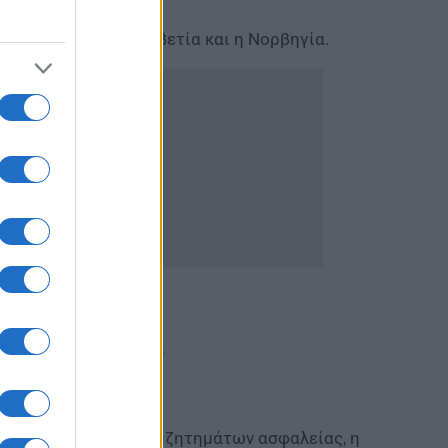
σης η Ισλανδία, η Ελβετία και η Νορβηγία.
ις, δικαιούχοι, ποσά
ριθμων κρατήσεων ή ζητημάτων ασφαλείας, η