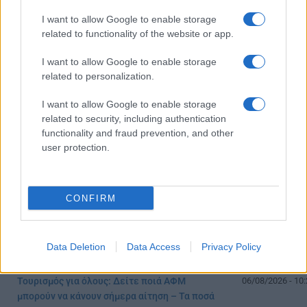
VOUCHER
ΑΓΡΟΤΙΚΗ ΕΣΤΙΑ
ΔΙΑΚΟΠΕΣ
ΚΟ
I want to allow Google to enable storage
ΟΠΕΚΑ
related to functionality of the website or app.
I want to allow Google to enable storage
related to personalization.
ΔΙΑΒΑΣΤΕ ΑΚΟΜΑ
I want to allow Google to enable storage
related to security, including authentication
functionality and fraud prevention, and other
user protection.
CONFIRM
Data Deletion
Data Access
Privacy Policy
Voucher για νέ
δικαιούχοι
Τουρισμός για όλους: Δείτε ποιά ΑΦΜ
06/08/2026 - 10:
μπορούν να κάνουν σήμερα αίτηση – Τα ποσά