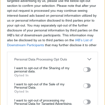
targeted advertising by us, please use the below opt-out
20 ευρώ ανά άτομο. Στο ποσό της οικονομικής συμμετοχής
section to confirm your selection. Please note that after your
συμπεριλαμβάνονται όλες οι νόμιμες κρατήσεις (ΦΠΑ κ.λπ.
opt-out request is processed you may continue seeing
Εάν ο δικαιούχος συμμετάσχει σε εκδρομή μεγαλύτερης δι
interest-based ads based on personal information utilized by
οποία έχει κληρωθεί, τότε θα επιβαρυνθεί ο ίδιος την επι
us or personal information disclosed to third parties prior to
ο δικαιούχος δεν θα μπορεί να συμμετάσχει σε εκδρομή μι
your opt-out. You may separately opt-out of the further
disclosure of your personal information by third parties on the
Δείτε επίσης
ΟΠΕΚΑ: Πότε θα δείτε ΝΕΑ ΠΟΣΑ στα επιδό
IAB’s list of downstream participants. This information may
also be disclosed by us to third parties on the
IAB’s List of
Downstream Participants
that may further disclose it to other
third parties.
Please note that this website/app uses one or more Google
Personal Data Processing Opt Outs
services and may gather and store information including but
not limited to your visit or usage behaviour. You may click to
I want to opt-out of the Sharing of my
personal data.
grant or deny consent to Google and its third-party tags to
Opted In
use your data for below specified purposes in below Google
consent section.
I want to opt-out of the Sale of my
Personal Data.
Opted In
I want to opt-out of processing my
Personal Data for Targeted Advertising.