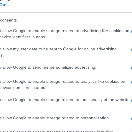
Out
consents
o allow Google to enable storage related to advertising like cookies on
evice identifiers in apps.
o allow my user data to be sent to Google for online advertising
s.
to allow Google to send me personalized advertising.
αφερόμενη στις επιπτώσεις αυτής της εξέλιξης, υποστήρι
τήματα όπως η γεωπολιτική θέση της χώρας, οι αναπτυξ
o allow Google to enable storage related to analytics like cookies on
φαλιστικού, η ισορροπία μεταξύ των γενεών».
evice identifiers in apps.
ριγράφοντας τη συνθετότητα του δημογραφικού μας προβλ
o allow Google to enable storage related to functionality of the website
λουν παιδιά, ότι αργούν να ενηλικιωθούν και να αναλάβου
κονομικές συνθήκες. Και μεταπολεμικά ήταν δύσκολες οι
ίμα αβεβαιότητας, ανασφάλειας, αποθάρρυνσης. Τότε υπήρ
o allow Google to enable storage related to personalization.
ν το αντιμετωπίζουν με αισιοδοξία, με τη φυσική ορμή τ
ό τους γονείς τους. Δεν εμπιστεύονται το οικονομικό σύ
o allow Google to enable storage related to security, including