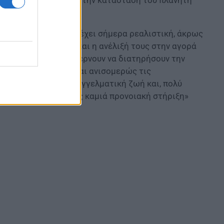
έρω τα παιδιά μου;» έχει σήμερα ρεαλιστική, άκρως
ουν ότι η παραμονή και η ανέλιξή τους στην αγορά
Ακόμη κι όταν καταφέρνουν να διατηρήσουν την
ουθούν να επωμίζονται ανισομερώς τις
οικογενειακή και επαγγελματική ζωή και, πολύ
θάνονται μόνες, χωρίς καμιά προνοιακή στήριξη»