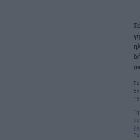
Σ
γ
η
δ
ακ
Σύ
δη
15
Τη
με
Σα
Ευ