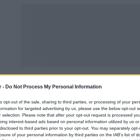
r -
Do Not Process My Personal Information
δικότερα, η Πρόεδρος της Δημοκρατίας τόνισε ότι ο πλη
μείωσε ότι από το 2011, όπως αποδεικνύουν σχετικές έρε
to opt-out of the sale, sharing to third parties, or processing of your per
ωτοφανή στα μεταπολεμικά χρόνια. Αναφέρθηκε, επίσης,
formation for targeted advertising by us, please use the below opt-out s
σθάνονται οι νέοι άνθρωποι και ιδιαίτερα οι γυναίκες 
r selection. Please note that after your opt-out request is processed y
eing interest-based ads based on personal information utilized by us or
ι πρόσθεσε ότι το δημογραφικό ζήτημα αποτελεί εθνική
disclosed to third parties prior to your opt-out. You may separately opt-
τατροπή της πατρίδας μας στην πιο γερασμένη χώρα τη
losure of your personal information by third parties on the IAB’s list of