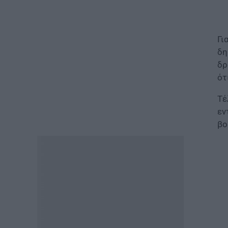
ΕΙΔΗΣΕΙΣ
Φωτοβολταϊκά στο μπαλκόνι:
Γι
Πώς μπορείτε να μειώσετε τον
δη
λογαριασμό ρεύματος
δρ
06.08.2026 - 13:01
ότ
ΕΙΔΗΣΕΙΣ
Τέ
Κοινωνικό Οικιακό Τιμολόγιο
εν
Ρεύματος: Πότε ανοίγει η
πλατφόρμα ξανά για τις
βο
αιτήσεις
06.08.2026 - 12:40
ΕΙΔΗΣΕΙΣ
Δημόσιο: Έντονες αντιδράσεις
για τη μοριοδότηση των
διδακτορικών στο νέο μοντέλο
επιλογής προϊσταμένων
06.08.2026 - 12:04