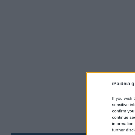
iPaideia.g
Ει
ση
If you wish 
πρ
sensitive in
αι
confirm you
continue se
κα
information 
με
further disc