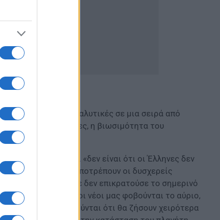
ξε ότι «θα είναι καταλυτικές σε μια σειρά από
ιακές της δυνατότητες, η βιωσιμότητα του
ήματος τόνισε ότι «δεν είναι ότι οι Έλληνες δεν
ν ευθύνες, ότι τους αποτρέπουν οι δυσχερείς
 συνθήκες. Όμως τότε δεν επικρατούσε το σημερινό
χε ελπίδα. Σήμερα οι νέοι μας φοβούνται το αύριο,
ης ηλικίας τους. Φοβούνται ότι θα ζήσουν χειρότερα
στημα, ανησυχούν για την κατάσταση του πλανήτη