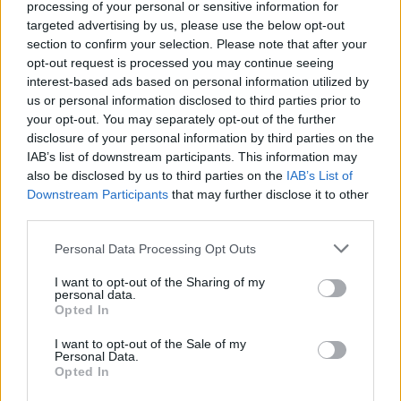
processing of your personal or sensitive information for
Αξιωματικών Λ.Σ.-ΕΛ.ΑΚΤ. ειδικότητας Κυβερνήτη ή
targeted advertising by us, please use the below opt-out
Μηχανικού, συμπληρώνουν και καταχωρίζουν
section to confirm your selection. Please note that after your
ηλεκτρονικά Αίτηση-Υπεύθυνη Δήλωση στην εφαρμογή
opt-out request is processed you may continue seeing
interest-based ads based on personal information utilized by
https://portal.hcg.gr/stratol που θα λειτουργήσει ειδικά
us or personal information disclosed to third parties prior to
για τον διαγωνισμό, τις ημερομηνίες από 10-01-2025,
your opt-out. You may separately opt-out of the further
ημέρα Παρασκευή, έως και 10-02-2025, ημέρα Δευτέρα.
disclosure of your personal information by third parties on the
Μετά τη 10-02-2025, η εφαρμογή απενεργοποιείται και,
IAB’s list of downstream participants. This information may
ως εκ τούτου, δεν γίνονται δεκτές αιτήσεις συμμετοχής.
also be disclosed by us to third parties on the
IAB’s List of
Η είσοδος των υποψηφίων στην εφαρμογή γίνεται με
Downstream Participants
that may further disclose it to other
τους προσωπικούς τους κωδικούς TAXISnet.
third parties.
Please note that this website/app uses one or more Google
Personal Data Processing Opt Outs
services and may gather and store information including but
not limited to your visit or usage behaviour. You may click to
I want to opt-out of the Sharing of my
personal data.
grant or deny consent to Google and its third-party tags to
Opted In
use your data for below specified purposes in below Google
consent section.
I want to opt-out of the Sale of my
Personal Data.
Opted In