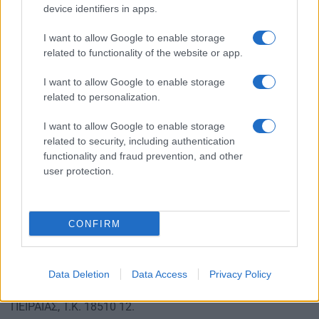
device identifiers in apps.
της, η εν λόγω Αίτηση-Υπεύθυνη Δήλωση γίνεται
εκτυπώσιμη. Οι υποψήφιοι/ες πρέπει να εκτυπώσουν
I want to allow Google to enable storage
από την εφαρμογή την Αίτηση-Υπεύθυνη Δήλωσή τους,
related to functionality of the website or app.
να την υπογράψουν και, αφού θεωρηθεί αρμοδίως για το
I want to allow Google to enable storage
γνήσιο της υπογραφής, να την υποβάλουν ταχυδρομικά,
related to personalization.
με συστημένη αλληλογραφία, μαζί με πλήρη
δικαιολογητικά, τις ημερομηνίες από 10-01-2025, ημέρα
I want to allow Google to enable storage
Παρασκευή, έως και 11-02-2025, ημέρα Τρίτη, στην
related to security, including authentication
Επιτροπή Παραλαβής-Ελέγχου δικαιολογητικών,
functionality and fraud prevention, and other
Μοριοδότησης και Κατάταξης, στην ακόλουθη
user protection.
διεύθυνση: Διαγωνισμός έτους 2024 για την πλήρωση 75
θέσεων Αξιωματικών Λ.Σ.-ΕΛ.ΑΚΤ. απευθείας κατάταξης,
ειδικότητας Κυβερνήτη ή Μηχανικού, με εφαρμογή του
CONFIRM
συστήματος μοριοδότησης, επιτροπή παραλαβής-
ελέγχου δικαιολογητικών, μοριοδότησης & κατάταξης,
υπουργείο Ναυτιλίας & Νησιωτικής Πολιτικής/
Data Deletion
Data Access
Privacy Policy
ΑΡΧΗΓΕΙΟ Λ.Σ.-ΕΛ.ΑΚΤ. Ακτή Βασιλειάδη-Πύλες Ε1-Ε2,
ΠΕΙΡΑΙΑΣ, Τ.Κ. 18510 12.