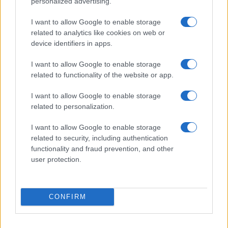
personalized advertising.
Η μίσθωση ορισμένου χρόνου λήγει μόλις περάσει το
I want to allow Google to enable storage
διάστημα αυτό, χωρίς να απαιτείται τίποτε άλλο.
related to analytics like cookies on web or
Μάλιστα, θεωρείται ότι ανανεώνεται, για αόριστο χρόνο,
device identifiers in apps.
μετά την τριετία όταν μετά την παρέλευση του
συμφωνημένου χρόνου ο μεν ενοικιαστής εξακολουθεί
I want to allow Google to enable storage
να χρησιμοποιεί την κατοικία ο δε ιδιοκτήτης δεν
related to functionality of the website or app.
εναντιώνεται.
I want to allow Google to enable storage
Η μίσθωση αόριστης διάρκειας μετά την παρέλευση της
related to personalization.
τριετίας λήγει με καταγγελία του ιδιοκτήτη ή του
I want to allow Google to enable storage
ενοικιαστή.
related to security, including authentication
Το ενοίκιο καταβάλλεται την ημερομηνία που έχουν
functionality and fraud prevention, and other
συμφωνήσει ιδιοκτήτης και ενοικιαστής.
user protection.
Η καταβολή της εγγύησης δεν αποτελεί υποχρέωση του
ενοικιαστή που πηγάζει από το νόμο αλλά έχει
CONFIRM
επικρατήσει ως μισθωτική συνήθεια.
Δεν αποδεχόμαστε και δεν υπογράφουμε όρους που δεν
κατανοούμε ή με τους οποίους δε συμφωνούμε απόλυτα.