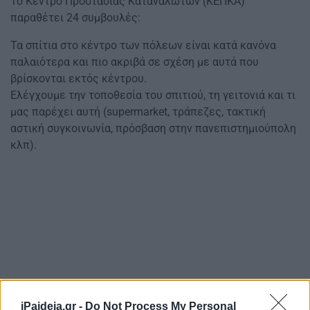
Το Κέντρο Προστασίας Καταναλωτών (ΚΕΠΚΑ)
παραθέτει 24 συμβουλές:
Τα σπίτια στο κέντρο των πόλεων είναι κατά κανόνα
παλαιότερα και πιο ακριβά σε σχέση με αυτά που
βρίσκονται εκτός κέντρου.
Ελέγχουμε την τοποθεσία του σπιτιού, τη γειτονιά και τι
μας παρέχει αυτή (supermarket, τράπεζες, τακτική
αστική συγκοινωνία, πρόσβαση στην πανεπιστημιούπολη
κλπ).
iPaideia.gr -
Do Not Process My Personal