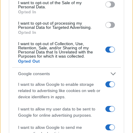
consent section.
I want to opt-out of the Sale of my
τις διορθώσει, πριν αρχίσουμε να κατοικούμε στο σπίτι.
Personal Data.
Opted In
Μεγάλη προσοχή χρειάζεται όταν αρχίσουν οι
I want to opt-out of processing my
διαπραγματεύσεις με τον ιδιοκτήτη για την ενοικίαση
Personal Data for Targeted Advertising.
του σπιτιού. Πρέπει να γνωρίζουμε:
Opted In
Στις μισθώσεις κατοικιών το ύψος του μισθώματος
I want to opt-out of Collection, Use,
διαμορφώνεται ελεύθερα και δεσμεύει και τις δύο
Retention, Sale, and/or Sharing of my
Personal Data that Is Unrelated with the
πλευρές.
Purposes for which it was collected.
Opted Out
Η μίσθωση κατοικίας ισχύει τουλάχιστον για τρία χρόνια
και αν ακόμα έχει συμφωνηθεί μικρότερος ή αόριστος
Google consents
χρόνος.
I want to allow Google to enable storage
Αν ο συμβατικός χρόνος έχει καθοριστεί μικρότερος της
related to advertising like cookies on web or
τριετίας και δεν υπάρχει συμφωνία αναπροσαρμογής
device identifiers in apps.
του μισθώματος για τον υπόλοιπο χρόνο, το
καταβαλλόμενο μίσθωμα αυξάνεται, ετησίως, κατά
I want to allow my user data to be sent to
ποσοστό 75% του τιμαρίθμου του κόστους ζωής που
Google for online advertising purposes.
δίνει η Τράπεζα της Ελλάδος για τους αμέσως
I want to allow Google to send me
προηγούμενους 12 μήνες.