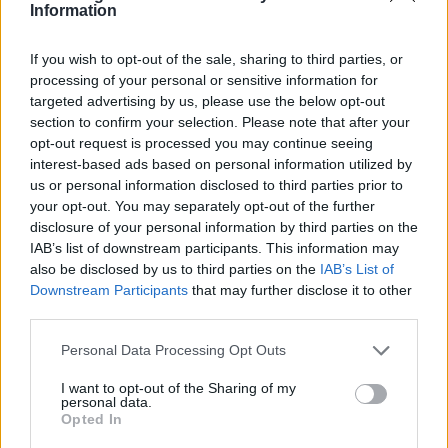
Information
If you wish to opt-out of the sale, sharing to third parties, or
processing of your personal or sensitive information for
targeted advertising by us, please use the below opt-out
section to confirm your selection. Please note that after your
opt-out request is processed you may continue seeing
interest-based ads based on personal information utilized by
us or personal information disclosed to third parties prior to
your opt-out. You may separately opt-out of the further
disclosure of your personal information by third parties on the
IAB’s list of downstream participants. This information may
also be disclosed by us to third parties on the
IAB’s List of
Downstream Participants
that may further disclose it to other
third parties.
Please note that this website/app uses one or more Google
Personal Data Processing Opt Outs
services and may gather and store information including but
not limited to your visit or usage behaviour. You may click to
I want to opt-out of the Sharing of my
personal data.
grant or deny consent to Google and its third-party tags to
Ελέγχουμε καλά το σπίτι για να διαπιστώσουμε τυχόν
Opted In
use your data for below specified purposes in below Google
βλάβες και να τις επισημάνουμε στον ιδιοκτήτη ώστε να