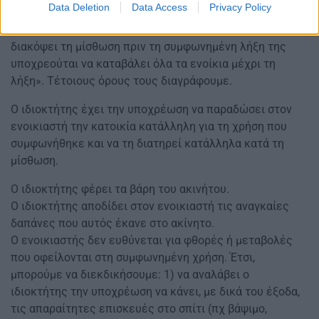
Data Deletion
Data Access
Privacy Policy
Σε πολλά συμβόλαια ενοικίασης περιέχονται όροι
δυσμενείς για τους ενοικιαστές, πχ «εάν ο ενοικιαστής
διακόψει τη μίσθωση πριν τη συμφωνημένη λήξη της
υποχρεούται να καταβάλει όλα τα ενοίκια μέχρι τη
λήξη». Τέτοιους όρους τους διαγράφουμε.
Ο ιδιοκτήτης έχει την υποχρέωση να παραδώσει στον
ενοικιαστή την κατοικία κατάλληλη για τη χρήση που
συμφωνήθηκε και να τη διατηρεί κατάλληλα κατά τη
μίσθωση.
Ο ιδιοκτήτης φέρει τα βάρη του ακινήτου.
Ο ιδιοκτήτης αποδίδει στον ενοικιαστή τις αναγκαίες
δαπάνες που αυτός έκανε στο ακίνητο.
Ο ενοικιαστής δεν ευθύνεται για φθορές ή μεταβολές
που οφείλονται στη συμφωνημένη χρήση. Έτσι,
μπορούμε να διεκδικήσουμε: 1) να αναλάβει ο
ιδιοκτήτης την υποχρέωση να κάνει, με δικά του έξοδα,
τις απαραίτητες επισκευές στο σπίτι (πχ βάψιμο,