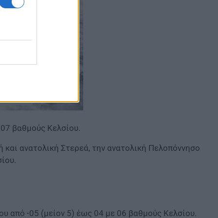
ε 07 βαθμούς Κελσίου.
κή και ανατολική Στερεά, την ανατολική Πελοπόννησο
σίου.
ου από -05 (μείον 5) έως 04 με 06 βαθμούς Κελσίου.