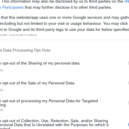
. This information may also be disclosed by us to third parties on the
IA
Participants
that may further disclose it to other third parties.
 that this website/app uses one or more Google services and may gath
including but not limited to your visit or usage behaviour. You may click 
 to Google and its third-party tags to use your data for below specifi
ogle consent section.
l Data Processing Opt Outs
o opt-out of the Sharing of my personal data.
In
 Στη Μακεδονία, τη Θράκη, τη Θεσσαλία και τα νησιά του
o opt-out of the Sale of my Personal Data.
 Στην κεντρική και την ανατολική Στερεά, την Εύβοια κα
In
λσίου.
to opt-out of processing my Personal Data for Targeted
ν Παρασκευή (21-02-25)
ing.
In
o opt-out of Collection, Use, Retention, Sale, and/or Sharing
ersonal Data that Is Unrelated with the Purposes for which it
lected.