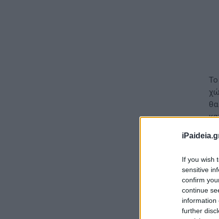
Το
χώ
θα
κα
Κρ
iPaideia.g
Α.
If you wish 
Θ
sensitive in
confirm you
Σή
continue se
information 
further disc