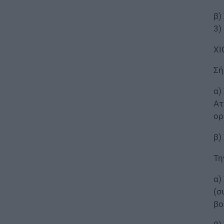
πενθήμερο, εξαήμερο και
άδεια
β)
3)
07.08.2026 - 14:30
ΧΙ
ΠΑΙΔΕΙΑ
Παιδικοί σταθμοί ΕΣΠΑ 2026 –
Σή
2027: Δείτε πότε αναμένονται
τα προσωρινά αποτελέσματα
α)
για τα voucher
Ατ
07.08.2026 - 13:52
ορ
ΕΙΔΗΣΕΙΣ
β)
Ιός Δυτικού Νείλου: Στο
«κόκκινο» φέτος η Αττική –
Τη
Πώς μεταδίδεται, ποια είναι τα
συμπτώματα, ποια είναι τα
α)
μέτρα προστασίας
(σ
07.08.2026 - 13:19
βο
ΕΙΔΗΣΕΙΣ