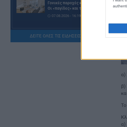
Γονικές παροχές και δωρεές:
authenti
Οι «παγίδες» και τα λάθη
07.08.2026 - 16:19
ΠΑΙΔΕΙΑ
ΔΕΙΤΕ ΟΛΕΣ ΤΙΣ ΕΙΔΗΣΕΙΣ ΕΔΩ »
ΝΕΟ φοιτητικό επίδομα: Για
ποιούς φοιτητές
07.08.2026 - 15:54
ΠΑΙΔΕΙΑ
Τεχνητή Νοημοσύνη στα
α)
σχολεία: Οι νέοι κανόνες για
μαθητές και εκπαιδευτικούς –
β)
Τι απαγορεύεται
κα
07.08.2026 - 15:45
Το
ΕΙΔΗΣΕΙΣ
Δεκαπενταύγουστος 2026:
Κλ
Πώς αμείβονται όσοι
α)
εργαστούν – Τι ισχύει για