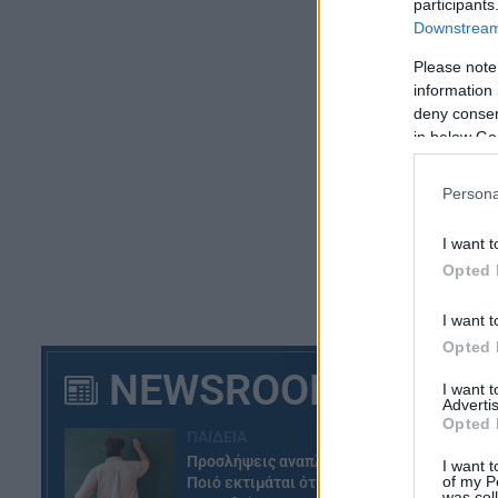
participants
Downstream 
Please note
information 
deny consent
in below Go
Persona
I want t
Opted 
α)
I want t
β)
Opted 
Κε
NEWSROOM
I want 
Τη
Advertis
Opted 
ΠΑΙΔΕΙΑ
Προσλήψεις αναπληρωτών:
I want t
of my P
Ποιό εκτιμάται ότι θα είναι το
was col