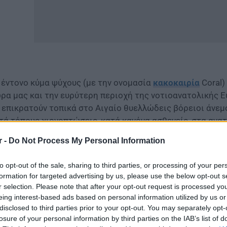
 έντονο κύμα ψύχους (με την ονομασία
κακοκαιρία
Coral)
ρα μας και την ευρύτερη περιοχή της νοτιοανατολικής 
 επικρατούν τοπικά στο Αιγαίο θυελλώδεις βόρειοι άνεμ
τά τόπους χιονοπτώσεις, κατά κανόνα ασθενείς, στα ανατ
ήτη.
r -
Do Not Process My Personal Information
 Πιο αναλυτικά:
to opt-out of the sale, sharing to third parties, or processing of your per
ΕΡΜΟΚΡΑΣΙΕΣ
formation for targeted advertising by us, please use the below opt-out s
r selection. Please note that after your opt-out request is processed y
μερα Πέμπτη (20-02-25)
eing interest-based ads based on personal information utilized by us or
disclosed to third parties prior to your opt-out. You may separately opt-
losure of your personal information by third parties on the IAB’s list of