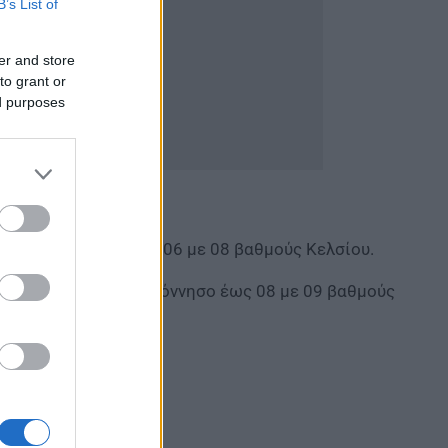
B’s List of
er and store
to grant or
ed purposes
 βορείου Αιγαίου έως 06 με 08 βαθμούς Κελσίου.
ι την ανατολική Πελοπόννησο έως 08 με 09 βαθμούς