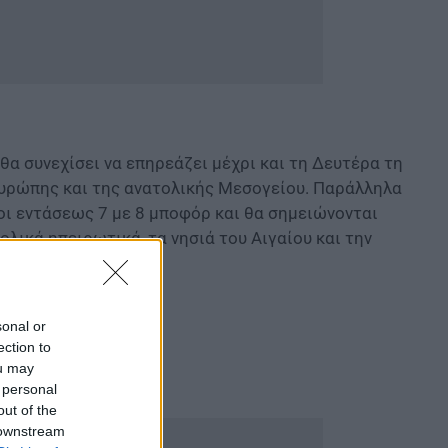
 θα συνεχίσει να επηρεάζει μέχρι και τη Δευτέρα τη
Ευρώπης και της ανατολικής Μεσογείου. Παράλληλα
οι εντάσεως 7 με 8 μποφόρ και θα σημειώνονται
ολικά ηπειρωτικά, τα νησιά του Αιγαίου και την
sonal or
ection to
ou may
 personal
out of the
 downstream