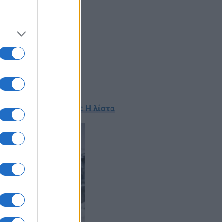
ευή 21 Φεβρουαρίου: Η λίστα