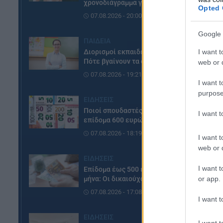
χρονοδιάγραμμα για φέτος
Opted 
07.08.2026 - 20:00
Google 
ΠΑΙΔΕΙΑ
I want t
Διορισμοί εκπαιδευτικών:
Πότε βγαίνουν τα ονόματα
web or d
07.08.2026 - 19:21
I want t
purpose
ΕΙΔΗΣΕΙΣ
Δε
Ποιοί σπουδαστές θα λάβουν
I want 
επίδομα 600 ευρώ
07.08.2026 - 18:19
I want t
web or d
ΕΙΔΗΣΕΙΣ
I want t
Επίδομα έως 500 ευρώ τον
or app.
μήνα: Οι δικαιούχοι
07.08.2026 - 17:08
I want t
ΕΙΔΗΣΕΙΣ
I want t