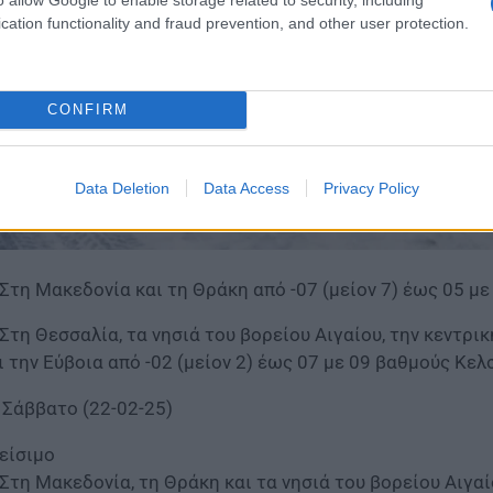
cation functionality and fraud prevention, and other user protection.
CONFIRM
Data Deletion
Data Access
Privacy Policy
 Στη Μακεδονία και τη Θράκη από -07 (μείον 7) έως 05 μ
 Στη Θεσσαλία, τα νησιά του βορείου Αιγαίου, την κεντρι
ι την Εύβοια από -02 (μείον 2) έως 07 με 09 βαθμούς Κελ
 Σάββατο (22-02-25)
είσιμο
 Στη Μακεδονία, τη Θράκη και τα νησιά του βορείου Αιγαί