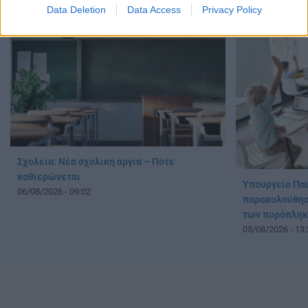
Data Deletion
Data Access
Privacy Policy
Σχολεία: Νέα σχολική αργία – Πότε
καθιερώνεται
Υπουργείο Παι
06/08/2026 - 09:02
παρακολούθηση
των πυρόπληκ
05/08/2026 - 13: