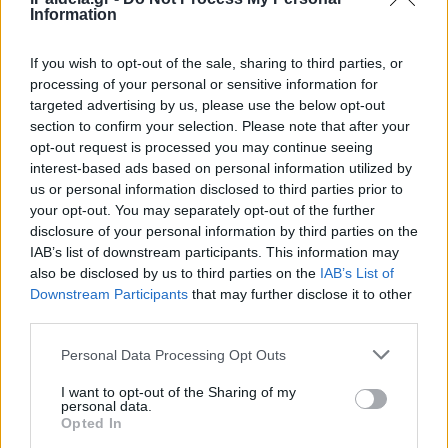
Information
If you wish to opt-out of the sale, sharing to third parties, or
processing of your personal or sensitive information for
targeted advertising by us, please use the below opt-out
section to confirm your selection. Please note that after your
opt-out request is processed you may continue seeing
interest-based ads based on personal information utilized by
us or personal information disclosed to third parties prior to
Ακολουθείστε το iPaideia.gr στο Go
your opt-out. You may separately opt-out of the further
disclosure of your personal information by third parties on the
Ειδήσεις
Tελευταίες
για την Παιδεία και την εργασ
IAB’s list of downstream participants. This information may
also be disclosed by us to third parties on the
IAB’s List of
Downstream Participants
that may further disclose it to other
third parties.
Please note that this website/app uses one or more Google
Personal Data Processing Opt Outs
services and may gather and store information including but
not limited to your visit or usage behaviour. You may click to
I want to opt-out of the Sharing of my
personal data.
grant or deny consent to Google and its third-party tags to
Opted In
use your data for below specified purposes in below Google