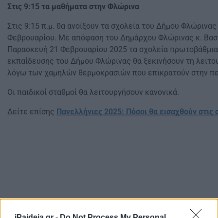
Στις 9:15 τα μαθήματα στην Φλώρινα
Στις 9:15 π.μ. θα ανοίξουν τα σχολεία του Δήμου Φλώρινα
Φεβρουαρίου. Με απόφαση του Δημάρχου Φλώρινας κ. Βασί
Παρασκευή 21 Φεβρουαρίου 2025 τα σχολεία πρωτοβάθμια
εκπαίδευσης του Δήμου Φλώρινας θα ξεκινήσουν τη λειτουρ
λόγω των χαμηλών θερμοκρασιών που επικρατούν στην πε
Οι παιδικοί σταθμοί θα λειτουργήσουν κανονικά.
Δείτε επίσης
Πανελλήνιες 2025: Πόσοι θα εισαχθούν στις 
iPaideia.gr -
Do Not Process My Personal