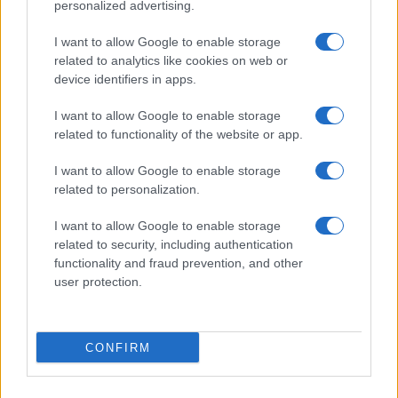
personalized advertising.
I want to allow Google to enable storage
Σχολεία: Χωρίς Δευτεροβάθμια Δομή
ΑΣΕΠ: Το χρον
related to analytics like cookies on web or
Ειδικής Αγωγής η Αίγινα – Τι απαντά το
διορισμούς κ
device identifiers in apps.
Υπουργείο Εσωτερικών
06/08/2026 - 14:
07/08/2026 - 11:25
I want to allow Google to enable storage
related to functionality of the website or app.
I want to allow Google to enable storage
related to personalization.
I want to allow Google to enable storage
related to security, including authentication
functionality and fraud prevention, and other
user protection.
Διορισμοί εκπαιδευτικών – ΟΠΣΥΔ: Αυτά
πρέπει να προσέξετε πριν δηλώσετε
Διορισμοί εκπ
CONFIRM
περιοχές
κριτήρια και η
06/08/2026 - 13:52
προσωρινή το
06/08/2026 - 11: