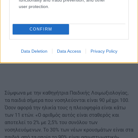
user protection.
CONFIRM
Data Deletion
Data Access
Privacy Policy
Σύμφωνα με την καθηγήτρια Παιδικής Λοιμωξιολογίας,
τα παιδιά σήμερα που νοσηλεύονται είναι 90 μέχρι 100.
Όσον αφορά την ηλικία τους η πλειοψηφία είναι κάτω
των 11 ετών. «Ο αριθμός αυτός είναι σταθερός και
αποτελεί το 2% με 2,5% του συνόλου των
νοσηλευόμενων. Το 30% των νέων κρουσμάτων είναι στα
παιδιά, από τα οποία το 90% είναι ασυμπτωματικά»