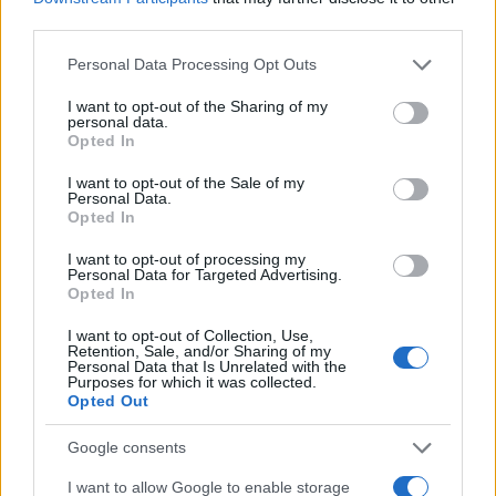
third parties.
Please note that this website/app uses one or more Google
Personal Data Processing Opt Outs
services and may gather and store information including but
not limited to your visit or usage behaviour. You may click to
I want to opt-out of the Sharing of my
personal data.
grant or deny consent to Google and its third-party tags to
Opted In
use your data for below specified purposes in below Google
consent section.
I want to opt-out of the Sale of my
Personal Data.
Opted In
Ο εμβολιασμός των εφήβων συμβάλλει σημαντικά στη
I want to opt-out of processing my
νοσηρότητα της συγκεκριμένης ηλικιακής ομάδας, είπε
Personal Data for Targeted Advertising.
Opted In
επίσης, κάνοντας λόγο για σταδιακή σταθεροποίηση στην
διάδοση των
κρουσμάτων
. Η συντριπτική πλειοψηφία
I want to opt-out of Collection, Use,
όσων χάνουν την ζωή τους είναι ανεμβολίαστοι ή
Retention, Sale, and/or Sharing of my
Personal Data that Is Unrelated with the
μερικώς εμβολιασμένοι.
Purposes for which it was collected.
Opted Out
Η κα Παπαευαγγέλου είπε επίσης ότι δημοσιεύθηκε
Google consents
σήμερα και η νέα μελέτη Λύτρα -Τσιόδρα σύμφωνα με
την οποία ο εμβολιασμός απέτρεψε 20.000 θανάτους
I want to allow Google to enable storage