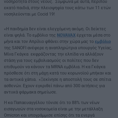
νοσηρότητα στους νέους. Σύμφωνα με αυτά, περίπου
εκατό παιδιά, στην πλειοψηφία τους κάτω των 11 ετών
νοσηλεύονται με Cocid 19!
«Η πανδημία δεν είναι ελεγχόμενη ακόμη. Οι δείκτες
είναι ψηλά. To εμβόλιο της
NOVAVAX
έρχεται μέσα στο
μήνα και τον Απρίλιο φθάνει στην χώρα μας το
εμβόλιο
της SANOFI ανέφερε η αναπληρώτρια υπουργός Υγείας,
Μίνα Γκάγκα εκφράζοντας την ελπίδα να αλλάξουν
στάση για τους εμβολιασμούς οι πολίτες που δεν
επιθυμούν να κάνουν τα MRNA εμβόλια. Η κα Γκάγκα
πρόσθεσε ότι στη μάχη κατά του κορωνοϊού μπήκαν και
τα αντιικά χάπια. «Ξεκίνησε η αποστολή τους σε σπίτια
ασθενών. Εχουν εγκριθεί πάνω από 300 αιτήσεις για
αντιικά φάρμακα σημείωσε.
Η κα Παπαευαγγέλου τόνισε ότι το 88% των νέων
εισαγωγών στα νοσοκομεία είναι με την μετάλλαξη
Omicron και υπογράμμισε επίσης ότι τα ενεργά