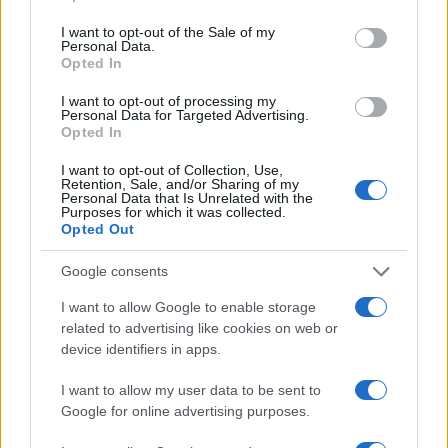
use your data for below specified purposes in below Google
με την οποία συνεργάζονται και μόνο σε αυτήν για
consent section.
I want to opt-out of the Sale of my
θέματα που σχετίζονται με τον τραπεζικό λογαριασμό
Personal Data.
Opted In
τους ή την προπληρωμένη κάρτα αγορών. Σημειώνεται,
ότι η ηλεκτρονική πλατφόρμα του ΚΕΑ παραμένει
I want to opt-out of processing my
ανοιχτή, ώστε οι ενδιαφερόμενοι να την επισκέπτονται
Personal Data for Targeted Advertising.
Opted In
και να υποβάλλουν τις αιτήσεις τους.
ΚΕΑ: Πληρώνεται η δεύτερη δόση
I want to opt-out of Collection, Use,
Retention, Sale, and/or Sharing of my
ΚΕΑ 2017: Όσα πρέπει να γνωρίζετε
Personal Data that Is Unrelated with the
Purposes for which it was collected.
Opted Out
Google consents
I want to allow Google to enable storage
related to advertising like cookies on web or
device identifiers in apps.
I want to allow my user data to be sent to
Google for online advertising purposes.