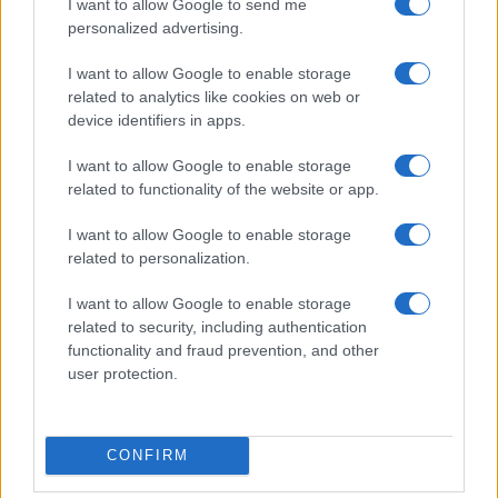
I want to allow Google to send me
personalized advertising.
I want to allow Google to enable storage
related to analytics like cookies on web or
device identifiers in apps.
I want to allow Google to enable storage
Ακολουθείστε το iPaideia.gr στο Google News
related to functionality of the website or app.
Ειδήσεις
Tελευταίες
για την Παιδεία και την εργασία
I want to allow Google to enable storage
iPaideia.gr
στο
related to personalization.
I want to allow Google to enable storage
related to security, including authentication
functionality and fraud prevention, and other
user protection.
CONFIRM
Στην Κατηγορία:
ΕΙΔΗΣΕΙΣ