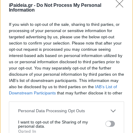
iPaideia.gr -
Do Not Process My Personal
Information
If you wish to opt-out of the sale, sharing to third parties, or
processing of your personal or sensitive information for
targeted advertising by us, please use the below opt-out
section to confirm your selection. Please note that after your
opt-out request is processed you may continue seeing
interest-based ads based on personal information utilized by
us or personal information disclosed to third parties prior to
Η πληρωμή του
ΚΕΑ
θα πραγματοποιηθεί με πίστωση εξ
your opt-out. You may separately opt-out of the further
ημισείας στο λογαριασμό και στην προπληρωμένη κάρτα
disclosure of your personal information by third parties on the
αγορών, στις περιπτώσεις που το συνολικό
IAB’s list of downstream participants. This information may
καταβαλλόμενο ποσό είναι ίσο με ή υπερβαίνει τα 100
also be disclosed by us to third parties on the
IAB’s List of
ευρώ ανά μήνα.
Downstream Participants
that may further disclose it to other
third parties.
Η
προπληρωμένη τραπεζική κάρτα
του δικαιούχου
Please note that this website/app uses one or more Google
μπορεί να χρησιμοποιηθεί, χωρίς κανέναν περιορισμό,
Personal Data Processing Opt Outs
services and may gather and store information including but
για οποιαδήποτε αγορά, συμπεριλαμβανομένων των
not limited to your visit or usage behaviour. You may click to
I want to opt-out of the Sharing of my
ηλεκτρονικών αγορών. Στο πλαίσιο αυτό, οι δικαιούχοι
personal data.
grant or deny consent to Google and its third-party tags to
του ΚΕΑ παρακαλούνται να απευθύνονται στην τράπεζα
Opted In