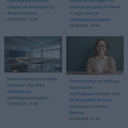
Προπληρωμένη κάρτα:
κάνουν για να λάβουν το
Οδηγός για αναπληρωτές –
επίδομα ανεργίας ΔΥΠΑ και
Δικαιολογητικά
τι ισχύει για την
24/06/2026 - 21:41
προπληρωμένη κάρτα
23/06/2026 - 09:01
Εκπαιδευτικοί για επίδομα
Εκπαιδευτικοί για επίδομα
ανεργίας: «Όχι άλλο
ανεργίας και
καλοκαίρι με
προπληρωμένη κάρτα: Πώς
προπληρωμένη κάρτα»
θα πληρωθούν ενοίκιο,
15/05/2026 - 21:30
κοινόχρηστα, δόσεις
δανείου;
01/04/2026 - 21:20