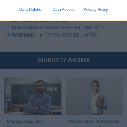
Data Deletion
Data Access
Privacy Policy
TAGS:
KEAPROGRAM.GR
ΚΕΑ
ΚΟΙΝΩΝΙΚΟ ΕΙΣΟΔΗΜΑ ΑΛΛΗΛΕΓΓΥΗΣ 2017
ΠΛΗΡΩΜΗ
ΠΡΟΠΛΗΡΩΜΕΝΗ ΚΑΡΤΑ
ΔΙΑΒΑΣΤΕ ΑΚΟΜΑ
Επίδομα Ανεργίας –
Αναπληρωτές: Τι πρέπει να