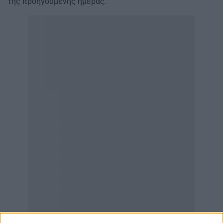
της προηγούμενης ημέρας.