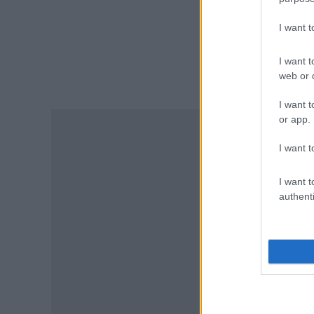
07.08.2026 - 09:19
I want 
ΕΙΔΗΣΕΙΣ
ΟΠΕΚΑ: Σήμερα η πληρωμή του
I want t
επιδόματος των 1.000 ευρώ –
web or d
Ποιοί θα το λάβουν
07.08.2026 - 08:59
I want t
or app.
ΠΑΙΔΕΙΑ
I want t
Πανεπιστήμιο Πατρών: Ισχυρή
διεθνής ανταπόκριση στο νέο
αγγλόφωνο πρόγραμμα
I want t
Ιατρικής
authenti
06.08.2026 - 20:20
ΕΙΔΗΣΕΙΣ
ΓΕΣ: Κατάταξη επιτυχόντων
στη Στρατιωτική Σχολή
Ευελπίδων
TA
06.08.2026 - 19:17