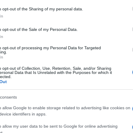
ν θα έχουν καμία μείωση του μισθού τους, ενώ όσοι αμεί
o opt-out of the Sharing of my personal data.
ερομίσθιό τους
(άρθρ. 2 παρ.3 ΝΔ 3755/1955).
In
 μία επιχείρηση λειτουργήσει φέτος κατ’ εξαίρεση (ενώ 
o opt-out of the Sale of my Personal Data.
νονισμού Εργασίας, επιχειρησιακής συνήθειας ή εθίμου)
In
καιούνται προσαύξηση μισθού κατά 1/25 και οι αμειβόμεν
υ ωρομισθίου των οποίων θα υπολογισθεί και η προσαύξη
to opt-out of processing my Personal Data for Targeted
ing.
In
o opt-out of Collection, Use, Retention, Sale, and/or Sharing
ersonal Data that Is Unrelated with the Purposes for which it
lected.
Out
consents
o allow Google to enable storage related to advertising like cookies on
evice identifiers in apps.
o allow my user data to be sent to Google for online advertising
s.