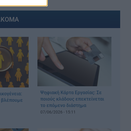
ΑΚΟΜΑ
Ψηφιακή Κάρτα Εργασίας: Σε
ικογένεια:
ποιούς κλάδους επεκτείνεται
ά βλέπουμε
το επόμενο διάστημα
07/06/2026 - 15:11