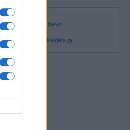
deia.gr στο Google News
iPaideia.gr
και την εργασία στο