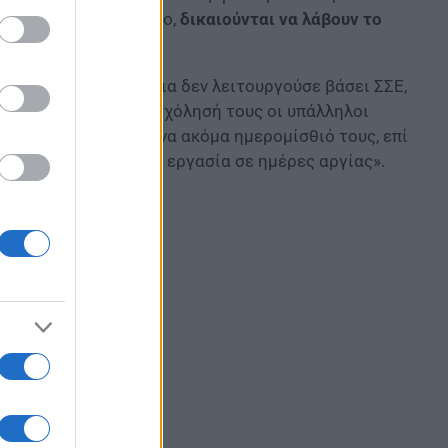
βονται με ημερομίσθιο,
δικαιούνται να λάβουν το
τα προηγούμενα χρόνια δεν λειτουργούσε βάσει ΣΣΕ,
, τότε για πλήρη απασχόλησή τους οι υπάλληλοι
οι με ημερομίσθιο ένα ακόμα ημερομίσθιό τους, επί
ση κατά 75% για την εργασία σε ημέρες αργίας».