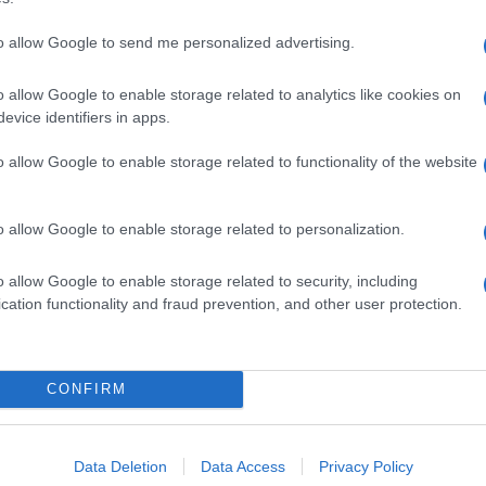
to allow Google to send me personalized advertising.
Ακολουθείστε το iPai
o allow Google to enable storage related to analytics like cookies on
evice identifiers in apps.
Ειδήσεις
Tελευταίες
για την Παιδεία 
o allow Google to enable storage related to functionality of the website
o allow Google to enable storage related to personalization.
o allow Google to enable storage related to security, including
cation functionality and fraud prevention, and other user protection.
Στην Κατηγορία:
ΕΙΔΗΣΕΙΣ
CONFIRM
ΑΡΓΙΑ
ΕΡΓΑΣΙΑ
ΚΑΘΑΡΑ ΔΕΥΤΕΡΑ
GS:
Data Deletion
Data Access
Privacy Policy