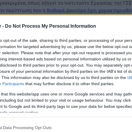
γκεκριμένα, όπως εξηγεί το Ινστιτούτο Εργασίας της ΓΣΕ
ην περίπτωση που η
Καθαρά Δευτέρα έχει χαρακτηρισθεί
ιχείρησης, από επιχειρησιακή συνήθεια και έθιμο, κατά 
τή».
r -
Do Not Process My Personal Information
νελλήνιες 2023: Ποιά επαγγέλματα θα έχουν τη
to opt-out of the sale, sharing to third parties, or processing of your per
formation for targeted advertising by us, please use the below opt-out s
r selection. Please note that after your opt-out request is processed y
eing interest-based ads based on personal information utilized by us or
disclosed to third parties prior to your opt-out. You may separately opt-
losure of your personal information by third parties on the IAB’s list of
. This information may also be disclosed by us to third parties on the
IA
Participants
that may further disclose it to other third parties.
 that this website/app uses one or more Google services and may gath
including but not limited to your visit or usage behaviour. You may click 
 to Google and its third-party tags to use your data for below specifi
ogle consent section.
l Data Processing Opt Outs
ίσης τονίζει πως: «Στην περίπτωση που οι εργαζόμενοι