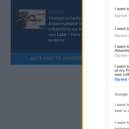
δε
I want t
ΠΑΙΔΕΙΑ
ημ
Opted 
Υπουργείο Παιδείας:
Ανακοινώθηκαν 95
Αν
I want t
ειδικότητες και 860 τμήματα
Κα
των ΣΑΕΚ – Πότε ξεκινούν οι
Opted 
δι
αιτήσεις
το
I want 
07.08.2026 - 10:04
Advertis
Opted 
ΔΕΙΤΕ ΟΛΕΣ ΤΙΣ ΕΙΔΗΣΕΙΣ ΕΔΩ »
ΠΑΙΔΕΙΑ
I want t
Προσλήψεις αναπληρωτών
of my P
2026: Πόσες προσλήψεις θα
was col
Opted 
γίνουν στην Α’ φάση
07.08.2026 - 09:40
Google 
ΠΑΙΔΕΙΑ
I want t
Διορισμοί εκπαιδευτικών –
web or d
Υπουργείο Παιδείας:
«Κλείδωσε» η ημερομηνία
I want t
ανακοίνωσης των ονομάτων
purpose