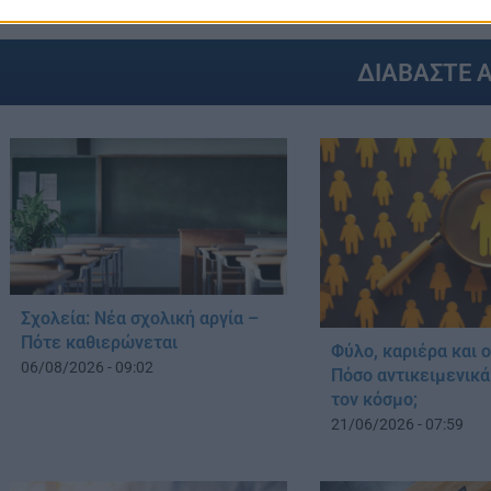
ΔΙΑΒΑΣΤΕ 
Σχολεία: Νέα σχολική αργία –
Πότε καθιερώνεται
Φύλο, καριέρα και ο
06/08/2026 - 09:02
Πόσο αντικειμενικ
τον κόσμο;
21/06/2026 - 07:59