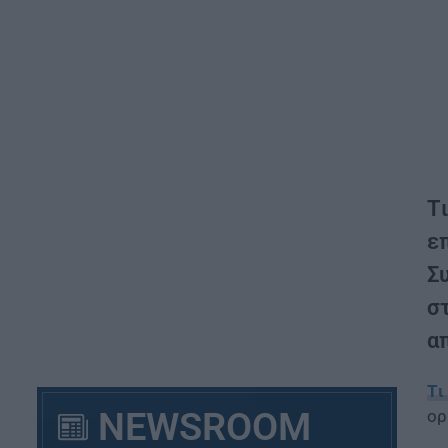
T
ε
Συ
σ
απ
Tι
NEWSROOM
ορ