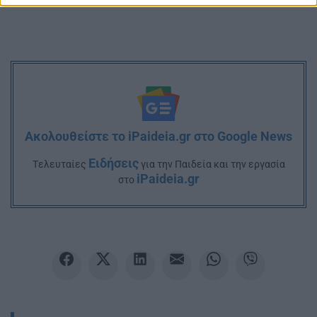
Ακολουθείστε το iPaideia.gr στο Google News
Ειδήσεις
Tελευταίες
για την Παιδεία και την εργασία
iPaideia.gr
στο