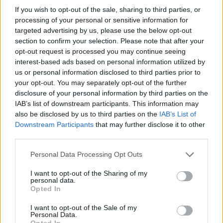
Η χώρα μας με την Μαρίνα Σάττι και το τραγούδι Ζάρι
If you wish to opt-out of the sale, sharing to third parties, or
μπορεί να έχει πέσει πλέον στην 9η θέση για τον μεγάλο
processing of your personal or sensitive information for
νικητή, βρίσκεται όμως σε πολύ καλό δρόμο στην
targeted advertising by us, please use the below opt-out
ψηφορία του κοινού. Το ελληνικό τραγούδι εντυπωσίασε
section to confirm your selection. Please note that after your
opt-out request is processed you may continue seeing
τους φαν του εξωτερικού από την πρώτη στιγμή και
interest-based ads based on personal information utilized by
μετά την κυκλοφορία των βίντεο από τις πρόβες,
us or personal information disclosed to third parties prior to
σχολιάζεται θετικά στα μέσα κοινωνικής δικτύωσης.
your opt-out. You may separately opt-out of the further
Μένει να ολοκληρωθεί και η εμφάνιση στον ημιτελικό
disclosure of your personal information by third parties on the
όπου εκεί θα ξεκαθαρίσει ακόμα περισσότερο το τοπίο,
IAB’s list of downstream participants. This information may
αφού και η σκηνική παρουσία παίζει μεγάλο ρόλο.
also be disclosed by us to third parties on the
IAB’s List of
Downstream Participants
that may further disclose it to other
third parties.
Please note that this website/app uses one or more Google
Personal Data Processing Opt Outs
services and may gather and store information including but
not limited to your visit or usage behaviour. You may click to
I want to opt-out of the Sharing of my
personal data.
grant or deny consent to Google and its third-party tags to
Opted In
use your data for below specified purposes in below Google
consent section.
I want to opt-out of the Sale of my
Personal Data.
Opted In