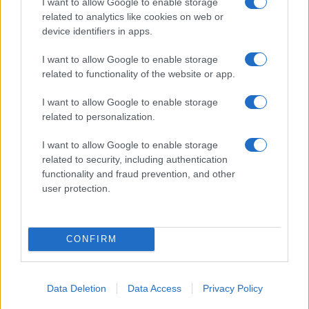
I want to allow Google to enable storage
ψηφοφορίας στον Διαγωνισμό Τραγουδιού της
related to analytics like cookies on web or
Eurovision. Πλέον οι θεατές που παρακολουθούν σε όλο
device identifiers in apps.
τον κόσμο, εκτός των χωρών που συμμετέχουν, θα
μπορούν να ψηφίσουν τα αγαπημένα τους τραγούδια για
I want to allow Google to enable storage
24 ώρες πριν από κάθε ημιτελικό και τον μεγάλο τελικό.
related to functionality of the website or app.
Η ψηφοφορία στον μεγάλο τελικό θα ανοίξει επίσης λίγο
I want to allow Google to enable storage
πριν την εκτέλεση του πρώτου τραγουδιού, θα
related to personalization.
παραμείνει ανοιχτή σε όλη τη διάρκεια των
παραστάσεων και για έως και 40 λεπτά μετά την
I want to allow Google to enable storage
εκτέλεση του τελευταίου τραγουδιού.
related to security, including authentication
functionality and fraud prevention, and other
user protection.
CONFIRM
Data Deletion
Data Access
Privacy Policy