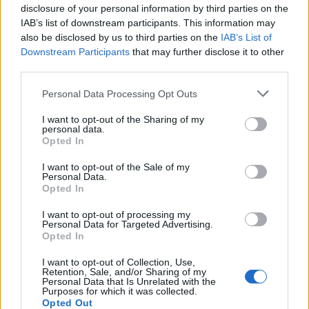
θα παραμείνει προληπτικά σε θάλαμο αρνητικής πίεσης
disclosure of your personal information by third parties on the
IAB’s list of downstream participants. This information may
σε καραντίνα 45 ημερών.
also be disclosed by us to third parties on the
IAB’s List of
Downstream Participants
that may further disclose it to other
Όπως αναφέρει σε ανάρτησή του στο Χ ο υπουργός
third parties.
Υγείας Άδωνις Γεωργιάδης, είναι απύρετος και
ασυμπτωματικός χωρίς καμία ένδειξη ασθένειας.
Please note that this website/app uses one or more Google
Personal Data Processing Opt Outs
services and may gather and store information including but
not limited to your visit or usage behaviour. You may click to
I want to opt-out of the Sharing of my
Ο υπουργός τονίζει ότι «για προληπτικούς και μόνον
personal data.
grant or deny consent to Google and its third-party tags to
λόγους έχει μεταφερθεί στο Νοσοκομείο «Αττικόν» σε
Opted In
use your data for below specified purposes in below Google
καραντίνα. Δεν υφίσταται κανένας απολύτως λόγος
consent section.
I want to opt-out of the Sale of my
ανησυχίας».
Personal Data.
Opted In
I want to opt-out of processing my
Personal Data for Targeted Advertising.
Opted In
I want to opt-out of Collection, Use,
Retention, Sale, and/or Sharing of my
Personal Data that Is Unrelated with the
Purposes for which it was collected.
Opted Out