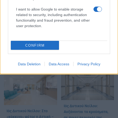
I want to allow Google to enable storage
Στην Κατηγορία:
ΕΙΔΗΣΕΙΣ
related to security, including authentication
functionality and fraud prevention, and other
user protection.
ΕΛΛΑΔΑ
ΚΡΟΥΣΜΑΤΑ
TAGS:
CONFIRM
ΔΙΑΒΑΣΤΕ ΑΚΟΜΑ
Data Deletion
Data Access
Privacy Policy
Ιός Δυτικού Νείλου:
Ιός Δυτικού Νείλου: Στο
Αυξάνονται τα κρούσματα,
«κόκκινο» φέτος η Αττική –
σε ποιες περιοχές της