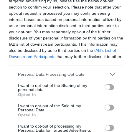
targeted advertising by us, please use the below opt-out
section to confirm your selection. Please note that after your
opt-out request is processed you may continue seeing
interest-based ads based on personal information utilized by
us or personal information disclosed to third parties prior to
your opt-out. You may separately opt-out of the further
disclosure of your personal information by third parties on the
IAB’s list of downstream participants. This information may
also be disclosed by us to third parties on the
IAB’s List of
Downstream Participants
that may further disclose it to other
third parties.
Please note that this website/app uses one or more Google
Personal Data Processing Opt Outs
«Στα αρχικά στάδια της νόσου, μπορεί πραγματικά να μην
services and may gather and store information including but
είναι δυνατό να διακρίνει κανείς τη διαφορά μεταξύ του
not limited to your visit or usage behaviour. You may click to
I want to opt-out of the Sharing of my
personal data.
χανταϊού και της γρίπης», εξηγεί η δρ Σόνια Μπαρτολόμε
grant or deny consent to Google and its third-party tags to
Opted In
use your data for below specified purposes in below Google
του Ιατρικού Κέντρου UT Southwestern στο Ντάλας.
consent section.
I want to opt-out of the Sale of my
Τα συμπτώματα του πνευμονικού συνδρόμου (HPS)
Personal Data.
Opted In
εμφανίζονται συνήθως μία έως οκτώ εβδομάδες μετά
την επαφή με μολυσμένο τρωκτικό. Καθώς η λοίμωξη
I want to opt-out of processing my
Personal Data for Targeted Advertising.
εξελίσσεται, οι ασθενείς ενδέχεται να αισθανθούν