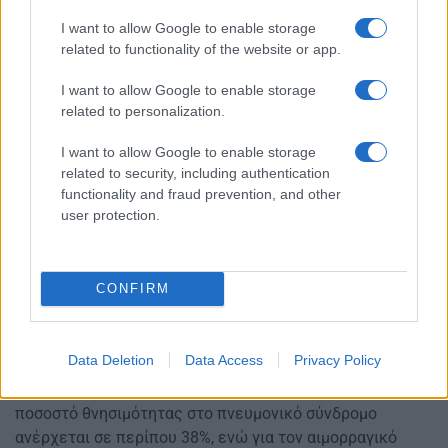
I want to allow Google to enable storage
related to functionality of the website or app.
I want to allow Google to enable storage
related to personalization.
I want to allow Google to enable storage
related to security, including authentication
functionality and fraud prevention, and other
user protection.
CONFIRM
Data Deletion
Data Access
Privacy Policy
Τα ποσοστά θνησιμότητας ποικίλλουν ανάλογα με τον
χανταϊό που προκαλεί τη νόσο. Σύμφωνα με τα CDC, το
ποσοστό θνησιμότητας στο πνευμονικό σύνδρομο
ανέρχεται σε περίπου 38%, ενώ για τον αιμορραγικό