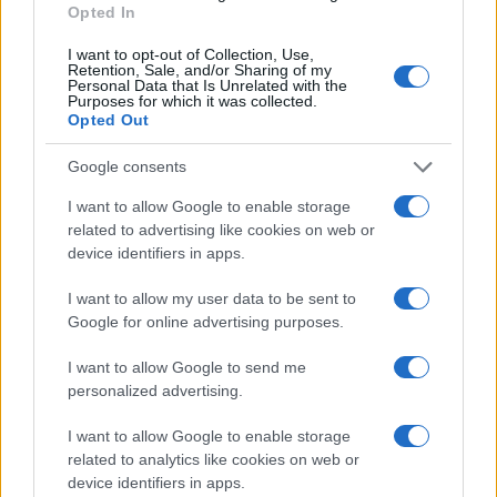
Opted In
σφίξιμο στο στήθος, καθώς οι πνεύμονες γεμίζουν με
υγρό.
I want to opt-out of Collection, Use,
Retention, Sale, and/or Sharing of my
Personal Data that Is Unrelated with the
Το άλλο σύνδρομο που προκαλείται από τον χανταϊό –
Purposes for which it was collected.
Opted Out
αιμορραγικός πυρετός με νεφρικό σύνδρομο (HFRS)–
συνήθως αναπτύσσεται εντός μίας ή δύο εβδομάδων
Google consents
μετά την έκθεση.
I want to allow Google to enable storage
related to advertising like cookies on web or
device identifiers in apps.
I want to allow my user data to be sent to
Google for online advertising purposes.
I want to allow Google to send me
personalized advertising.
I want to allow Google to enable storage
related to analytics like cookies on web or
device identifiers in apps.